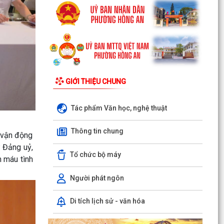
GIỚI THIỆU CHUNG
UBND phường Hồng An thông tin về Nghị quyết
số 23/2026/NQ-HĐND ngày 28/7/2026 của
HĐND thành phố...
Tác phẩm Văn học, nghệ thuật
Bình dân học vụ số - nền tảng cho sự phát triển
Thông tin chung
 vận động
trong kỷ nguyên số
 Đảng uỷ,
Tổ chức bộ máy
Thông báo về việc niêm yết công khai Phương
 máu tình
án bồi thường, hỗ trợ dự kiến đối với các hộ gia
đình,...
Người phát ngôn
QUAN ĐIỂM CỐT LÕI CỦA NGHỊ QUYẾT SỐ 80-
Di tích lịch sử - văn hóa
NQ/TW NGÀY 07/01/2026 VỀ PHÁT TRIỂN VĂN
HOÁ VIỆT NAM - XÂY...