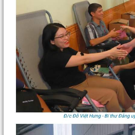
Đ/c Đỗ Việt Hưng - Bí thư Đảng u