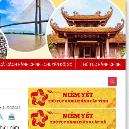
CẢI CÁCH HÀNH CHÍNH - CHUYỂN ĐỔI SỐ
THỦ TỤC HÀNH CHÍNH
14/09/2025
thứ I năm