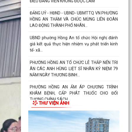
thường, hỗ trợ đối 67 hộ gia đình có đất mộ
thuộc Dự án...
UỶ BAN NHÂN DÂN PHƯỜNG HỒNG AN LÀM
VIỆC VỚI MỘT SỐ DOANH NGHIỆP TRÊN ĐỊA
BÀN VỀ VIỆC THỰC HIỆN CHỈ...
PHƯỜNG HỒNG AN: ĐƯA CÔNG NGHỆ SỐ ĐẾN
TẬN TAY NGƯỜI DÂN TẠI 16 TỔ DÂN PHỐ –
HƯỚNG TỚI CHÍNH QUYỀN SỐ...
PHƯỜNG HỒNG AN ĐẨY MẠNH TUYÊN TRUYỀN,
HƯỞNG ỨNG GIẢI BÁO CHÍ TOÀN QUỐC VỀ XÂY
DỰNG ĐẢNG (GIẢI BÚA...
ĐOÀN GIÁM SÁT CỦA UỶ BAN MTTQ VIỆT NAM
THÀNH PHỐ GIÁM SÁT VIỆC THỰC HIỆN GIẢI
THƯ VIỆN ẢNH
QUYẾT THỦ TỤC HÀNH...
PHƯỜNG HỒNG AN ĐẨY MẠNH TUYÊN TRUYỀN
NGHỊ QUYẾT SỐ 06-NQ/TW VÀ NGHỊ QUYẾT SỐ
10-NQ/TW CỦA BỘ CHÍNH...