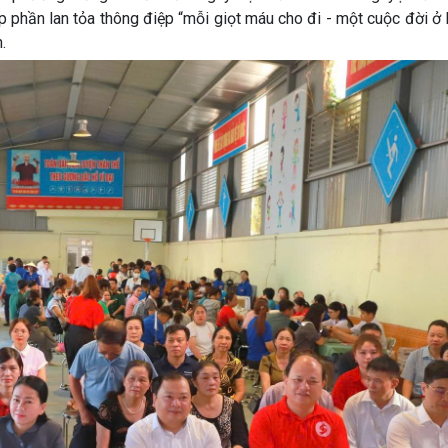
 phần lan tỏa thông điệp “mỗi giọt máu cho đi - một cuộc đời ở 
.