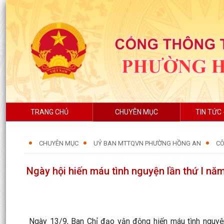
TRANG CHỦ
CHUYÊN MỤC
TIN TỨC 
CHUYÊN MỤC
UỶ BAN MTTQVN PHƯỜNG HỒNG AN
C
Ngày hội hiến máu tình nguyện lần thứ I nă
Ngày 13/9, Ban Chỉ đạo vận động hiến máu tình nguyệ