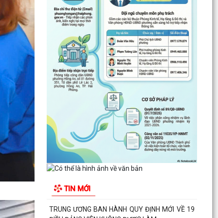
TRUNG ƯƠNG BAN HÀNH QUY ĐỊNH MỚI VỀ 19
ĐIỀU ĐẢNG VIÊN KHÔNG ĐƯỢC LÀM
ĐẢNG UỶ - HĐND - UBND- UBMTTQ VN PHƯỜNG
HỒNG AN THĂM VÀ CHÚC MỪNG LIÊN ĐOÀN
LAO ĐỘNG THÀNH PHỐ NHÂN...
UBND phường Hồng An tổ chức Hội nghị đánh
giá kết quả thực hiện nhiệm vụ phát triển kinh
tế- xã...
PHƯỜNG HỒNG AN TỔ CHỨC LỄ THẮP NẾN TRI
ÂN CÁC ANH HÙNG LIỆT SĨ NHÂN KỶ NIỆM 79
NĂM NGÀY THƯƠNG BINH...
PHƯỜNG HỒNG AN ẤM ÁP CHƯƠNG TRÌNH
KHÁM BỆNH, CẤP PHÁT THUỐC CHO ĐỐI
TIN MỚI
TƯỢNG CHÍNH SÁCH.
Phường Hồng An tổ chức đợt chi trả tiền bồi