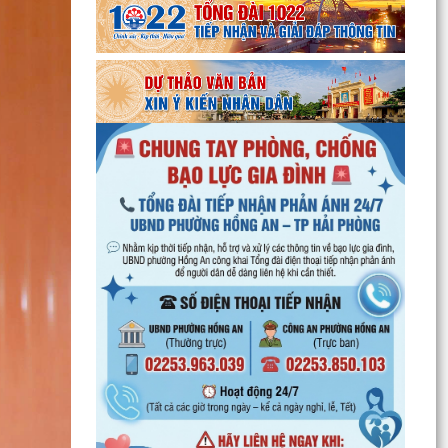
PHƯỜNG HỒNG AN TỔ CHỨC SƠ KẾT ĐÁNH GIÁ
TÌNH HÌNH TRIỂN KHAI THỰC HIỆN MÔ HÌNH “TỔ
DÂN PHỐ KHÔNG MA...
ĐẶT TÊN 03 ĐƯỜNG, 05 PHỐ TRÊN ĐỊA BÀN
PHƯỜNG HỒNG AN – DẤU MỐC QUAN TRỌNG
TRONG XÂY DỰNG ĐÔ THỊ VĂN...
Thông báo kết quả Kỳ họp thứ 3 (Kỳ họp thường
lệ giữa năm 2026) HĐND thành phố khóa XVII,
nhiệm kỳ...
PHƯỜNG HỒNG AN RA QUÂN TỔNG VỆ SINH
MÔI TRƯỜNG, CHUNG TAY XÂY DỰNG ĐÔ THỊ
SÁNG - XANH - SẠCH - ĐẸP
Quyết định về việc công bố Người phát ngôn và
cung cấp thông tin cho báo chí của Ủy ban nhân
dân...