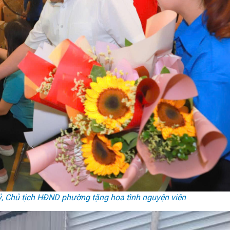
ỷ, Chủ tịch HĐND phường tặng hoa tình nguyện viên