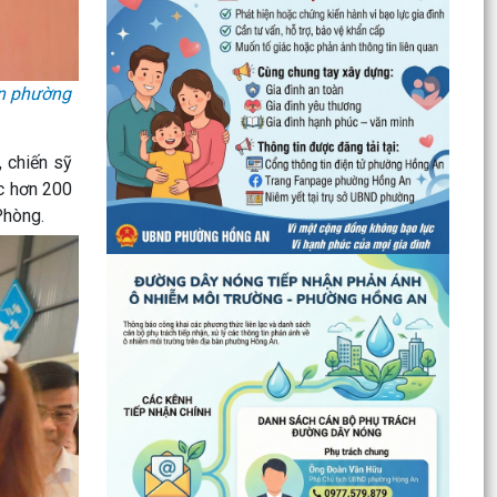
Quyết định về việc Ban hành Quy chế phát ngôn
và cung cấp thông tin cho báo chí của Ủy ban
nhân dân...
ện phường
Phường Hồng An ký kết Chương trình phối hợp
triển khai thực hiện Chỉ thị số 17 về bảo đảm trật
tự...
, chiến sỹ
TĂNG CƯỜNG TUYÊN TRUYỀN, GIÁO DỤC CHÍNH
c hơn 200
TRỊ, TƯ TƯỞNG, PHÁP LUẬT CHO CÔNG NHÂN
Phòng.
– ĐỘNG LỰC XÂY DỰNG...
PHƯỜNG HỒNG AN ĐƯA CÔNG NGHỆ SỐ ĐẾN
TẬN TAY NGƯỜI DÂN TẠI 16 TỔ DÂN PHỐ –
HƯỚNG TỚI CHÍNH QUYỀN SỐ...
Đảng bộ phường Hồng An học tập Nghị quyết
Trung ương 3 khóa XIV.
CHỈ THỊ SỐ 09-CT/TW: TĂNG CƯỜNG SỰ LÃNH
ĐẠO CỦA ĐẢNG ĐỐI VỚI VIỆC THỰC HIỆN DÂN
CHỦ Ở CƠ SỞ TRONG...