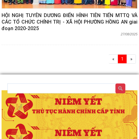
HỘI NGHỊ TUYÊN DƯƠNG ĐIỂN HÌNH TIÊN TIẾN MTTQ VÀ
CÁC TỔ CHỨC CHÍNH TRỊ - XÃ HỘI PHƯỜNG HỒNG AN giai
đoạn 2020-2025
27/08/2025
«
1
»