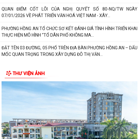
QUAN ĐIỂM CỐT LÕI CỦA NGHỊ QUYẾT SỐ 80-NQ/TW NGÀY
07/01/2026 VỀ PHÁT TRIỂN VĂN HOÁ VIỆT NAM - XÂY...
PHƯỜNG HỒNG AN TỔ CHỨC SƠ KẾT ĐÁNH GIÁ TÌNH HÌNH TRIỂN KHAI
THỰC HIỆN MÔ HÌNH “TỔ DÂN PHỐ KHÔNG MA...
ĐẶT TÊN 03 ĐƯỜNG, 05 PHỐ TRÊN ĐỊA BÀN PHƯỜNG HỒNG AN – DẤU
MỐC QUAN TRỌNG TRONG XÂY DỰNG ĐÔ THỊ VĂN...
THƯ VIỆN ẢNH