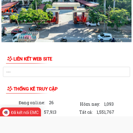
LIÊN KẾT WEB SITE
THỐNG KÊ TRUY CẬP
Đang online:
26
Hôm nay:
1,093
Trong tuần:
57,913
Tất cả:
1,551,767
Đã kết nối EMC
Cổng Thông tin điện tử phường Hồng