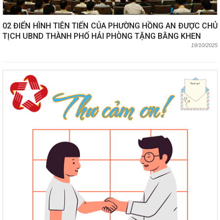
02 ĐIỂN HÌNH TIÊN TIẾN CỦA PHƯỜNG HỒNG AN ĐƯỢC CHỦ
TỊCH UBND THÀNH PHỐ HẢI PHÒNG TẶNG BẰNG KHEN
19/10/2025