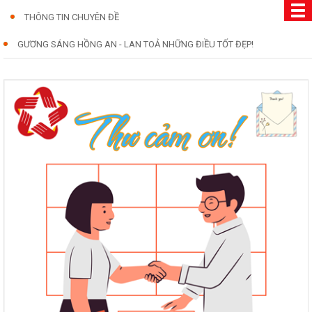
THÔNG TIN CHUYÊN ĐỀ
GƯƠNG SÁNG HỒNG AN - LAN TOẢ NHỮNG ĐIỀU TỐT ĐẸP!