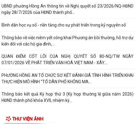
UBND phường Hồng An thông tin về Nghị quyết số 23/2026/NQ-HĐND
ngày 28/7/2026 của HĐND thành phố...
Bình dân học vụ số - nền tảng cho sự phát triển trong kỷ nguyên số
Thông báo về việc niêm yết công khai Phương án bồi thường, hỗ trợ dự
kiến đối với các hộ gia đình,...
QUAN ĐIỂM CỐT LÕI CỦA NGHỊ QUYẾT SỐ 80-NQ/TW NGÀY
07/01/2026 VỀ PHÁT TRIỂN VĂN HOÁ VIỆT NAM - XÂY...
PHƯỜNG HỒNG AN TỔ CHỨC SƠ KẾT ĐÁNH GIÁ TÌNH HÌNH TRIỂN KHAI
THỰC HIỆN MÔ HÌNH “TỔ DÂN PHỐ KHÔNG MA...
Thông báo kết quả Kỳ họp thứ 3 (Kỳ họp thường lệ giữa năm 2026)
HĐND thành phố khóa XVII, nhiệm kỳ...
THƯ VIỆN ẢNH