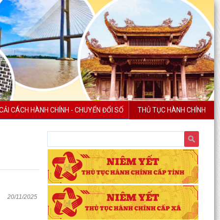
CẢI CÁCH HÀNH CHÍNH - CHUYỂN ĐỔI SỐ
THỦ TỤC HÀNH CHÍNH
20/11/2025