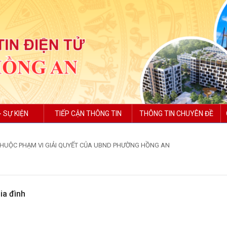
- SỰ KIỆN
TIẾP CẬN THÔNG TIN
THÔNG TIN CHUYÊN ĐỀ
HUỘC PHẠM VI GIẢI QUYẾT CỦA UBND PHƯỜNG HỒNG AN
ia đình