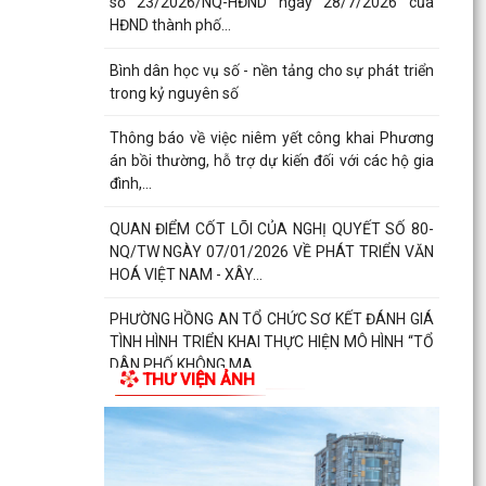
số 23/2026/NQ-HĐND ngày 28/7/2026 của
HĐND thành phố...
Bình dân học vụ số - nền tảng cho sự phát triển
trong kỷ nguyên số
Thông báo về việc niêm yết công khai Phương
án bồi thường, hỗ trợ dự kiến đối với các hộ gia
đình,...
QUAN ĐIỂM CỐT LÕI CỦA NGHỊ QUYẾT SỐ 80-
NQ/TW NGÀY 07/01/2026 VỀ PHÁT TRIỂN VĂN
HOÁ VIỆT NAM - XÂY...
PHƯỜNG HỒNG AN TỔ CHỨC SƠ KẾT ĐÁNH GIÁ
TÌNH HÌNH TRIỂN KHAI THỰC HIỆN MÔ HÌNH “TỔ
DÂN PHỐ KHÔNG MA...
THƯ VIỆN ẢNH
Thông báo kết quả Kỳ họp thứ 3 (Kỳ họp thường
lệ giữa năm 2026) HĐND thành phố khóa XVII,
nhiệm kỳ...