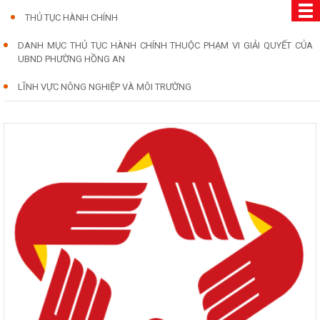
THỦ TỤC HÀNH CHÍNH
DANH MỤC THỦ TỤC HÀNH CHÍNH THUỘC PHẠM VI GIẢI QUYẾT CỦA
UBND PHƯỜNG HỒNG AN
LĨNH VỰC NÔNG NGHIỆP VÀ MÔI TRƯỜNG