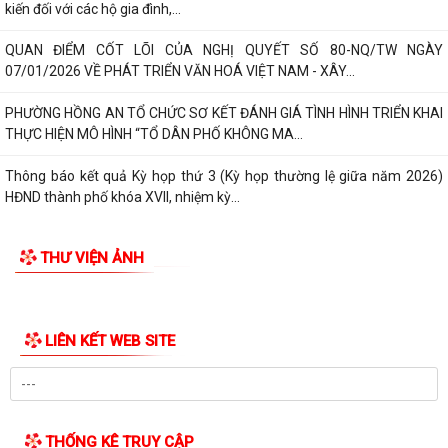
kiến đối với các hộ gia đình,...
QUAN ĐIỂM CỐT LÕI CỦA NGHỊ QUYẾT SỐ 80-NQ/TW NGÀY
07/01/2026 VỀ PHÁT TRIỂN VĂN HOÁ VIỆT NAM - XÂY...
PHƯỜNG HỒNG AN TỔ CHỨC SƠ KẾT ĐÁNH GIÁ TÌNH HÌNH TRIỂN KHAI
THỰC HIỆN MÔ HÌNH “TỔ DÂN PHỐ KHÔNG MA...
Thông báo kết quả Kỳ họp thứ 3 (Kỳ họp thường lệ giữa năm 2026)
HĐND thành phố khóa XVII, nhiệm kỳ...
THƯ VIỆN ẢNH