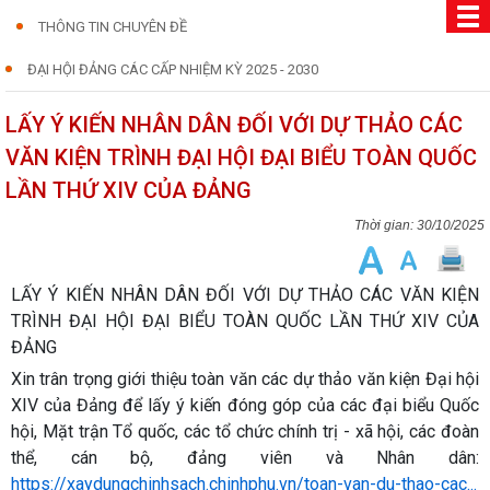
THÔNG TIN CHUYÊN ĐỀ
ĐẠI HỘI ĐẢNG CÁC CẤP NHIỆM KỲ 2025 - 2030
LẤY Ý KIẾN NHÂN DÂN ĐỐI VỚI DỰ THẢO CÁC
VĂN KIỆN TRÌNH ĐẠI HỘI ĐẠI BIỂU TOÀN QUỐC
LẦN THỨ XIV CỦA ĐẢNG
30/10/2025
LẤY Ý KIẾN NHÂN DÂN ĐỐI VỚI DỰ THẢO CÁC VĂN KIỆN
TRÌNH ĐẠI HỘI ĐẠI BIỂU TOÀN QUỐC LẦN THỨ XIV CỦA
ĐẢNG
Xin trân trọng giới thiệu toàn văn các dự thảo văn kiện Đại hội
XIV của Đảng để lấy ý kiến đóng góp của các đại biểu Quốc
hội, Mặt trận Tổ quốc, các tổ chức chính trị - xã hội, các đoàn
thể, cán bộ, đảng viên và Nhân dân:
https://xaydungchinhsach.chinhphu.vn/toan-van-du-thao-cac...