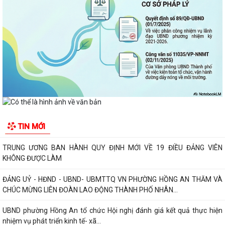
Phường Hồng An ký kết Chương trình phối hợp triển khai thực hiện Chỉ
thị số 17 về bảo đảm trật tự...
TĂNG CƯỜNG TUYÊN TRUYỀN, GIÁO DỤC CHÍNH TRỊ, TƯ TƯỞNG,
PHÁP LUẬT CHO CÔNG NHÂN – ĐỘNG LỰC XÂY DỰNG...
PHƯỜNG HỒNG AN ĐƯA CÔNG NGHỆ SỐ ĐẾN TẬN TAY NGƯỜI DÂN TẠI
16 TỔ DÂN PHỐ – HƯỚNG TỚI CHÍNH QUYỀN SỐ...
Đảng bộ phường Hồng An học tập Nghị quyết Trung ương 3 khóa XIV.
CHỈ THỊ SỐ 09-CT/TW: TĂNG CƯỜNG SỰ LÃNH ĐẠO CỦA ĐẢNG ĐỐI
TIN MỚI
VỚI VIỆC THỰC HIỆN DÂN CHỦ Ở CƠ SỞ TRONG...
TRUNG ƯƠNG BAN HÀNH QUY ĐỊNH MỚI VỀ 19 ĐIỀU ĐẢNG VIÊN
KHÔNG ĐƯỢC LÀM
ĐẢNG UỶ - HĐND - UBND- UBMTTQ VN PHƯỜNG HỒNG AN THĂM VÀ
CHÚC MỪNG LIÊN ĐOÀN LAO ĐỘNG THÀNH PHỐ NHÂN...
UBND phường Hồng An tổ chức Hội nghị đánh giá kết quả thực hiện
nhiệm vụ phát triển kinh tế- xã...