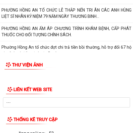
PHƯỜNG HỒNG AN TỔ CHỨC LỄ THẮP NẾN TRI ÂN CÁC ANH HÙNG
LIỆT SĨ NHÂN KỶ NIỆM 79 NĂM NGÀY THƯƠNG BINH...
PHƯỜNG HỒNG AN ẤM ÁP CHƯƠNG TRÌNH KHÁM BỆNH, CẤP PHÁT
THUỐC CHO ĐỐI TƯỢNG CHÍNH SÁCH.
Phường Hồng An tổ chức đợt chi trả tiền bồi thường, hỗ trợ đối 67 hộ
gia đình có đất mộ thuộc Dự án...
THƯ VIỆN ẢNH
UỶ BAN NHÂN DÂN PHƯỜNG HỒNG AN LÀM VIỆC VỚI MỘT SỐ DOANH
NGHIỆP TRÊN ĐỊA BÀN VỀ VIỆC THỰC HIỆN CHỈ...
PHƯỜNG HỒNG AN: ĐƯA CÔNG NGHỆ SỐ ĐẾN TẬN TAY NGƯỜI DÂN
TẠI 16 TỔ DÂN PHỐ – HƯỚNG TỚI CHÍNH QUYỀN SỐ...
PHƯỜNG HỒNG AN ĐẨY MẠNH TUYÊN TRUYỀN, HƯỞNG ỨNG GIẢI BÁO
CHÍ TOÀN QUỐC VỀ XÂY DỰNG ĐẢNG (GIẢI BÚA...
ĐOÀN GIÁM SÁT CỦA UỶ BAN MTTQ VIỆT NAM THÀNH PHỐ GIÁM
SÁT VIỆC THỰC HIỆN GIẢI QUYẾT THỦ TỤC HÀNH...