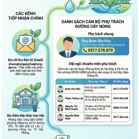
QUAN ĐIỂM CỐT LÕI CỦA NGHỊ QUYẾT SỐ 80-NQ/TW NGÀY
07/01/2026 VỀ PHÁT TRIỂN VĂN HOÁ VIỆT NAM - XÂY...
PHƯỜNG HỒNG AN TỔ CHỨC SƠ KẾT ĐÁNH GIÁ TÌNH HÌNH TRIỂN KHAI
THỰC HIỆN MÔ HÌNH “TỔ DÂN PHỐ KHÔNG MA...
ĐẶT TÊN 03 ĐƯỜNG, 05 PHỐ TRÊN ĐỊA BÀN PHƯỜNG HỒNG AN – DẤU
MỐC QUAN TRỌNG TRONG XÂY DỰNG ĐÔ THỊ VĂN...
Thông báo kết quả Kỳ họp thứ 3 (Kỳ họp thường lệ giữa năm 2026)
HĐND thành phố khóa XVII, nhiệm kỳ...
PHƯỜNG HỒNG AN RA QUÂN TỔNG VỆ SINH MÔI TRƯỜNG, CHUNG
TAY XÂY DỰNG ĐÔ THỊ SÁNG - XANH - SẠCH - ĐẸP
Quyết định về việc công bố Người phát ngôn và cung cấp thông tin cho
báo chí của Ủy ban nhân dân...
Quyết định về việc Ban hành Quy chế phát ngôn và cung cấp thông tin
cho báo chí của Ủy ban nhân dân...