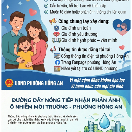
UBND phường Hồng An thông tin về Nghị quyết số 23/2026/NQ-HĐND
ngày 28/7/2026 của HĐND thành phố...
Bình dân học vụ số - nền tảng cho sự phát triển trong kỷ nguyên số
Thông báo về việc niêm yết công khai Phương án bồi thường, hỗ trợ dự
kiến đối với các hộ gia đình,...