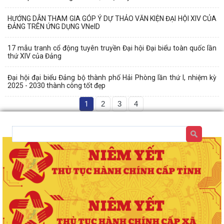
HƯỚNG DẪN THAM GIA GÓP Ý DỰ THẢO VĂN KIỆN ĐẠI HỘI XIV CỦA
ĐẢNG TRÊN ỨNG DỤNG VNeID
17 mẫu tranh cổ động tuyên truyền Đại hội Đại biểu toàn quốc lần
thứ XIV của Đảng
Đại hội đại biểu Đảng bộ thành phố Hải Phòng lần thứ I, nhiệm kỳ
2025 - 2030 thành công tốt đẹp
1
2
3
4