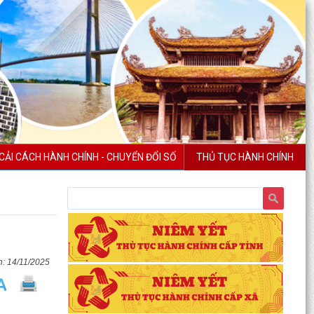
CẢI CÁCH HÀNH CHÍNH - CHUYỂN ĐỔI SỐ
THỦ TỤC HÀNH CHÍNH
14/11/2025