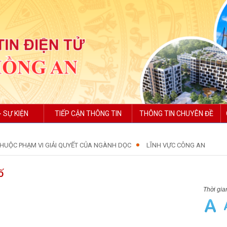
- SỰ KIỆN
TIẾP CẬN THÔNG TIN
THÔNG TIN CHUYÊN ĐỀ
HUỘC PHẠM VI GIẢI QUYẾT CỦA NGÀNH DỌC
LĨNH VỰC CÔNG AN
ố