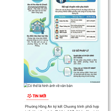
ĐẶT TÊN 03 ĐƯỜNG, 05 PHỐ TRÊN ĐỊA BÀN
PHƯỜNG HỒNG AN – DẤU MỐC QUAN TRỌNG
TRONG XÂY DỰNG ĐÔ THỊ VĂN...
Thông báo kết quả Kỳ họp thứ 3 (Kỳ họp thường
lệ giữa năm 2026) HĐND thành phố khóa XVII,
nhiệm kỳ...
PHƯỜNG HỒNG AN RA QUÂN TỔNG VỆ SINH
MÔI TRƯỜNG, CHUNG TAY XÂY DỰNG ĐÔ THỊ
SÁNG - XANH - SẠCH - ĐẸP
Quyết định về việc công bố Người phát ngôn và
cung cấp thông tin cho báo chí của Ủy ban nhân
dân...
Quyết định về việc Ban hành Quy chế phát ngôn
và cung cấp thông tin cho báo chí của Ủy ban
TIN MỚI
nhân dân...
Phường Hồng An ký kết Chương trình phối hợp