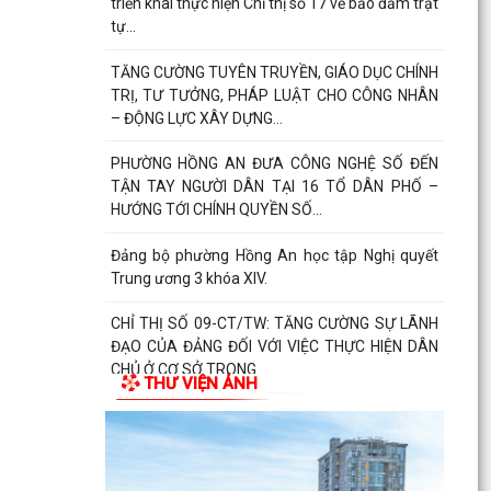
triển khai thực hiện Chỉ thị số 17 về bảo đảm trật
tự...
TĂNG CƯỜNG TUYÊN TRUYỀN, GIÁO DỤC CHÍNH
TRỊ, TƯ TƯỞNG, PHÁP LUẬT CHO CÔNG NHÂN
– ĐỘNG LỰC XÂY DỰNG...
PHƯỜNG HỒNG AN ĐƯA CÔNG NGHỆ SỐ ĐẾN
TẬN TAY NGƯỜI DÂN TẠI 16 TỔ DÂN PHỐ –
HƯỚNG TỚI CHÍNH QUYỀN SỐ...
Đảng bộ phường Hồng An học tập Nghị quyết
Trung ương 3 khóa XIV.
CHỈ THỊ SỐ 09-CT/TW: TĂNG CƯỜNG SỰ LÃNH
ĐẠO CỦA ĐẢNG ĐỐI VỚI VIỆC THỰC HIỆN DÂN
CHỦ Ở CƠ SỞ TRONG...
THƯ VIỆN ẢNH
TRUNG ƯƠNG BAN HÀNH QUY ĐỊNH MỚI VỀ 19
ĐIỀU ĐẢNG VIÊN KHÔNG ĐƯỢC LÀM
ĐẢNG UỶ - HĐND - UBND- UBMTTQ VN PHƯỜNG