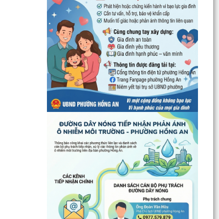
UBND phường Hồng An thông tin về Nghị quyết
số 23/2026/NQ-HĐND ngày 28/7/2026 của
HĐND thành phố...
Bình dân học vụ số - nền tảng cho sự phát triển
trong kỷ nguyên số
Thông báo về việc niêm yết công khai Phương
án bồi thường, hỗ trợ dự kiến đối với các hộ gia
đình,...
QUAN ĐIỂM CỐT LÕI CỦA NGHỊ QUYẾT SỐ 80-
NQ/TW NGÀY 07/01/2026 VỀ PHÁT TRIỂN VĂN
HOÁ VIỆT NAM - XÂY...
PHƯỜNG HỒNG AN TỔ CHỨC SƠ KẾT ĐÁNH GIÁ
TÌNH HÌNH TRIỂN KHAI THỰC HIỆN MÔ HÌNH “TỔ
DÂN PHỐ KHÔNG MA...