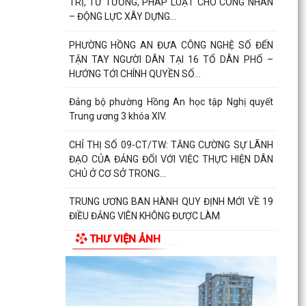
TRỊ, TƯ TƯỞNG, PHÁP LUẬT CHO CÔNG NHÂN
– ĐỘNG LỰC XÂY DỰNG...
PHƯỜNG HỒNG AN ĐƯA CÔNG NGHỆ SỐ ĐẾN
TẬN TAY NGƯỜI DÂN TẠI 16 TỔ DÂN PHỐ –
HƯỚNG TỚI CHÍNH QUYỀN SỐ...
Đảng bộ phường Hồng An học tập Nghị quyết
Trung ương 3 khóa XIV.
CHỈ THỊ SỐ 09-CT/TW: TĂNG CƯỜNG SỰ LÃNH
ĐẠO CỦA ĐẢNG ĐỐI VỚI VIỆC THỰC HIỆN DÂN
CHỦ Ở CƠ SỞ TRONG...
TRUNG ƯƠNG BAN HÀNH QUY ĐỊNH MỚI VỀ 19
ĐIỀU ĐẢNG VIÊN KHÔNG ĐƯỢC LÀM
THƯ VIỆN ẢNH
ĐẢNG UỶ - HĐND - UBND- UBMTTQ VN PHƯỜNG
HỒNG AN THĂM VÀ CHÚC MỪNG LIÊN ĐOÀN
LAO ĐỘNG THÀNH PHỐ NHÂN...
UBND phường Hồng An tổ chức Hội nghị đánh