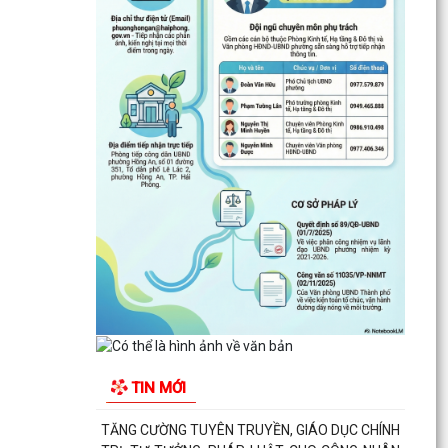
Thông báo kết quả Kỳ họp thứ 3 (Kỳ họp thường
lệ giữa năm 2026) HĐND thành phố khóa XVII,
nhiệm kỳ...
PHƯỜNG HỒNG AN RA QUÂN TỔNG VỆ SINH
MÔI TRƯỜNG, CHUNG TAY XÂY DỰNG ĐÔ THỊ
SÁNG - XANH - SẠCH - ĐẸP
Quyết định về việc công bố Người phát ngôn và
cung cấp thông tin cho báo chí của Ủy ban nhân
dân...
Quyết định về việc Ban hành Quy chế phát ngôn
và cung cấp thông tin cho báo chí của Ủy ban
nhân dân...
Phường Hồng An ký kết Chương trình phối hợp
triển khai thực hiện Chỉ thị số 17 về bảo đảm trật
TIN MỚI
tự...
TĂNG CƯỜNG TUYÊN TRUYỀN, GIÁO DỤC CHÍNH