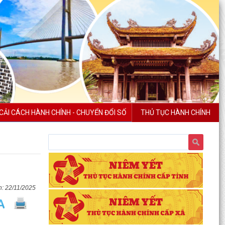
CẢI CÁCH HÀNH CHÍNH - CHUYỂN ĐỔI SỐ
THỦ TỤC HÀNH CHÍNH
22/11/2025