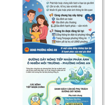
UBND phường Hồng An thông tin về Nghị quyết
số 23/2026/NQ-HĐND ngày 28/7/2026 của
HĐND thành phố...
Bình dân học vụ số - nền tảng cho sự phát triển
trong kỷ nguyên số
Thông báo về việc niêm yết công khai Phương
án bồi thường, hỗ trợ dự kiến đối với các hộ gia
đình,...
QUAN ĐIỂM CỐT LÕI CỦA NGHỊ QUYẾT SỐ 80-
NQ/TW NGÀY 07/01/2026 VỀ PHÁT TRIỂN VĂN
HOÁ VIỆT NAM - XÂY...
PHƯỜNG HỒNG AN TỔ CHỨC SƠ KẾT ĐÁNH GIÁ
TÌNH HÌNH TRIỂN KHAI THỰC HIỆN MÔ HÌNH “TỔ
DÂN PHỐ KHÔNG MA...