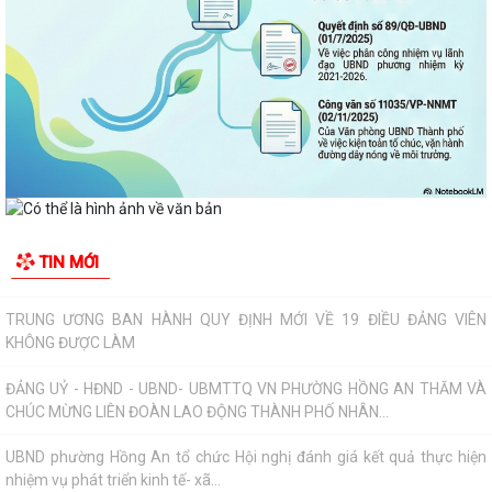
thị số 17 về bảo đảm trật tự...
TĂNG CƯỜNG TUYÊN TRUYỀN, GIÁO DỤC CHÍNH TRỊ, TƯ TƯỞNG,
PHÁP LUẬT CHO CÔNG NHÂN – ĐỘNG LỰC XÂY DỰNG...
PHƯỜNG HỒNG AN ĐƯA CÔNG NGHỆ SỐ ĐẾN TẬN TAY NGƯỜI DÂN TẠI
16 TỔ DÂN PHỐ – HƯỚNG TỚI CHÍNH QUYỀN SỐ...
Đảng bộ phường Hồng An học tập Nghị quyết Trung ương 3 khóa XIV.
CHỈ THỊ SỐ 09-CT/TW: TĂNG CƯỜNG SỰ LÃNH ĐẠO CỦA ĐẢNG ĐỐI
TIN MỚI
VỚI VIỆC THỰC HIỆN DÂN CHỦ Ở CƠ SỞ TRONG...
TRUNG ƯƠNG BAN HÀNH QUY ĐỊNH MỚI VỀ 19 ĐIỀU ĐẢNG VIÊN
KHÔNG ĐƯỢC LÀM
ĐẢNG UỶ - HĐND - UBND- UBMTTQ VN PHƯỜNG HỒNG AN THĂM VÀ
CHÚC MỪNG LIÊN ĐOÀN LAO ĐỘNG THÀNH PHỐ NHÂN...
UBND phường Hồng An tổ chức Hội nghị đánh giá kết quả thực hiện
nhiệm vụ phát triển kinh tế- xã...