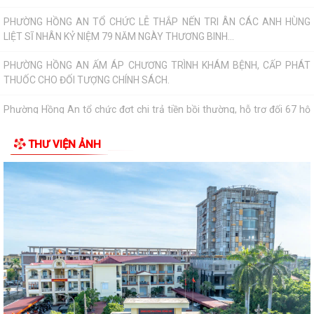
PHƯỜNG HỒNG AN TỔ CHỨC LỄ THẮP NẾN TRI ÂN CÁC ANH HÙNG
LIỆT SĨ NHÂN KỶ NIỆM 79 NĂM NGÀY THƯƠNG BINH...
PHƯỜNG HỒNG AN ẤM ÁP CHƯƠNG TRÌNH KHÁM BỆNH, CẤP PHÁT
THUỐC CHO ĐỐI TƯỢNG CHÍNH SÁCH.
Phường Hồng An tổ chức đợt chi trả tiền bồi thường, hỗ trợ đối 67 hộ
gia đình có đất mộ thuộc Dự án...
THƯ VIỆN ẢNH
UỶ BAN NHÂN DÂN PHƯỜNG HỒNG AN LÀM VIỆC VỚI MỘT SỐ DOANH
NGHIỆP TRÊN ĐỊA BÀN VỀ VIỆC THỰC HIỆN CHỈ...
PHƯỜNG HỒNG AN: ĐƯA CÔNG NGHỆ SỐ ĐẾN TẬN TAY NGƯỜI DÂN
TẠI 16 TỔ DÂN PHỐ – HƯỚNG TỚI CHÍNH QUYỀN SỐ...
PHƯỜNG HỒNG AN ĐẨY MẠNH TUYÊN TRUYỀN, HƯỞNG ỨNG GIẢI BÁO
CHÍ TOÀN QUỐC VỀ XÂY DỰNG ĐẢNG (GIẢI BÚA...
ĐOÀN GIÁM SÁT CỦA UỶ BAN MTTQ VIỆT NAM THÀNH PHỐ GIÁM
SÁT VIỆC THỰC HIỆN GIẢI QUYẾT THỦ TỤC HÀNH...