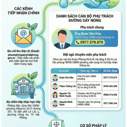
07/01/2026 VỀ PHÁT TRIỂN VĂN HOÁ VIỆT NAM - XÂY...
PHƯỜNG HỒNG AN TỔ CHỨC SƠ KẾT ĐÁNH GIÁ TÌNH HÌNH TRIỂN KHAI
THỰC HIỆN MÔ HÌNH “TỔ DÂN PHỐ KHÔNG MA...
ĐẶT TÊN 03 ĐƯỜNG, 05 PHỐ TRÊN ĐỊA BÀN PHƯỜNG HỒNG AN – DẤU
MỐC QUAN TRỌNG TRONG XÂY DỰNG ĐÔ THỊ VĂN...
Thông báo kết quả Kỳ họp thứ 3 (Kỳ họp thường lệ giữa năm 2026)
HĐND thành phố khóa XVII, nhiệm kỳ...
PHƯỜNG HỒNG AN RA QUÂN TỔNG VỆ SINH MÔI TRƯỜNG, CHUNG
TAY XÂY DỰNG ĐÔ THỊ SÁNG - XANH - SẠCH - ĐẸP
Quyết định về việc công bố Người phát ngôn và cung cấp thông tin cho
báo chí của Ủy ban nhân dân...
Quyết định về việc Ban hành Quy chế phát ngôn và cung cấp thông tin
cho báo chí của Ủy ban nhân dân...
Phường Hồng An ký kết Chương trình phối hợp triển khai thực hiện Chỉ