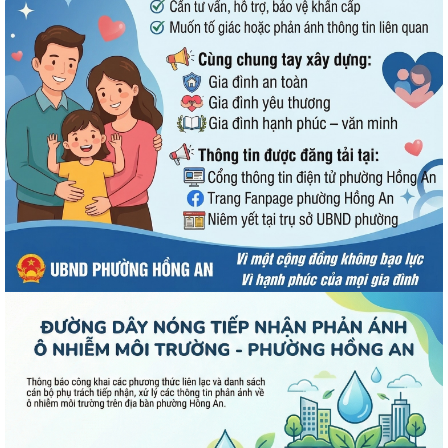
UBND phường Hồng An thông tin về Nghị quyết số 23/2026/NQ-HĐND
ngày 28/7/2026 của HĐND thành phố...
Bình dân học vụ số - nền tảng cho sự phát triển trong kỷ nguyên số
Thông báo về việc niêm yết công khai Phương án bồi thường, hỗ trợ dự
kiến đối với các hộ gia đình,...
QUAN ĐIỂM CỐT LÕI CỦA NGHỊ QUYẾT SỐ 80-NQ/TW NGÀY