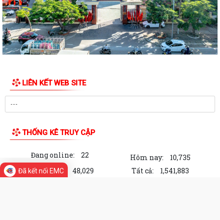
PHƯỜNG HỒNG AN ĐẨY MẠNH TUYÊN TRUYỀN NGHỊ QUYẾT SỐ 06-
NQ/TW VÀ NGHỊ QUYẾT SỐ 10-NQ/TW CỦA BỘ CHÍNH...
Đảng ủy - HĐND - UBND - UBMTTQ Việt Nam phường Hồng An thăm và
tặng quà các gia đình chính sách...
Đảng uỷ phường Hồng An sơ kết công tác bảo vệ nền tảng tư tưởng
của Đảng 6 tháng đầu năm, triển...
LIÊN KẾT WEB SITE
Uỷ ban nhân dân phường Hồng An thông tin về việc triển khai tặng quà
của Thành phố đối với người có...
Phường Hồng An hướng dẫn cách cài đặt, sử dụng ứng dụng “Smart
THỐNG KÊ TRUY CẬP
Hải Phòng”.
Đang online:
22
Hôm nay:
10,735
UỶ BAN NHÂN DÂN PHƯỜNG HỒNG AN TRÂN TRỌNG THÔNG BÁO LỄ
DÂNG HƯƠNG, THẮP NẾN TRI ÂN CÁC ANH HÙNG...
Trong tuần:
48,029
Tất cả:
1,541,883
Đã kết nối EMC
TẶNG QUÀ CHO NGƯỜI CÓ CÔNG VỚI CÁCH MẠNG DỊP 27/7/2026.
Cổng Thông tin điện tử phường Hồng
Hội Cựu Thanh niên xung phong phường Hồng An tổ chức kỷ niệm 76
An, thành phố Hải Phòng