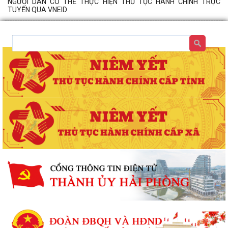
NGƯỜI DÂN CÓ THỂ THỰC HIỆN THỦ TỤC HÀNH CHÍNH TRỰC
TUYẾN QUA VNEID