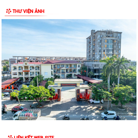
UBND phường Hồng An tổ chức Hội nghị đánh giá kết quả thực hiện
nhiệm vụ phát triển kinh tế- xã...
THƯ VIỆN ẢNH
PHƯỜNG HỒNG AN TỔ CHỨC LỄ THẮP NẾN TRI ÂN CÁC ANH HÙNG
LIỆT SĨ NHÂN KỶ NIỆM 79 NĂM NGÀY THƯƠNG BINH...
PHƯỜNG HỒNG AN ẤM ÁP CHƯƠNG TRÌNH KHÁM BỆNH, CẤP PHÁT
THUỐC CHO ĐỐI TƯỢNG CHÍNH SÁCH.
Phường Hồng An tổ chức đợt chi trả tiền bồi thường, hỗ trợ đối 67 hộ
gia đình có đất mộ thuộc Dự án...
UỶ BAN NHÂN DÂN PHƯỜNG HỒNG AN LÀM VIỆC VỚI MỘT SỐ DOANH
NGHIỆP TRÊN ĐỊA BÀN VỀ VIỆC THỰC HIỆN CHỈ...
PHƯỜNG HỒNG AN: ĐƯA CÔNG NGHỆ SỐ ĐẾN TẬN TAY NGƯỜI DÂN
TẠI 16 TỔ DÂN PHỐ – HƯỚNG TỚI CHÍNH QUYỀN SỐ...
PHƯỜNG HỒNG AN ĐẨY MẠNH TUYÊN TRUYỀN, HƯỞNG ỨNG GIẢI BÁO
CHÍ TOÀN QUỐC VỀ XÂY DỰNG ĐẢNG (GIẢI BÚA...
LIÊN KẾT WEB SITE
ĐOÀN GIÁM SÁT CỦA UỶ BAN MTTQ VIỆT NAM THÀNH PHỐ GIÁM