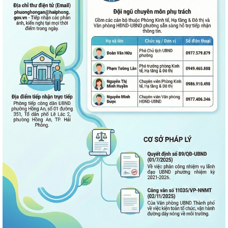
kiến đối với các hộ gia đình,...
QUAN ĐIỂM CỐT LÕI CỦA NGHỊ QUYẾT SỐ 80-NQ/TW NGÀY
07/01/2026 VỀ PHÁT TRIỂN VĂN HOÁ VIỆT NAM - XÂY...
PHƯỜNG HỒNG AN TỔ CHỨC SƠ KẾT ĐÁNH GIÁ TÌNH HÌNH TRIỂN KHAI
THỰC HIỆN MÔ HÌNH “TỔ DÂN PHỐ KHÔNG MA...
ĐẶT TÊN 03 ĐƯỜNG, 05 PHỐ TRÊN ĐỊA BÀN PHƯỜNG HỒNG AN – DẤU
MỐC QUAN TRỌNG TRONG XÂY DỰNG ĐÔ THỊ VĂN...
Thông báo kết quả Kỳ họp thứ 3 (Kỳ họp thường lệ giữa năm 2026)
HĐND thành phố khóa XVII, nhiệm kỳ...
PHƯỜNG HỒNG AN RA QUÂN TỔNG VỆ SINH MÔI TRƯỜNG, CHUNG
TAY XÂY DỰNG ĐÔ THỊ SÁNG - XANH - SẠCH - ĐẸP
Quyết định về việc công bố Người phát ngôn và cung cấp thông tin cho
báo chí của Ủy ban nhân dân...
Quyết định về việc Ban hành Quy chế phát ngôn và cung cấp thông tin
cho báo chí của Ủy ban nhân dân...