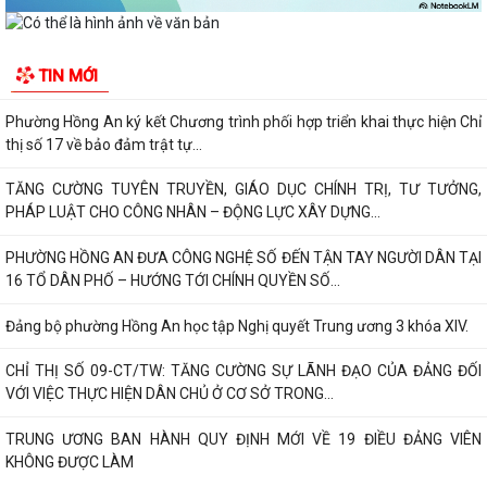
Phường Hồng An ký kết Chương trình phối hợp triển khai thực hiện Chỉ
thị số 17 về bảo đảm trật tự...
TIN MỚI
TĂNG CƯỜNG TUYÊN TRUYỀN, GIÁO DỤC CHÍNH TRỊ, TƯ TƯỞNG,
PHÁP LUẬT CHO CÔNG NHÂN – ĐỘNG LỰC XÂY DỰNG...
PHƯỜNG HỒNG AN ĐƯA CÔNG NGHỆ SỐ ĐẾN TẬN TAY NGƯỜI DÂN TẠI
16 TỔ DÂN PHỐ – HƯỚNG TỚI CHÍNH QUYỀN SỐ...
Đảng bộ phường Hồng An học tập Nghị quyết Trung ương 3 khóa XIV.
CHỈ THỊ SỐ 09-CT/TW: TĂNG CƯỜNG SỰ LÃNH ĐẠO CỦA ĐẢNG ĐỐI
VỚI VIỆC THỰC HIỆN DÂN CHỦ Ở CƠ SỞ TRONG...
TRUNG ƯƠNG BAN HÀNH QUY ĐỊNH MỚI VỀ 19 ĐIỀU ĐẢNG VIÊN
KHÔNG ĐƯỢC LÀM
ĐẢNG UỶ - HĐND - UBND- UBMTTQ VN PHƯỜNG HỒNG AN THĂM VÀ
CHÚC MỪNG LIÊN ĐOÀN LAO ĐỘNG THÀNH PHỐ NHÂN...