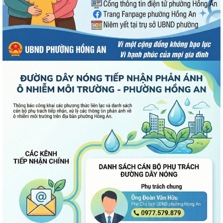
UBND phường Hồng An thông tin về Nghị quyết số 23/2026/NQ-HĐND
ngày 28/7/2026 của HĐND thành phố...
Bình dân học vụ số - nền tảng cho sự phát triển trong kỷ nguyên số
Thông báo về việc niêm yết công khai Phương án bồi thường, hỗ trợ dự