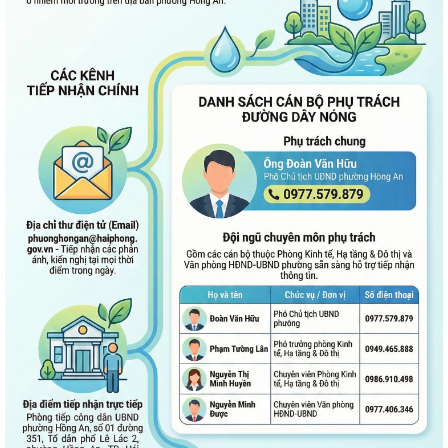
ngày 28/7/2026 của HĐND thành phố...
Bình dân học vụ số - nền tảng cho sự phát triển trong kỷ nguyên số
Thông báo về việc niêm yết công khai Phương án bồi thường, hỗ trợ dự
kiến đối với các hộ gia đình,...
QUAN ĐIỂM CỐT LÕI CỦA NGHỊ QUYẾT SỐ 80-NQ/TW NGÀY
07/01/2026 VỀ PHÁT TRIỂN VĂN HOÁ VIỆT NAM - XÂY...
PHƯỜNG HỒNG AN TỔ CHỨC SƠ KẾT ĐÁNH GIÁ TÌNH HÌNH TRIỂN KHAI
THỰC HIỆN MÔ HÌNH “TỔ DÂN PHỐ KHÔNG MA...
ĐẶT TÊN 03 ĐƯỜNG, 05 PHỐ TRÊN ĐỊA BÀN PHƯỜNG HỒNG AN – DẤU
MỐC QUAN TRỌNG TRONG XÂY DỰNG ĐÔ THỊ VĂN...
Thông báo kết quả Kỳ họp thứ 3 (Kỳ họp thường lệ giữa năm 2026)
HĐND thành phố khóa XVII, nhiệm kỳ...
PHƯỜNG HỒNG AN RA QUÂN TỔNG VỆ SINH MÔI TRƯỜNG, CHUNG
TAY XÂY DỰNG ĐÔ THỊ SÁNG - XANH - SẠCH - ĐẸP