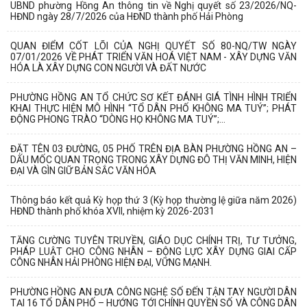
UBND phường Hồng An thông tin về Nghị quyết số 23/2026/NQ-
HĐND ngày 28/7/2026 của HĐND thành phố Hải Phòng
QUAN ĐIỂM CỐT LÕI CỦA NGHỊ QUYẾT SỐ 80-NQ/TW NGÀY
07/01/2026 VỀ PHÁT TRIỂN VĂN HOÁ VIỆT NAM - XÂY DỰNG VĂN
HÓA LÀ XÂY DỰNG CON NGƯỜI VÀ ĐẤT NƯỚC
PHƯỜNG HỒNG AN TỔ CHỨC SƠ KẾT ĐÁNH GIÁ TÌNH HÌNH TRIỂN
KHAI THỰC HIỆN MÔ HÌNH “TỔ DÂN PHỐ KHÔNG MA TUÝ”; PHÁT
ĐỘNG PHONG TRÀO “DÒNG HỌ KHÔNG MA TUÝ”;...
ĐẶT TÊN 03 ĐƯỜNG, 05 PHỐ TRÊN ĐỊA BÀN PHƯỜNG HỒNG AN –
DẤU MỐC QUAN TRỌNG TRONG XÂY DỰNG ĐÔ THỊ VĂN MINH, HIỆN
ĐẠI VÀ GÌN GIỮ BẢN SẮC VĂN HÓA
Thông báo kết quả Kỳ họp thứ 3 (Kỳ họp thường lệ giữa năm 2026)
HĐND thành phố khóa XVII, nhiệm kỳ 2026-2031
TĂNG CƯỜNG TUYÊN TRUYỀN, GIÁO DỤC CHÍNH TRỊ, TƯ TƯỞNG,
PHÁP LUẬT CHO CÔNG NHÂN – ĐỘNG LỰC XÂY DỰNG GIAI CẤP
CÔNG NHÂN HẢI PHÒNG HIỆN ĐẠI, VỮNG MẠNH.
PHƯỜNG HỒNG AN ĐƯA CÔNG NGHỆ SỐ ĐẾN TẬN TAY NGƯỜI DÂN
TẠI 16 TỔ DÂN PHỐ – HƯỚNG TỚI CHÍNH QUYỀN SỐ VÀ CÔNG DÂN