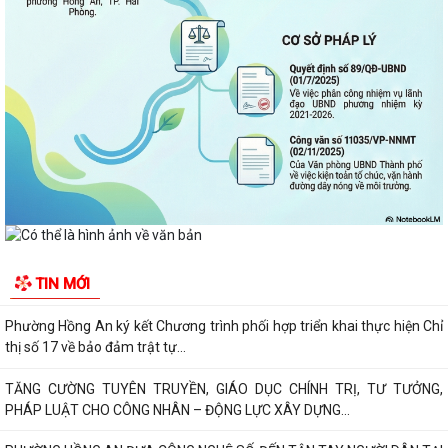
Quyết định về việc công bố Người phát ngôn và cung cấp thông tin cho
báo chí của Ủy ban nhân dân...
Quyết định về việc Ban hành Quy chế phát ngôn và cung cấp thông tin
cho báo chí của Ủy ban nhân dân...
Phường Hồng An ký kết Chương trình phối hợp triển khai thực hiện Chỉ
thị số 17 về bảo đảm trật tự...
TĂNG CƯỜNG TUYÊN TRUYỀN, GIÁO DỤC CHÍNH TRỊ, TƯ TƯỞNG,
PHÁP LUẬT CHO CÔNG NHÂN – ĐỘNG LỰC XÂY DỰNG...
PHƯỜNG HỒNG AN ĐƯA CÔNG NGHỆ SỐ ĐẾN TẬN TAY NGƯỜI DÂN TẠI
TIN MỚI
16 TỔ DÂN PHỐ – HƯỚNG TỚI CHÍNH QUYỀN SỐ...
Đảng bộ phường Hồng An học tập Nghị quyết Trung ương 3 khóa XIV.
CHỈ THỊ SỐ 09-CT/TW: TĂNG CƯỜNG SỰ LÃNH ĐẠO CỦA ĐẢNG ĐỐI
VỚI VIỆC THỰC HIỆN DÂN CHỦ Ở CƠ SỞ TRONG...
TRUNG ƯƠNG BAN HÀNH QUY ĐỊNH MỚI VỀ 19 ĐIỀU ĐẢNG VIÊN