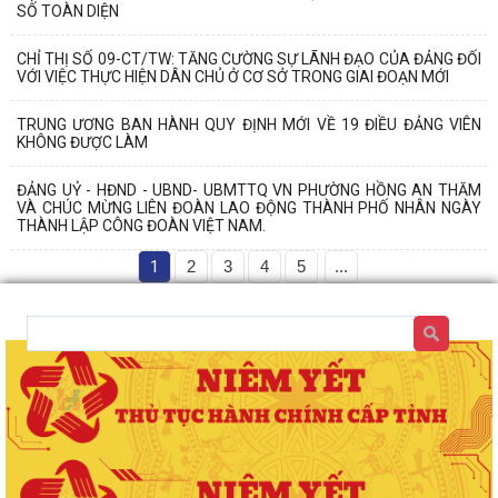
SỐ TOÀN DIỆN
CHỈ THỊ SỐ 09-CT/TW: TĂNG CƯỜNG SỰ LÃNH ĐẠO CỦA ĐẢNG ĐỐI
VỚI VIỆC THỰC HIỆN DÂN CHỦ Ở CƠ SỞ TRONG GIAI ĐOẠN MỚI
TRUNG ƯƠNG BAN HÀNH QUY ĐỊNH MỚI VỀ 19 ĐIỀU ĐẢNG VIÊN
KHÔNG ĐƯỢC LÀM
ĐẢNG UỶ - HĐND - UBND- UBMTTQ VN PHƯỜNG HỒNG AN THĂM
VÀ CHÚC MỪNG LIÊN ĐOÀN LAO ĐỘNG THÀNH PHỐ NHÂN NGÀY
THÀNH LẬP CÔNG ĐOÀN VIỆT NAM.
1
2
3
4
5
...