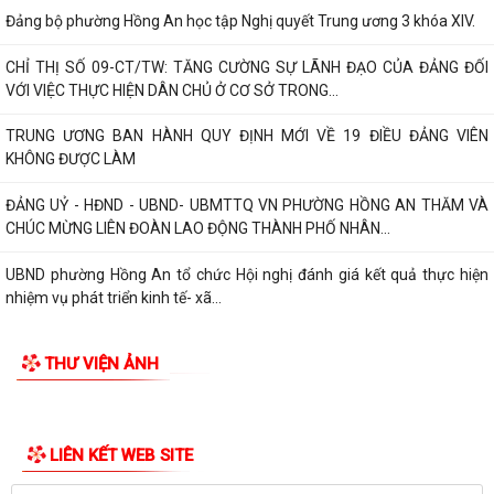
Đảng bộ phường Hồng An học tập Nghị quyết Trung ương 3 khóa XIV.
CHỈ THỊ SỐ 09-CT/TW: TĂNG CƯỜNG SỰ LÃNH ĐẠO CỦA ĐẢNG ĐỐI
VỚI VIỆC THỰC HIỆN DÂN CHỦ Ở CƠ SỞ TRONG...
TRUNG ƯƠNG BAN HÀNH QUY ĐỊNH MỚI VỀ 19 ĐIỀU ĐẢNG VIÊN
KHÔNG ĐƯỢC LÀM
ĐẢNG UỶ - HĐND - UBND- UBMTTQ VN PHƯỜNG HỒNG AN THĂM VÀ
CHÚC MỪNG LIÊN ĐOÀN LAO ĐỘNG THÀNH PHỐ NHÂN...
UBND phường Hồng An tổ chức Hội nghị đánh giá kết quả thực hiện
nhiệm vụ phát triển kinh tế- xã...
PHƯỜNG HỒNG AN TỔ CHỨC LỄ THẮP NẾN TRI ÂN CÁC ANH HÙNG
THƯ VIỆN ẢNH
LIỆT SĨ NHÂN KỶ NIỆM 79 NĂM NGÀY THƯƠNG BINH...
PHƯỜNG HỒNG AN ẤM ÁP CHƯƠNG TRÌNH KHÁM BỆNH, CẤP PHÁT
THUỐC CHO ĐỐI TƯỢNG CHÍNH SÁCH.
Phường Hồng An tổ chức đợt chi trả tiền bồi thường, hỗ trợ đối 67 hộ