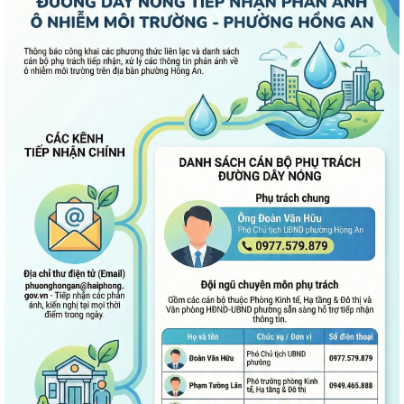
ngày 28/7/2026 của HĐND thành phố...
Bình dân học vụ số - nền tảng cho sự phát triển trong kỷ nguyên số
Thông báo về việc niêm yết công khai Phương án bồi thường, hỗ trợ dự
kiến đối với các hộ gia đình,...
QUAN ĐIỂM CỐT LÕI CỦA NGHỊ QUYẾT SỐ 80-NQ/TW NGÀY
07/01/2026 VỀ PHÁT TRIỂN VĂN HOÁ VIỆT NAM - XÂY...
PHƯỜNG HỒNG AN TỔ CHỨC SƠ KẾT ĐÁNH GIÁ TÌNH HÌNH TRIỂN KHAI
THỰC HIỆN MÔ HÌNH “TỔ DÂN PHỐ KHÔNG MA...
Kiểm tra việc chấp hành pháp luật về bảo vệ môi trường đối với Dự án
đầu tư xây dựng và quản lý...
Kiểm tra việc chấp hành pháp luật về bảo vệ môi trường đối với Công ty
Cổ phần Giấy Hải Phòng...
ĐẶT TÊN 03 ĐƯỜNG, 05 PHỐ TRÊN ĐỊA BÀN PHƯỜNG HỒNG AN – DẤU
MỐC QUAN TRỌNG TRONG XÂY DỰNG ĐÔ THỊ VĂN...