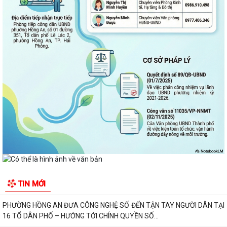
Thông báo kết quả Kỳ họp thứ 3 (Kỳ họp thường lệ giữa năm 2026)
HĐND thành phố khóa XVII, nhiệm kỳ...
PHƯỜNG HỒNG AN RA QUÂN TỔNG VỆ SINH MÔI TRƯỜNG, CHUNG
TAY XÂY DỰNG ĐÔ THỊ SÁNG - XANH - SẠCH - ĐẸP
Quyết định về việc công bố Người phát ngôn và cung cấp thông tin cho
báo chí của Ủy ban nhân dân...
Quyết định về việc Ban hành Quy chế phát ngôn và cung cấp thông tin
cho báo chí của Ủy ban nhân dân...
Phường Hồng An ký kết Chương trình phối hợp triển khai thực hiện Chỉ
thị số 17 về bảo đảm trật tự...
TĂNG CƯỜNG TUYÊN TRUYỀN, GIÁO DỤC CHÍNH TRỊ, TƯ TƯỞNG,
TIN MỚI
PHÁP LUẬT CHO CÔNG NHÂN – ĐỘNG LỰC XÂY DỰNG...
PHƯỜNG HỒNG AN ĐƯA CÔNG NGHỆ SỐ ĐẾN TẬN TAY NGƯỜI DÂN TẠI
16 TỔ DÂN PHỐ – HƯỚNG TỚI CHÍNH QUYỀN SỐ...