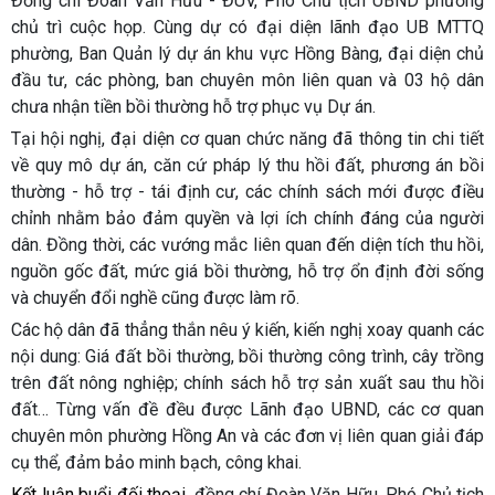
Đồng chí Đoàn Văn Hữu - ĐUV, Phó Chủ tịch UBND phường
chủ trì cuộc họp. Cùng dự có đại diện lãnh đạo UB MTTQ
phường, Ban Quản lý dự án khu vực Hồng Bàng, đại diện chủ
đầu tư, các phòng, ban chuyên môn liên quan và 03 hộ dân
chưa nhận tiền bồi thường hỗ trợ phục vụ Dự án.
Tại hội nghị, đại diện cơ quan chức năng đã thông tin chi tiết
về quy mô dự án, căn cứ pháp lý thu hồi đất, phương án bồi
thường - hỗ trợ - tái định cư, các chính sách mới được điều
chỉnh nhằm bảo đảm quyền và lợi ích chính đáng của người
dân. Đồng thời, các vướng mắc liên quan đến diện tích thu hồi,
nguồn gốc đất, mức giá bồi thường, hỗ trợ ổn định đời sống
và chuyển đổi nghề cũng được làm rõ.
Các hộ dân đã thẳng thắn nêu ý kiến, kiến nghị xoay quanh các
nội dung: Giá đất bồi thường, bồi thường công trình, cây trồng
trên đất nông nghiệp; chính sách hỗ trợ sản xuất sau thu hồi
đất… Từng vấn đề đều được Lãnh đạo UBND, các cơ quan
chuyên môn phường Hồng An và các đơn vị liên quan giải đáp
cụ thể, đảm bảo minh bạch, công khai.
Kết luận buổi đối thoại,
đồng chí Đoàn Văn Hữu, Phó Chủ tịch