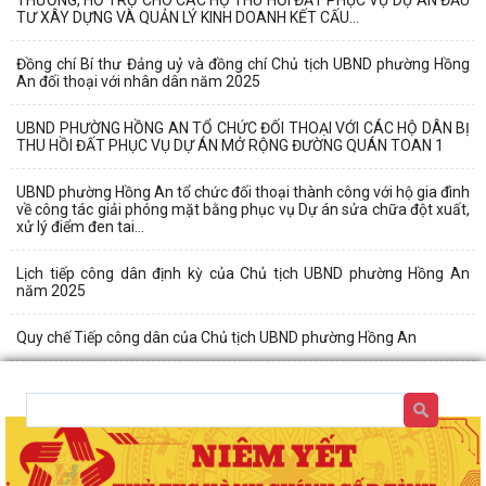
THƯỜNG, HỖ TRỢ CHO CÁC HỘ THU HỒI ĐẤT PHỤC VỤ DỰ ÁN ĐẦU
TƯ XÂY DỰNG VÀ QUẢN LÝ KINH DOANH KẾT CẤU...
Đồng chí Bí thư Đảng uỷ và đồng chí Chủ tịch UBND phường Hồng
An đối thoại với nhân dân năm 2025
UBND PHƯỜNG HỒNG AN TỔ CHỨC ĐỐI THOẠI VỚI CÁC HỘ DÂN BỊ
THU HỒI ĐẤT PHỤC VỤ DỰ ÁN MỞ RỘNG ĐƯỜNG QUÁN TOAN 1
UBND phường Hồng An tổ chức đối thoại thành công với hộ gia đình
về công tác giải phóng mặt bằng phục vụ Dự án sửa chữa đột xuất,
xử lý điểm đen tai...
Lịch tiếp công dân định kỳ của Chủ tịch UBND phường Hồng An
năm 2025
Quy chế Tiếp công dân của Chủ tịch UBND phường Hồng An