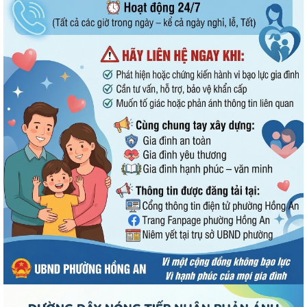
PHƯỜNG HỒNG AN TRANG BỊ KỸ NĂNG “AN TOÀN DƯỚI NƯỚC” CHO
THIẾU NHI TRONG DỊP HÈ 2026
UBND phường Hồng An thông tin về Nghị quyết số 23/2026/NQ-HĐND