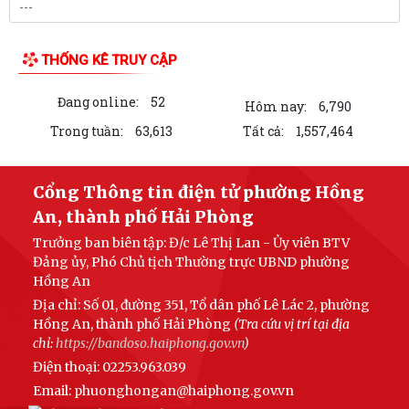
gia đình có đất mộ thuộc Dự án...
UỶ BAN NHÂN DÂN PHƯỜNG HỒNG AN LÀM VIỆC VỚI MỘT SỐ DOANH
NGHIỆP TRÊN ĐỊA BÀN VỀ VIỆC THỰC HIỆN CHỈ...
PHƯỜNG HỒNG AN: ĐƯA CÔNG NGHỆ SỐ ĐẾN TẬN TAY NGƯỜI DÂN
TẠI 16 TỔ DÂN PHỐ – HƯỚNG TỚI CHÍNH QUYỀN SỐ...
PHƯỜNG HỒNG AN ĐẨY MẠNH TUYÊN TRUYỀN, HƯỞNG ỨNG GIẢI BÁO
CHÍ TOÀN QUỐC VỀ XÂY DỰNG ĐẢNG (GIẢI BÚA...
ĐOÀN GIÁM SÁT CỦA UỶ BAN MTTQ VIỆT NAM THÀNH PHỐ GIÁM
SÁT VIỆC THỰC HIỆN GIẢI QUYẾT THỦ TỤC HÀNH...
LIÊN KẾT WEB SITE
PHƯỜNG HỒNG AN ĐẨY MẠNH TUYÊN TRUYỀN NGHỊ QUYẾT SỐ 06-
NQ/TW VÀ NGHỊ QUYẾT SỐ 10-NQ/TW CỦA BỘ CHÍNH...
Đảng ủy - HĐND - UBND - UBMTTQ Việt Nam phường Hồng An thăm và
tặng quà các gia đình chính sách...
THỐNG KÊ TRUY CẬP
Đảng uỷ phường Hồng An sơ kết công tác bảo vệ nền tảng tư tưởng
Đang online:
52
Hôm nay:
6,790
của Đảng 6 tháng đầu năm, triển...