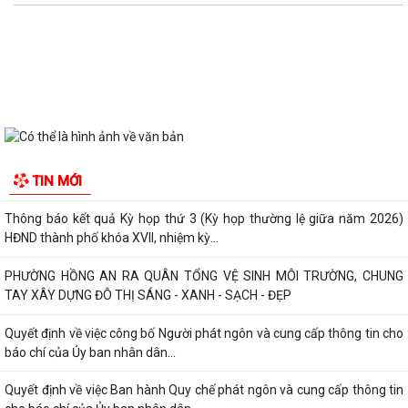
UBND phường Hồng An thông tin về Nghị quyết số 23/2026/NQ-HĐND
ngày 28/7/2026 của HĐND thành phố...
Bình dân học vụ số - nền tảng cho sự phát triển trong kỷ nguyên số
Thông báo về việc niêm yết công khai Phương án bồi thường, hỗ trợ dự
kiến đối với các hộ gia đình,...
QUAN ĐIỂM CỐT LÕI CỦA NGHỊ QUYẾT SỐ 80-NQ/TW NGÀY
07/01/2026 VỀ PHÁT TRIỂN VĂN HOÁ VIỆT NAM - XÂY...
PHƯỜNG HỒNG AN TỔ CHỨC SƠ KẾT ĐÁNH GIÁ TÌNH HÌNH TRIỂN KHAI
TIN MỚI
THỰC HIỆN MÔ HÌNH “TỔ DÂN PHỐ KHÔNG MA...
Thông báo kết quả Kỳ họp thứ 3 (Kỳ họp thường lệ giữa năm 2026)
HĐND thành phố khóa XVII, nhiệm kỳ...
PHƯỜNG HỒNG AN RA QUÂN TỔNG VỆ SINH MÔI TRƯỜNG, CHUNG
TAY XÂY DỰNG ĐÔ THỊ SÁNG - XANH - SẠCH - ĐẸP