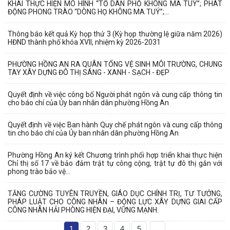
KHAI THỰC HIỆN MÔ HÌNH “TỔ DÂN PHỐ KHÔNG MA TUÝ”; PHÁT
ĐỘNG PHONG TRÀO “DÒNG HỌ KHÔNG MA TUÝ”;...
Thông báo kết quả Kỳ họp thứ 3 (Kỳ họp thường lệ giữa năm 2026)
HĐND thành phố khóa XVII, nhiệm kỳ 2026-2031
PHƯỜNG HỒNG AN RA QUÂN TỔNG VỆ SINH MÔI TRƯỜNG, CHUNG
TAY XÂY DỰNG ĐÔ THỊ SÁNG - XANH - SẠCH - ĐẸP
Quyết định về việc công bố Người phát ngôn và cung cấp thông tin
cho báo chí của Ủy ban nhân dân phường Hồng An
Quyết định về việc Ban hành Quy chế phát ngôn và cung cấp thông
tin cho báo chí của Ủy ban nhân dân phường Hồng An
Phường Hồng An ký kết Chương trình phối hợp triển khai thực hiện
Chỉ thị số 17 về bảo đảm trật tự công cộng, trật tự đô thị gắn với
phong trào bảo vệ...
TĂNG CƯỜNG TUYÊN TRUYỀN, GIÁO DỤC CHÍNH TRỊ, TƯ TƯỞNG,
PHÁP LUẬT CHO CÔNG NHÂN – ĐỘNG LỰC XÂY DỰNG GIAI CẤP
CÔNG NHÂN HẢI PHÒNG HIỆN ĐẠI, VỮNG MẠNH.
1
2
3
4
5
...