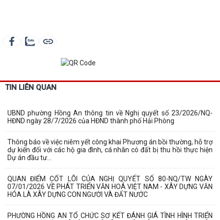
TIN LIÊN QUAN
UBND phường Hồng An thông tin về Nghị quyết số 23/2026/NQ-
HĐND ngày 28/7/2026 của HĐND thành phố Hải Phòng
Thông báo về việc niêm yết công khai Phương án bồi thường, hỗ trợ
dự kiến đối với các hộ gia đình, cá nhân có đất bị thu hồi thực hiện
Dự án đầu tư...
QUAN ĐIỂM CỐT LÕI CỦA NGHỊ QUYẾT SỐ 80-NQ/TW NGÀY
07/01/2026 VỀ PHÁT TRIỂN VĂN HOÁ VIỆT NAM - XÂY DỰNG VĂN
HÓA LÀ XÂY DỰNG CON NGƯỜI VÀ ĐẤT NƯỚC
PHƯỜNG HỒNG AN TỔ CHỨC SƠ KẾT ĐÁNH GIÁ TÌNH HÌNH TRIỂN