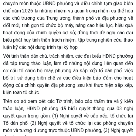
chuyên môn thuộc UBND phường và điều chỉnh tạm giao biên
chế năm 2026 là những nhiệm vụ quan trọng nhằm cụ thể hóa
các chủ trương của Trung ương, thành phố và địa phương về
đổi mới, tinh gọn tổ chức bộ máy, nâng cao hiệu lực, hiệu quả
hoạt động của chính quyền cơ sở; đồng thời đề nghị các đại
biểu phát huy tinh thần trách nhiệm, tập trung nghiên cứu, thảo
luận kỹ các nội dung trình tại kỳ họp.
Với tinh thần dân chủ, trách nhiệm, các đại biểu HĐND phường
đã tập trung thảo luận, làm rõ những nội dung liên quan đến
cơ cấu tổ chức bộ máy, phương án sắp xếp tổ dân phố, việc
bố trí, sử dụng biên chế và các điều kiện bảo đảm cho hoạt
động của chính quyền địa phương sau khi thực hiện sắp xếp,
kiện toàn tổ chức.
Trên cơ sở xem xét các Tờ trình, báo cáo thẩm tra và ý kiến
thảo luận, HĐND phường đã biểu quyết thông qua 03 nghị
quyết quan trọng gồm: (1) Nghị quyết về sắp xếp, tổ chức lại
Tổ dân phố. (2) Nghị quyết về tổ chức lại các phòng chuyên
môn và tương đương trực thuộc UBND phường, (3) Nghị quyết