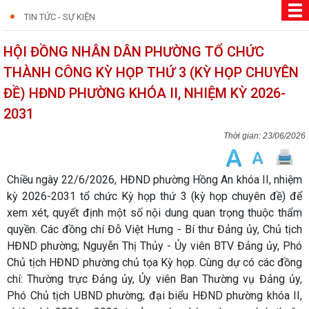
TIN TỨC - SỰ KIỆN
HỘI ĐỒNG NHÂN DÂN PHƯỜNG TỔ CHỨC
THÀNH CÔNG KỲ HỌP THỨ 3 (KỲ HỌP CHUYÊN
ĐỀ) HĐND PHƯỜNG KHÓA II, NHIỆM KỲ 2026-
2031
23/06/2026
Chiều ngày 22/6/2026, HĐND phường Hồng An khóa II, nhiệm
kỳ 2026-2031 tổ chức Kỳ họp thứ 3 (kỳ họp chuyên đề) để
xem xét, quyết định một số nội dung quan trọng thuộc thẩm
quyền. Các đồng chí Đỗ Việt Hưng - Bí thư Đảng ủy, Chủ tịch
HĐND phường; Nguyễn Thị Thủy - Ủy viên BTV Đảng ủy, Phó
Chủ tịch HĐND phường chủ tọa Kỳ họp. Cùng dự có các đồng
chí: Thường trực Đảng ủy, Ủy viên Ban Thường vụ Đảng ủy,
Phó Chủ tịch UBND phường; đại biểu HĐND phường khóa II,