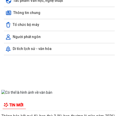
Tác phẩm Văn học, nghệ thuật
Thông tin chung
Tổ chức bộ máy
Người phát ngôn
Di tích lịch sử - văn hóa
UBND phường Hồng An thông tin về Nghị quyết số 23/2026/NQ-HĐND
ngày 28/7/2026 của HĐND thành phố...
Bình dân học vụ số - nền tảng cho sự phát triển trong kỷ nguyên số
Thông báo về việc niêm yết công khai Phương án bồi thường, hỗ trợ dự
kiến đối với các hộ gia đình,...
QUAN ĐIỂM CỐT LÕI CỦA NGHỊ QUYẾT SỐ 80-NQ/TW NGÀY