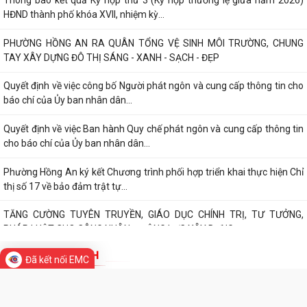
07/01/2026 VỀ PHÁT TRIỂN VĂN HOÁ VIỆT NAM - XÂY...
PHƯỜNG HỒNG AN TỔ CHỨC SƠ KẾT ĐÁNH GIÁ TÌNH HÌNH TRIỂN KHAI
TIN MỚI
THỰC HIỆN MÔ HÌNH “TỔ DÂN PHỐ KHÔNG MA...
Thông báo kết quả Kỳ họp thứ 3 (Kỳ họp thường lệ giữa năm 2026)
HĐND thành phố khóa XVII, nhiệm kỳ...
PHƯỜNG HỒNG AN RA QUÂN TỔNG VỆ SINH MÔI TRƯỜNG, CHUNG
TAY XÂY DỰNG ĐÔ THỊ SÁNG - XANH - SẠCH - ĐẸP
Quyết định về việc công bố Người phát ngôn và cung cấp thông tin cho
báo chí của Ủy ban nhân dân...
Quyết định về việc Ban hành Quy chế phát ngôn và cung cấp thông tin
cho báo chí của Ủy ban nhân dân...
Phường Hồng An ký kết Chương trình phối hợp triển khai thực hiện Chỉ
Đã kết nối EMC
thị số 17 về bảo đảm trật tự...
TĂNG CƯỜNG TUYÊN TRUYỀN, GIÁO DỤC CHÍNH TRỊ, TƯ TƯỞNG,