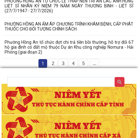
PHƯỜNG HỒNG AN TỔ CHỨC LỄ THẮP NẾN TRI ÂN CÁC ANH HÙNG
LIỆT SĨ NHÂN KỶ NIỆM 79 NĂM NGÀY THƯƠNG BINH - LIỆT SĨ
(27/7/1947 - 27/7/2026)
PHƯỜNG HỒNG AN ẤM ÁP CHƯƠNG TRÌNH KHÁM BỆNH, CẤP PHÁT
THUỐC CHO ĐỐI TƯỢNG CHÍNH SÁCH.
Phường Hồng An tổ chức đợt chi trả tiền bồi thường, hỗ trợ đối 67
hộ gia đình có đất mộ thuộc Dự án Khu công nghiệp Nomura - Hải
Phòng (giai đoạn 2)
1
2
3
4
5
...