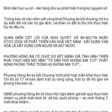
Bình dân học vụ số - nền tảng cho sự phát triển trong kỷ nguyên số
Thông báo về việc niêm yết công khai Phương án bồi thường, hỗ trợ
dự kiến đối với các hộ gia đình, cá nhân có đất bị thu hồi thực hiện
Dự án đầu tư...
QUAN ĐIỂM CỐT LÕI CỦA NGHỊ QUYẾT SỐ 80-NQ/TW NGÀY
07/01/2026 VỀ PHÁT TRIỂN VĂN HOÁ VIỆT NAM - XÂY DỰNG VĂN
HÓA LÀ XÂY DỰNG CON NGƯỜI VÀ ĐẤT NƯỚC
PHƯỜNG HỒNG AN TỔ CHỨC SƠ KẾT ĐÁNH GIÁ TÌNH HÌNH TRIỂN
KHAI THỰC HIỆN MÔ HÌNH “TỔ DÂN PHỐ KHÔNG MA TUÝ”; PHÁT
ĐỘNG PHONG TRÀO “DÒNG HỌ KHÔNG MA TUÝ”;...
Phường Hồng An ký kết Chương trình phối hợp triển khai thực hiện
Chỉ thị số 17 về bảo đảm trật tự công cộng, trật tự đô thị gắn với
phong trào bảo vệ...
UBND phường Hồng An tổ chức Hội nghị đánh giá kết quả thực hiện
nhiệm vụ phát triển kinh tế- xã hội, quốc phòng – an ninh tháng 7,
triển khai nhiệm...