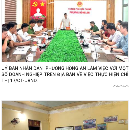
UỶ BAN NHÂN DÂN PHƯỜNG HỒNG AN LÀM VIỆC VỚI MỘT
SỐ DOANH NGHIỆP TRÊN ĐỊA BÀN VỀ VIỆC THỰC HIỆN CHỈ
THỊ 17/CT-UBND.
23/07/2026