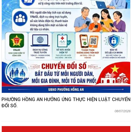
PHƯỜNG HỒNG AN HƯỞNG ỨNG THỰC HIỆN LUẬT CHUYỂN
ĐỔI SỐ.
08/07/2026