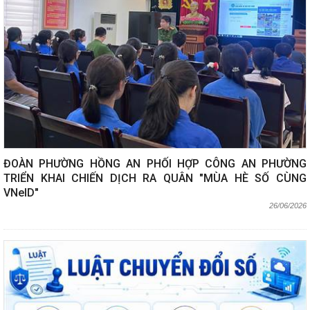
ĐOÀN PHƯỜNG HỒNG AN PHỐI HỢP CÔNG AN PHƯỜNG
TRIỂN KHAI CHIẾN DỊCH RA QUÂN "MÙA HÈ SỐ CÙNG
VNeID"
26/06/2026