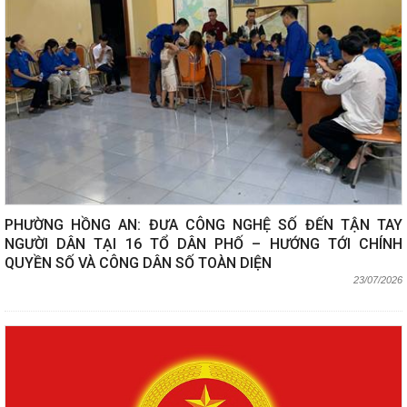
PHƯỜNG HỒNG AN: ĐƯA CÔNG NGHỆ SỐ ĐẾN TẬN TAY
NGƯỜI DÂN TẠI 16 TỔ DÂN PHỐ – HƯỚNG TỚI CHÍNH
QUYỀN SỐ VÀ CÔNG DÂN SỐ TOÀN DIỆN
23/07/2026