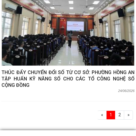
THÚC ĐẨY CHUYỂN ĐỔI SỐ TỪ CƠ SỞ: PHƯỜNG HỒNG AN
TẬP HUẤN KỸ NĂNG SỐ CHO CÁC TỔ CÔNG NGHỆ SỐ
CỘNG ĐỒNG
24/06/2026
«
1
2
»