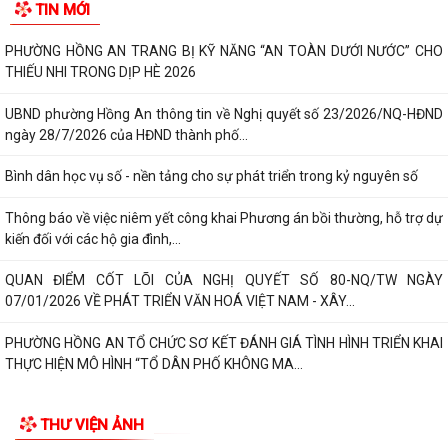
TIN MỚI
PHƯỜNG HỒNG AN TRANG BỊ KỸ NĂNG “AN TOÀN DƯỚI NƯỚC” CHO
THIẾU NHI TRONG DỊP HÈ 2026
UBND phường Hồng An thông tin về Nghị quyết số 23/2026/NQ-HĐND
ngày 28/7/2026 của HĐND thành phố...
Bình dân học vụ số - nền tảng cho sự phát triển trong kỷ nguyên số
Thông báo về việc niêm yết công khai Phương án bồi thường, hỗ trợ dự
kiến đối với các hộ gia đình,...
QUAN ĐIỂM CỐT LÕI CỦA NGHỊ QUYẾT SỐ 80-NQ/TW NGÀY
07/01/2026 VỀ PHÁT TRIỂN VĂN HOÁ VIỆT NAM - XÂY...
PHƯỜNG HỒNG AN TỔ CHỨC SƠ KẾT ĐÁNH GIÁ TÌNH HÌNH TRIỂN KHAI
THỰC HIỆN MÔ HÌNH “TỔ DÂN PHỐ KHÔNG MA...
THƯ VIỆN ẢNH