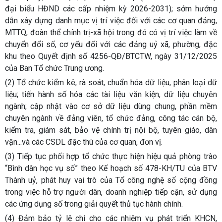
đại biểu HĐND các cấp nhiệm kỳ 2026-2031); sớm hướng
dẫn xây dựng danh mục vị trí việc đối với các cơ quan đảng,
MTTQ, đoàn thể chính trị-xã hội trong đó có vị trí việc làm về
chuyển đổi số, cơ yếu đối với các đảng uỷ xã, phường, đặc
khu theo Quyết định số 4256-QĐ/BTCTW, ngày 31/12/2025
của Ban Tổ chức Trung ương.
(2) Tổ chức kiểm kê, rà soát, chuẩn hóa dữ liệu, phân loại dữ
liệu; tiến hành số hóa các tài liệu văn kiện, dữ liệu chuyên
ngành; cập nhật vào cơ sở dữ liệu dùng chung, phần mềm
chuyên ngành về đảng viên, tổ chức đảng, công tác cán bộ,
kiểm tra, giám sát, bảo vệ chính trị nội bộ, tuyên giáo, dân
vận...và các CSDL đặc thù của cơ quan, đơn vị.
(3) Tiếp tục phối hợp tổ chức thực hiện hiệu quả phòng trào
“Bình dân học vụ số” theo Kế hoạch số 478-KH/TU của BTV
Thành uỷ, phát huy vai trò của Tổ công nghệ số cộng đồng
trong việc hỗ trợ người dân, doanh nghiệp tiếp cận, sử dụng
các ứng dụng số trong giải quyết thủ tục hành chính.
(4) Đảm bảo tỷ lệ chi cho các nhiệm vụ phát triển KHCN,