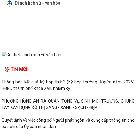
Di tích lịch sử - văn hóa
UBND phường Hồng An thông tin về Nghị quyết số 23/2026/NQ-HĐND
ngày 28/7/2026 của HĐND thành phố...
Bình dân học vụ số - nền tảng cho sự phát triển trong kỷ nguyên số
Thông báo về việc niêm yết công khai Phương án bồi thường, hỗ trợ dự
kiến đối với các hộ gia đình,...
QUAN ĐIỂM CỐT LÕI CỦA NGHỊ QUYẾT SỐ 80-NQ/TW NGÀY
07/01/2026 VỀ PHÁT TRIỂN VĂN HOÁ VIỆT NAM - XÂY...
PHƯỜNG HỒNG AN TỔ CHỨC SƠ KẾT ĐÁNH GIÁ TÌNH HÌNH TRIỂN KHAI
TIN MỚI
THỰC HIỆN MÔ HÌNH “TỔ DÂN PHỐ KHÔNG MA...
Thông báo kết quả Kỳ họp thứ 3 (Kỳ họp thường lệ giữa năm 2026)
HĐND thành phố khóa XVII, nhiệm kỳ...