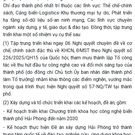
Chỉ đạo thành phố nhất trí thuộc các lĩnh vực: Thể chế-chính
sách; Cảng biển-Logistics-Khu thương mại tự do; Phát triển
hạ tầng số-dữ liệu số-an ninh mạng; Các lĩnh vực chuyên
ngành: xây dựng, y tế, giáo dục & đào tạo. Đồng thời, tập trung
triển khai một số nhiệm vụ cụ thể sau:
(1) Tập trung triển khai ngay 06 Nghị quyết chuyên đề về cơ
chế, chính sách đặc thù về KHCN, ĐMST theo Nghị quyết số
226/2025/QH15 của Quốc hội; tham mưu thành lập Tổ công
tác về thu hút đầu tư công nghệ cao và đổi mới sáng tạo của
thành phố (do đồng chí Chủ tịch Ủy ban nhân dân thành phố
làm Tổ trưởng) nhằm khai thông các điểm nghẽn, vướng mắc
trong quá trình thực hiện Nghị quyết số 57-NQ/TW tại thành
phố.
(2) Xây dựng và tổ chức triển khai các kế hoạch, đề án, gồm:
- Kế hoạch triển khai Chương trình khoa học công nghệ biển
thành phố Hải Phòng đến năm 2030.
- Kế hoạch thực hiện Đề án xây dựng Hải Phòng trở thành
trung tâm quốc tế về đào tạo, nghiên cứu, ứng dụng khoa học,