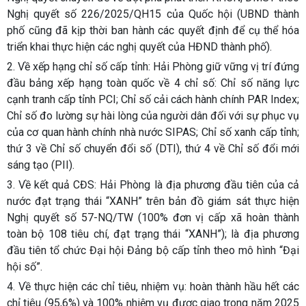
Nghị quyết số 226/2025/QH15 của Quốc hội (UBND thành
phố cũng đã kịp thời ban hành các quyết định để cụ thể hóa
triển khai thực hiện các nghị quyết của HĐND thành phố).
2. Về xếp hạng chỉ số cấp tỉnh: Hải Phòng giữ vững vị trí đứng
đầu bảng xếp hạng toàn quốc về 4 chỉ số: Chỉ số năng lực
cạnh tranh cấp tỉnh PCI; Chỉ số cải cách hành chính PAR Index;
Chỉ số đo lường sự hài lòng của người dân đối với sự phục vụ
của cơ quan hành chính nhà nước SIPAS; Chỉ số xanh cấp tỉnh;
thứ 3 về Chỉ số chuyển đổi số (DTI), thứ 4 về Chỉ số đổi mới
sáng tạo (PII).
3. Về kết quả CĐS: Hải Phòng là địa phương đầu tiên của cả
nước đạt trạng thái “XANH” trên bản đồ giám sát thực hiện
Nghị quyết số 57-NQ/TW (100% đơn vị cấp xã hoàn thành
toàn bộ 108 tiêu chí, đạt trạng thái “XANH”); là địa phương
đầu tiên tổ chức Đại hội Đảng bộ cấp tỉnh theo mô hình “Đại
hội số”.
4. Về thực hiện các chỉ tiêu, nhiệm vụ: hoàn thành hầu hết các
chỉ tiêu (95,6%) và 100% nhiệm vụ được giao trong năm 2025