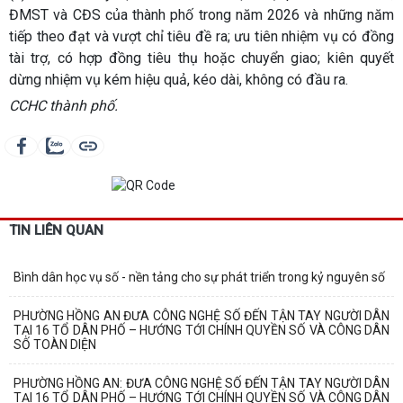
ĐMST và CĐS của thành phố trong năm 2026 và những năm
tiếp theo đạt và vượt chỉ tiêu đề ra; ưu tiên nhiệm vụ có đồng
tài trợ, có hợp đồng tiêu thụ hoặc chuyển giao; kiên quyết
dừng nhiệm vụ kém hiệu quả, kéo dài, không có đầu ra.
CCHC thành phố.
TIN LIÊN QUAN
Bình dân học vụ số - nền tảng cho sự phát triển trong kỷ nguyên số
PHƯỜNG HỒNG AN ĐƯA CÔNG NGHỆ SỐ ĐẾN TẬN TAY NGƯỜI DÂN
TẠI 16 TỔ DÂN PHỐ – HƯỚNG TỚI CHÍNH QUYỀN SỐ VÀ CÔNG DÂN
SỐ TOÀN DIỆN
PHƯỜNG HỒNG AN: ĐƯA CÔNG NGHỆ SỐ ĐẾN TẬN TAY NGƯỜI DÂN
TẠI 16 TỔ DÂN PHỐ – HƯỚNG TỚI CHÍNH QUYỀN SỐ VÀ CÔNG DÂN