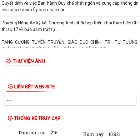
PHƯỜNG HỒNG AN RA QUÂN TỔNG VỆ SINH MÔI TRƯỜNG, CHUNG
TAY XÂY DỰNG ĐÔ THỊ SÁNG - XANH - SẠCH - ĐẸP
Quyết định về việc công bố Người phát ngôn và cung cấp thông tin cho
báo chí của Ủy ban nhân dân...
Quyết định về việc Ban hành Quy chế phát ngôn và cung cấp thông tin
cho báo chí của Ủy ban nhân dân...
Phường Hồng An ký kết Chương trình phối hợp triển khai thực hiện Chỉ
thị số 17 về bảo đảm trật tự...
TĂNG CƯỜNG TUYÊN TRUYỀN, GIÁO DỤC CHÍNH TRỊ, TƯ TƯỞNG,
PHÁP LUẬT CHO CÔNG NHÂN – ĐỘNG LỰC XÂY DỰNG...
THƯ VIỆN ẢNH
PHƯỜNG HỒNG AN ĐƯA CÔNG NGHỆ SỐ ĐẾN TẬN TAY NGƯỜI DÂN TẠI
16 TỔ DÂN PHỐ – HƯỚNG TỚI CHÍNH QUYỀN SỐ...
Đảng bộ phường Hồng An học tập Nghị quyết Trung ương 3 khóa XIV.
CHỈ THỊ SỐ 09-CT/TW: TĂNG CƯỜNG SỰ LÃNH ĐẠO CỦA ĐẢNG ĐỐI
VỚI VIỆC THỰC HIỆN DÂN CHỦ Ở CƠ SỞ TRONG...