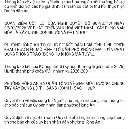
Thông báo về việc niêm yết công khai Phương án bồi thường, hỗ trợ
dự kiến đối với các hộ gia đình, cá nhân có đất bị thu hồi thực hiện
Dự án đầu tư...
QUAN ĐIỂM CỐT LÕI CỦA NGHỊ QUYẾT SỐ 80-NQ/TW NGÀY
07/01/2026 VỀ PHÁT TRIỂN VĂN HOÁ VIỆT NAM - XÂY DỰNG VĂN
HÓA LÀ XÂY DỰNG CON NGƯỜI VÀ ĐẤT NƯỚC
PHƯỜNG HỒNG AN TỔ CHỨC SƠ KẾT ĐÁNH GIÁ TÌNH HÌNH TRIỂN
KHAI THỰC HIỆN MÔ HÌNH “TỔ DÂN PHỐ KHÔNG MA TUÝ”; PHÁT
ĐỘNG PHONG TRÀO “DÒNG HỌ KHÔNG MA TUÝ”;...
Thông báo kết quả Kỳ họp thứ 3 (Kỳ họp thường lệ giữa năm 2026)
HĐND thành phố khóa XVII, nhiệm kỳ 2026-2031
PHƯỜNG HỒNG AN RA QUÂN TỔNG VỆ SINH MÔI TRƯỜNG, CHUNG
TAY XÂY DỰNG ĐÔ THỊ SÁNG - XANH - SẠCH - ĐẸP
Quyết định về việc công bố Người phát ngôn và cung cấp thông tin
cho báo chí của Ủy ban nhân dân phường Hồng An
Quyết định về việc Ban hành Quy chế phát ngôn và cung cấp thông
tin cho báo chí của Ủy ban nhân dân phường Hồng An