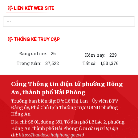
UBND phường Hồng An thông tin về Nghị quyết số 23/2026/NQ-HĐND
ngày 28/7/2026 của HĐND thành phố...
Bình dân học vụ số - nền tảng cho sự phát triển trong kỷ nguyên số
Thông báo về việc niêm yết công khai Phương án bồi thường, hỗ trợ dự
kiến đối với các hộ gia đình,...
QUAN ĐIỂM CỐT LÕI CỦA NGHỊ QUYẾT SỐ 80-NQ/TW NGÀY
07/01/2026 VỀ PHÁT TRIỂN VĂN HOÁ VIỆT NAM - XÂY...
PHƯỜNG HỒNG AN TỔ CHỨC SƠ KẾT ĐÁNH GIÁ TÌNH HÌNH TRIỂN KHAI
TIN MỚI
THỰC HIỆN MÔ HÌNH “TỔ DÂN PHỐ KHÔNG MA...
Thông báo kết quả Kỳ họp thứ 3 (Kỳ họp thường lệ giữa năm 2026)
HĐND thành phố khóa XVII, nhiệm kỳ...