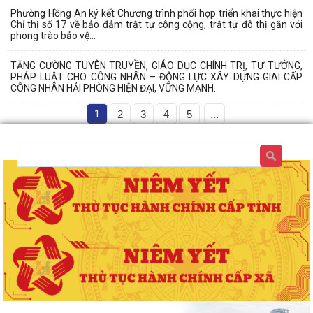
Phường Hồng An ký kết Chương trình phối hợp triển khai thực hiện
Chỉ thị số 17 về bảo đảm trật tự công cộng, trật tự đô thị gắn với
phong trào bảo vệ...
TĂNG CƯỜNG TUYÊN TRUYỀN, GIÁO DỤC CHÍNH TRỊ, TƯ TƯỞNG,
PHÁP LUẬT CHO CÔNG NHÂN – ĐỘNG LỰC XÂY DỰNG GIAI CẤP
CÔNG NHÂN HẢI PHÒNG HIỆN ĐẠI, VỮNG MẠNH.
1
2
3
4
5
...