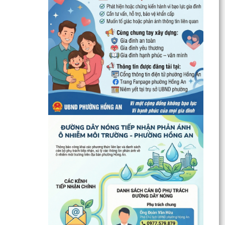
UBND phường Hồng An thông tin về Nghị quyết
số 23/2026/NQ-HĐND ngày 28/7/2026 của
HĐND thành phố...
Bình dân học vụ số - nền tảng cho sự phát triển
trong kỷ nguyên số
Thông báo về việc niêm yết công khai Phương
án bồi thường, hỗ trợ dự kiến đối với các hộ gia
đình,...
QUAN ĐIỂM CỐT LÕI CỦA NGHỊ QUYẾT SỐ 80-
NQ/TW NGÀY 07/01/2026 VỀ PHÁT TRIỂN VĂN
HOÁ VIỆT NAM - XÂY...
PHƯỜNG HỒNG AN TỔ CHỨC SƠ KẾT ĐÁNH GIÁ
TÌNH HÌNH TRIỂN KHAI THỰC HIỆN MÔ HÌNH “TỔ
DÂN PHỐ KHÔNG MA...