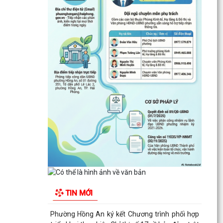
ĐẶT TÊN 03 ĐƯỜNG, 05 PHỐ TRÊN ĐỊA BÀN
PHƯỜNG HỒNG AN – DẤU MỐC QUAN TRỌNG
TRONG XÂY DỰNG ĐÔ THỊ VĂN...
Thông báo kết quả Kỳ họp thứ 3 (Kỳ họp thường
lệ giữa năm 2026) HĐND thành phố khóa XVII,
nhiệm kỳ...
PHƯỜNG HỒNG AN RA QUÂN TỔNG VỆ SINH
MÔI TRƯỜNG, CHUNG TAY XÂY DỰNG ĐÔ THỊ
SÁNG - XANH - SẠCH - ĐẸP
Quyết định về việc công bố Người phát ngôn và
cung cấp thông tin cho báo chí của Ủy ban nhân
dân...
Quyết định về việc Ban hành Quy chế phát ngôn
và cung cấp thông tin cho báo chí của Ủy ban
TIN MỚI
nhân dân...
Phường Hồng An ký kết Chương trình phối hợp