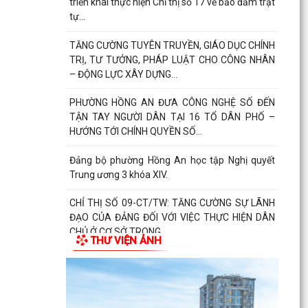
triển khai thực hiện Chỉ thị số 17 về bảo đảm trật
tự...
TĂNG CƯỜNG TUYÊN TRUYỀN, GIÁO DỤC CHÍNH
TRỊ, TƯ TƯỞNG, PHÁP LUẬT CHO CÔNG NHÂN
– ĐỘNG LỰC XÂY DỰNG...
PHƯỜNG HỒNG AN ĐƯA CÔNG NGHỆ SỐ ĐẾN
TẬN TAY NGƯỜI DÂN TẠI 16 TỔ DÂN PHỐ –
HƯỚNG TỚI CHÍNH QUYỀN SỐ...
Đảng bộ phường Hồng An học tập Nghị quyết
Trung ương 3 khóa XIV.
CHỈ THỊ SỐ 09-CT/TW: TĂNG CƯỜNG SỰ LÃNH
ĐẠO CỦA ĐẢNG ĐỐI VỚI VIỆC THỰC HIỆN DÂN
CHỦ Ở CƠ SỞ TRONG...
THƯ VIỆN ẢNH
TRUNG ƯƠNG BAN HÀNH QUY ĐỊNH MỚI VỀ 19
ĐIỀU ĐẢNG VIÊN KHÔNG ĐƯỢC LÀM
ĐẢNG UỶ - HĐND - UBND- UBMTTQ VN PHƯỜNG