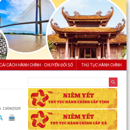
CẢI CÁCH HÀNH CHÍNH - CHUYỂN ĐỔI SỐ
THỦ TỤC HÀNH CHÍNH
13/04/2026