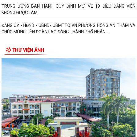
TRUNG ƯƠNG BAN HÀNH QUY ĐỊNH MỚI VỀ 19 ĐIỀU ĐẢNG VIÊN
KHÔNG ĐƯỢC LÀM
ĐẢNG UỶ - HĐND - UBND- UBMTTQ VN PHƯỜNG HỒNG AN THĂM VÀ
CHÚC MỪNG LIÊN ĐOÀN LAO ĐỘNG THÀNH PHỐ NHÂN...
UBND phường Hồng An tổ chức Hội nghị đánh giá kết quả thực hiện
THƯ VIỆN ẢNH
nhiệm vụ phát triển kinh tế- xã...
PHƯỜNG HỒNG AN TỔ CHỨC LỄ THẮP NẾN TRI ÂN CÁC ANH HÙNG
LIỆT SĨ NHÂN KỶ NIỆM 79 NĂM NGÀY THƯƠNG BINH...
PHƯỜNG HỒNG AN ẤM ÁP CHƯƠNG TRÌNH KHÁM BỆNH, CẤP PHÁT
THUỐC CHO ĐỐI TƯỢNG CHÍNH SÁCH.
Phường Hồng An tổ chức đợt chi trả tiền bồi thường, hỗ trợ đối 67 hộ
gia đình có đất mộ thuộc Dự án...
UỶ BAN NHÂN DÂN PHƯỜNG HỒNG AN LÀM VIỆC VỚI MỘT SỐ DOANH
NGHIỆP TRÊN ĐỊA BÀN VỀ VIỆC THỰC HIỆN CHỈ...