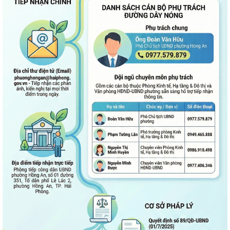
UBND phường Hồng An thông tin về Nghị quyết số 23/2026/NQ-HĐND
ngày 28/7/2026 của HĐND thành phố...
Bình dân học vụ số - nền tảng cho sự phát triển trong kỷ nguyên số
Thông báo về việc niêm yết công khai Phương án bồi thường, hỗ trợ dự
kiến đối với các hộ gia đình,...
QUAN ĐIỂM CỐT LÕI CỦA NGHỊ QUYẾT SỐ 80-NQ/TW NGÀY
07/01/2026 VỀ PHÁT TRIỂN VĂN HOÁ VIỆT NAM - XÂY...
PHƯỜNG HỒNG AN TỔ CHỨC SƠ KẾT ĐÁNH GIÁ TÌNH HÌNH TRIỂN KHAI
THỰC HIỆN MÔ HÌNH “TỔ DÂN PHỐ KHÔNG MA...
Thông báo kết quả Kỳ họp thứ 3 (Kỳ họp thường lệ giữa năm 2026)
HĐND thành phố khóa XVII, nhiệm kỳ...
PHƯỜNG HỒNG AN RA QUÂN TỔNG VỆ SINH MÔI TRƯỜNG, CHUNG