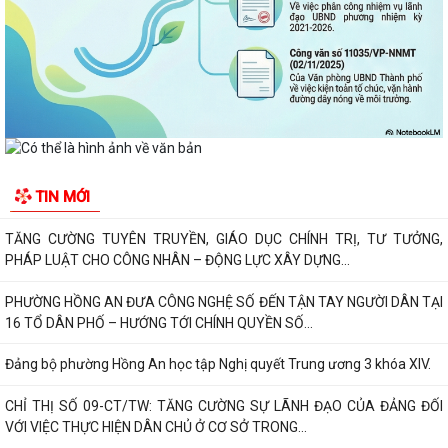
TAY XÂY DỰNG ĐÔ THỊ SÁNG - XANH - SẠCH - ĐẸP
Quyết định về việc công bố Người phát ngôn và cung cấp thông tin cho
báo chí của Ủy ban nhân dân...
Quyết định về việc Ban hành Quy chế phát ngôn và cung cấp thông tin
cho báo chí của Ủy ban nhân dân...
Phường Hồng An ký kết Chương trình phối hợp triển khai thực hiện Chỉ
TIN MỚI
thị số 17 về bảo đảm trật tự...
TĂNG CƯỜNG TUYÊN TRUYỀN, GIÁO DỤC CHÍNH TRỊ, TƯ TƯỞNG,
PHÁP LUẬT CHO CÔNG NHÂN – ĐỘNG LỰC XÂY DỰNG...
PHƯỜNG HỒNG AN ĐƯA CÔNG NGHỆ SỐ ĐẾN TẬN TAY NGƯỜI DÂN TẠI
16 TỔ DÂN PHỐ – HƯỚNG TỚI CHÍNH QUYỀN SỐ...
Đảng bộ phường Hồng An học tập Nghị quyết Trung ương 3 khóa XIV.
CHỈ THỊ SỐ 09-CT/TW: TĂNG CƯỜNG SỰ LÃNH ĐẠO CỦA ĐẢNG ĐỐI
VỚI VIỆC THỰC HIỆN DÂN CHỦ Ở CƠ SỞ TRONG...