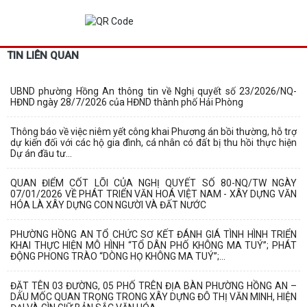
TIN LIÊN QUAN
UBND phường Hồng An thông tin về Nghị quyết số 23/2026/NQ-
HĐND ngày 28/7/2026 của HĐND thành phố Hải Phòng
Thông báo về việc niêm yết công khai Phương án bồi thường, hỗ trợ
dự kiến đối với các hộ gia đình, cá nhân có đất bị thu hồi thực hiện
Dự án đầu tư...
QUAN ĐIỂM CỐT LÕI CỦA NGHỊ QUYẾT SỐ 80-NQ/TW NGÀY
07/01/2026 VỀ PHÁT TRIỂN VĂN HOÁ VIỆT NAM - XÂY DỰNG VĂN
HÓA LÀ XÂY DỰNG CON NGƯỜI VÀ ĐẤT NƯỚC
PHƯỜNG HỒNG AN TỔ CHỨC SƠ KẾT ĐÁNH GIÁ TÌNH HÌNH TRIỂN
KHAI THỰC HIỆN MÔ HÌNH “TỔ DÂN PHỐ KHÔNG MA TUÝ”; PHÁT
ĐỘNG PHONG TRÀO “DÒNG HỌ KHÔNG MA TUÝ”;...
ĐẶT TÊN 03 ĐƯỜNG, 05 PHỐ TRÊN ĐỊA BÀN PHƯỜNG HỒNG AN –
DẤU MỐC QUAN TRỌNG TRONG XÂY DỰNG ĐÔ THỊ VĂN MINH, HIỆN