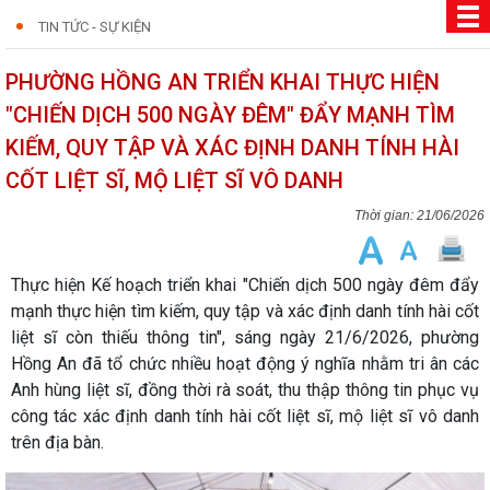
TIN TỨC - SỰ KIỆN
PHƯỜNG HỒNG AN TRIỂN KHAI THỰC HIỆN
"CHIẾN DỊCH 500 NGÀY ĐÊM" ĐẨY MẠNH TÌM
KIẾM, QUY TẬP VÀ XÁC ĐỊNH DANH TÍNH HÀI
CỐT LIỆT SĨ, MỘ LIỆT SĨ VÔ DANH
21/06/2026
Thực hiện Kế hoạch triển khai "Chiến dịch 500 ngày đêm đẩy
mạnh thực hiện tìm kiếm, quy tập và xác định danh tính hài cốt
liệt sĩ còn thiếu thông tin", sáng ngày 21/6/2026, phường
Hồng An đã tổ chức nhiều hoạt động ý nghĩa nhằm tri ân các
Anh hùng liệt sĩ, đồng thời rà soát, thu thập thông tin phục vụ
công tác xác định danh tính hài cốt liệt sĩ, mộ liệt sĩ vô danh
trên địa bàn.