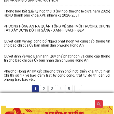
ĐẠI VÀ GÌN GIỮ BẢN SẮC VĂN HÓA
Thông báo kết quả Kỳ họp thứ 3 (Kỳ họp thường lệ giữa năm 2026)
HĐND thành phố khóa XVII, nhiệm kỳ 2026-2031
PHƯỜNG HỒNG AN RA QUÂN TỔNG VỆ SINH MÔI TRƯỜNG, CHUNG
TAY XÂY DỰNG ĐÔ THỊ SÁNG - XANH - SẠCH - ĐẸP
Quyết định về việc công bố Người phát ngôn và cung cấp thông tin
cho báo chí của Ủy ban nhân dân phường Hồng An
Quyết định về việc Ban hành Quy chế phát ngôn và cung cấp thông
tin cho báo chí của Ủy ban nhân dân phường Hồng An
Phường Hồng An ký kết Chương trình phối hợp triển khai thực hiện
Chỉ thị số 17 về bảo đảm trật tự công cộng, trật tự đô thị gắn với
phong trào bảo vệ...
1
2
3
4
5
...