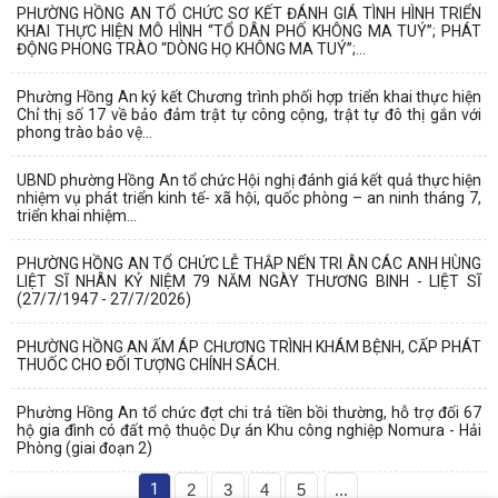
PHƯỜNG HỒNG AN TỔ CHỨC SƠ KẾT ĐÁNH GIÁ TÌNH HÌNH TRIỂN
KHAI THỰC HIỆN MÔ HÌNH “TỔ DÂN PHỐ KHÔNG MA TUÝ”; PHÁT
ĐỘNG PHONG TRÀO “DÒNG HỌ KHÔNG MA TUÝ”;...
Phường Hồng An ký kết Chương trình phối hợp triển khai thực hiện
Chỉ thị số 17 về bảo đảm trật tự công cộng, trật tự đô thị gắn với
phong trào bảo vệ...
UBND phường Hồng An tổ chức Hội nghị đánh giá kết quả thực hiện
nhiệm vụ phát triển kinh tế- xã hội, quốc phòng – an ninh tháng 7,
triển khai nhiệm...
PHƯỜNG HỒNG AN TỔ CHỨC LỄ THẮP NẾN TRI ÂN CÁC ANH HÙNG
LIỆT SĨ NHÂN KỶ NIỆM 79 NĂM NGÀY THƯƠNG BINH - LIỆT SĨ
(27/7/1947 - 27/7/2026)
PHƯỜNG HỒNG AN ẤM ÁP CHƯƠNG TRÌNH KHÁM BỆNH, CẤP PHÁT
THUỐC CHO ĐỐI TƯỢNG CHÍNH SÁCH.
Phường Hồng An tổ chức đợt chi trả tiền bồi thường, hỗ trợ đối 67
hộ gia đình có đất mộ thuộc Dự án Khu công nghiệp Nomura - Hải
Phòng (giai đoạn 2)
1
2
3
4
5
...