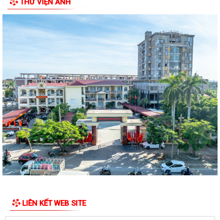
THƯ VIỆN ẢNH
CHÚC MỪNG LIÊN ĐOÀN LAO ĐỘNG THÀNH PHỐ NHÂN...
UBND phường Hồng An tổ chức Hội nghị đánh giá kết quả thực hiện
nhiệm vụ phát triển kinh tế- xã...
PHƯỜNG HỒNG AN TỔ CHỨC LỄ THẮP NẾN TRI ÂN CÁC ANH HÙNG
LIỆT SĨ NHÂN KỶ NIỆM 79 NĂM NGÀY THƯƠNG BINH...
PHƯỜNG HỒNG AN ẤM ÁP CHƯƠNG TRÌNH KHÁM BỆNH, CẤP PHÁT
THUỐC CHO ĐỐI TƯỢNG CHÍNH SÁCH.
Phường Hồng An tổ chức đợt chi trả tiền bồi thường, hỗ trợ đối 67 hộ
gia đình có đất mộ thuộc Dự án...
UỶ BAN NHÂN DÂN PHƯỜNG HỒNG AN LÀM VIỆC VỚI MỘT SỐ DOANH
NGHIỆP TRÊN ĐỊA BÀN VỀ VIỆC THỰC HIỆN CHỈ...
PHƯỜNG HỒNG AN: ĐƯA CÔNG NGHỆ SỐ ĐẾN TẬN TAY NGƯỜI DÂN
TẠI 16 TỔ DÂN PHỐ – HƯỚNG TỚI CHÍNH QUYỀN SỐ...
LIÊN KẾT WEB SITE
PHƯỜNG HỒNG AN ĐẨY MẠNH TUYÊN TRUYỀN, HƯỞNG ỨNG GIẢI BÁO
CHÍ TOÀN QUỐC VỀ XÂY DỰNG ĐẢNG (GIẢI BÚA...