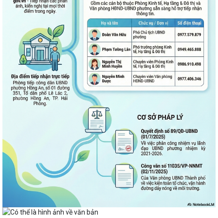
Thông báo về việc niêm yết công khai Phương án bồi thường, hỗ trợ dự
kiến đối với các hộ gia đình,...
QUAN ĐIỂM CỐT LÕI CỦA NGHỊ QUYẾT SỐ 80-NQ/TW NGÀY
07/01/2026 VỀ PHÁT TRIỂN VĂN HOÁ VIỆT NAM - XÂY...
PHƯỜNG HỒNG AN TỔ CHỨC SƠ KẾT ĐÁNH GIÁ TÌNH HÌNH TRIỂN KHAI
THỰC HIỆN MÔ HÌNH “TỔ DÂN PHỐ KHÔNG MA...
ĐẶT TÊN 03 ĐƯỜNG, 05 PHỐ TRÊN ĐỊA BÀN PHƯỜNG HỒNG AN – DẤU
MỐC QUAN TRỌNG TRONG XÂY DỰNG ĐÔ THỊ VĂN...
Thông báo kết quả Kỳ họp thứ 3 (Kỳ họp thường lệ giữa năm 2026)
HĐND thành phố khóa XVII, nhiệm kỳ...
PHƯỜNG HỒNG AN RA QUÂN TỔNG VỆ SINH MÔI TRƯỜNG, CHUNG
TAY XÂY DỰNG ĐÔ THỊ SÁNG - XANH - SẠCH - ĐẸP
Quyết định về việc công bố Người phát ngôn và cung cấp thông tin cho
báo chí của Ủy ban nhân dân...