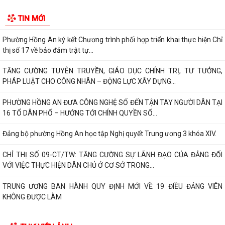
Quyết định về việc Ban hành Quy chế phát ngôn và cung cấp thông tin
TIN MỚI
cho báo chí của Ủy ban nhân dân...
Phường Hồng An ký kết Chương trình phối hợp triển khai thực hiện Chỉ
thị số 17 về bảo đảm trật tự...
TĂNG CƯỜNG TUYÊN TRUYỀN, GIÁO DỤC CHÍNH TRỊ, TƯ TƯỞNG,
PHÁP LUẬT CHO CÔNG NHÂN – ĐỘNG LỰC XÂY DỰNG...
PHƯỜNG HỒNG AN ĐƯA CÔNG NGHỆ SỐ ĐẾN TẬN TAY NGƯỜI DÂN TẠI
16 TỔ DÂN PHỐ – HƯỚNG TỚI CHÍNH QUYỀN SỐ...
Đảng bộ phường Hồng An học tập Nghị quyết Trung ương 3 khóa XIV.
CHỈ THỊ SỐ 09-CT/TW: TĂNG CƯỜNG SỰ LÃNH ĐẠO CỦA ĐẢNG ĐỐI
VỚI VIỆC THỰC HIỆN DÂN CHỦ Ở CƠ SỞ TRONG...
TRUNG ƯƠNG BAN HÀNH QUY ĐỊNH MỚI VỀ 19 ĐIỀU ĐẢNG VIÊN
KHÔNG ĐƯỢC LÀM
ĐẢNG UỶ - HĐND - UBND- UBMTTQ VN PHƯỜNG HỒNG AN THĂM VÀ