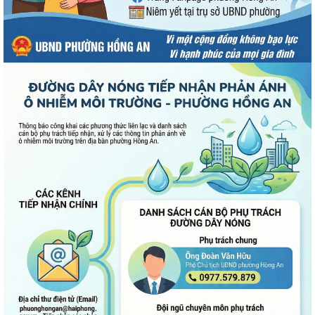
UBND phường Hồng An thông tin về Nghị quyết số 23/2026/NQ-HĐND
ngày 28/7/2026 của HĐND thành phố...
Bình dân học vụ số - nền tảng cho sự phát triển trong kỷ nguyên số