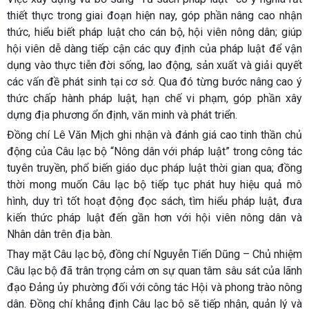
thiết thực trong giai đoạn hiện nay, góp phần nâng cao nhận
thức, hiểu biết pháp luật cho cán bộ, hội viên nông dân; giúp
hội viên dễ dàng tiếp cận các quy định của pháp luật để vận
dụng vào thực tiễn đời sống, lao động, sản xuất và giải quyết
các vấn đề phát sinh tại cơ sở. Qua đó từng bước nâng cao ý
thức chấp hành pháp luật, hạn chế vi phạm, góp phần xây
dựng địa phương ổn định, văn minh và phát triển.
Đồng chí Lê Văn Mịch ghi nhận và đánh giá cao tinh thần chủ
động của Câu lạc bộ “Nông dân với pháp luật” trong công tác
tuyên truyền, phổ biến giáo dục pháp luật thời gian qua; đồng
thời mong muốn Câu lạc bộ tiếp tục phát huy hiệu quả mô
hình, duy trì tốt hoạt động đọc sách, tìm hiểu pháp luật, đưa
kiến thức pháp luật đến gần hơn với hội viên nông dân và
Nhân dân trên địa bàn.
Thay mặt Câu lạc bộ, đồng chí
Nguyễn Tiến Dũng – Chủ nhiệm
Câu lạc bộ
đã trân trọng cảm ơn sự quan tâm sâu sát của lãnh
đạo Đảng ủy phường đối với công tác Hội và phong trào nông
dân. Đồng chí khẳng định Câu lạc bộ sẽ tiếp nhận, quản lý và