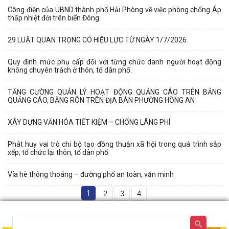
Công điện của UBND thành phố Hải Phòng về việc phòng chống Áp
thấp nhiệt đới trên biển Đông.
29 LUẬT QUAN TRỌNG CÓ HIỆU LỰC TỪ NGÀY 1/7/2026.
Quy định mức phụ cấp đối với từng chức danh người hoạt động
không chuyên trách ở thôn, tổ dân phố.
TĂNG CƯỜNG QUẢN LÝ HOẠT ĐỘNG QUẢNG CÁO TRÊN BẢNG
QUẢNG CÁO, BĂNG RÔN TRÊN ĐỊA BÀN PHƯỜNG HỒNG AN
XÂY DỰNG VĂN HÓA TIẾT KIỆM – CHỐNG LÃNG PHÍ
Phát huy vai trò chi bộ tạo đồng thuận xã hội trong quá trình sắp
xếp, tổ chức lại thôn, tổ dân phố
Vỉa hè thông thoáng – đường phố an toàn, văn minh
1
2
3
4