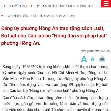
CHUYÊN MỤC
UỶ BAN NHÂN DÂN PHƯỜNG HỒNG AN
TUYÊN TRUYỀN, PHỔ BIẾN GIÁO DỤC PHÁP LUẬT
Đảng ủy phường Hồng An trao tặng sách Luật,
Bộ luật cho Câu lạc bộ “Nông dân với pháp luật”
phường Hồng An.
19/05/2026
Sáng ngày 19/5/2026, trong không khí thiết thực chào mừng
kỷ niệm Ngày sinh Chủ tịch Hồ Chí Minh vĩ đại, đồng chí
Lê
Văn Mịch – Phó Bí thư Thường trực Đảng ủy phường Hồng An
đã đến thăm, động viên và trao tặng
89 quyển Luật, Bộ luật
cho Câu lạc bộ “Nông dân với pháp luật” phường Hồng An.
Các đầu sách được trao tặng gồm nhiều nội dung quan trọng,
thiết thực, gần gũi với đời sống Nhân dân và hoạt động của
hội viên nông dân như: Luật Tổ chức chính quyền địa phương,