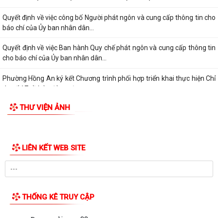
Quyết định về việc công bố Người phát ngôn và cung cấp thông tin cho
báo chí của Ủy ban nhân dân...
Quyết định về việc Ban hành Quy chế phát ngôn và cung cấp thông tin
cho báo chí của Ủy ban nhân dân...
Phường Hồng An ký kết Chương trình phối hợp triển khai thực hiện Chỉ
thị số 17 về bảo đảm trật tự...
THƯ VIỆN ẢNH
TĂNG CƯỜNG TUYÊN TRUYỀN, GIÁO DỤC CHÍNH TRỊ, TƯ TƯỞNG,
PHÁP LUẬT CHO CÔNG NHÂN – ĐỘNG LỰC XÂY DỰNG...
PHƯỜNG HỒNG AN ĐƯA CÔNG NGHỆ SỐ ĐẾN TẬN TAY NGƯỜI DÂN TẠI
16 TỔ DÂN PHỐ – HƯỚNG TỚI CHÍNH QUYỀN SỐ...
Đảng bộ phường Hồng An học tập Nghị quyết Trung ương 3 khóa XIV.
CHỈ THỊ SỐ 09-CT/TW: TĂNG CƯỜNG SỰ LÃNH ĐẠO CỦA ĐẢNG ĐỐI
VỚI VIỆC THỰC HIỆN DÂN CHỦ Ở CƠ SỞ TRONG...