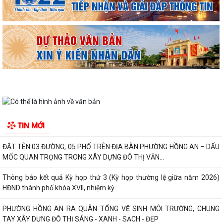
UBND phường Hồng An thông tin về Nghị quyết số 23/2026/NQ-HĐND
ngày 28/7/2026 của HĐND thành phố...
Bình dân học vụ số - nền tảng cho sự phát triển trong kỷ nguyên số
Thông báo về việc niêm yết công khai Phương án bồi thường, hỗ trợ dự
kiến đối với các hộ gia đình,...
QUAN ĐIỂM CỐT LÕI CỦA NGHỊ QUYẾT SỐ 80-NQ/TW NGÀY
07/01/2026 VỀ PHÁT TRIỂN VĂN HOÁ VIỆT NAM - XÂY...
PHƯỜNG HỒNG AN TỔ CHỨC SƠ KẾT ĐÁNH GIÁ TÌNH HÌNH TRIỂN KHAI
TIN MỚI
THỰC HIỆN MÔ HÌNH “TỔ DÂN PHỐ KHÔNG MA...
ĐẶT TÊN 03 ĐƯỜNG, 05 PHỐ TRÊN ĐỊA BÀN PHƯỜNG HỒNG AN – DẤU
MỐC QUAN TRỌNG TRONG XÂY DỰNG ĐÔ THỊ VĂN...
Thông báo kết quả Kỳ họp thứ 3 (Kỳ họp thường lệ giữa năm 2026)
HĐND thành phố khóa XVII, nhiệm kỳ...
PHƯỜNG HỒNG AN RA QUÂN TỔNG VỆ SINH MÔI TRƯỜNG, CHUNG
TAY XÂY DỰNG ĐÔ THỊ SÁNG - XANH - SẠCH - ĐẸP