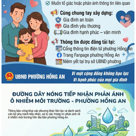
PHƯỜNG HỒNG AN TRANG BỊ KỸ NĂNG “AN TOÀN DƯỚI NƯỚC” CHO
THIẾU NHI TRONG DỊP HÈ 2026
UBND phường Hồng An thông tin về Nghị quyết số 23/2026/NQ-HĐND
ngày 28/7/2026 của HĐND thành phố...
Bình dân học vụ số - nền tảng cho sự phát triển trong kỷ nguyên số
Thông báo về việc niêm yết công khai Phương án bồi thường, hỗ trợ dự