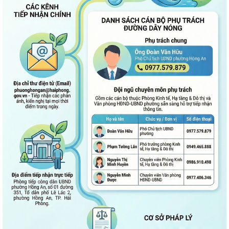
kiến đối với các hộ gia đình,...
QUAN ĐIỂM CỐT LÕI CỦA NGHỊ QUYẾT SỐ 80-NQ/TW NGÀY
07/01/2026 VỀ PHÁT TRIỂN VĂN HOÁ VIỆT NAM - XÂY...
PHƯỜNG HỒNG AN TỔ CHỨC SƠ KẾT ĐÁNH GIÁ TÌNH HÌNH TRIỂN KHAI
THỰC HIỆN MÔ HÌNH “TỔ DÂN PHỐ KHÔNG MA...
ĐẶT TÊN 03 ĐƯỜNG, 05 PHỐ TRÊN ĐỊA BÀN PHƯỜNG HỒNG AN – DẤU
MỐC QUAN TRỌNG TRONG XÂY DỰNG ĐÔ THỊ VĂN...
Thông báo kết quả Kỳ họp thứ 3 (Kỳ họp thường lệ giữa năm 2026)
HĐND thành phố khóa XVII, nhiệm kỳ...
PHƯỜNG HỒNG AN RA QUÂN TỔNG VỆ SINH MÔI TRƯỜNG, CHUNG
TAY XÂY DỰNG ĐÔ THỊ SÁNG - XANH - SẠCH - ĐẸP
Quyết định về việc công bố Người phát ngôn và cung cấp thông tin cho
báo chí của Ủy ban nhân dân...
Quyết định về việc Ban hành Quy chế phát ngôn và cung cấp thông tin
cho báo chí của Ủy ban nhân dân...