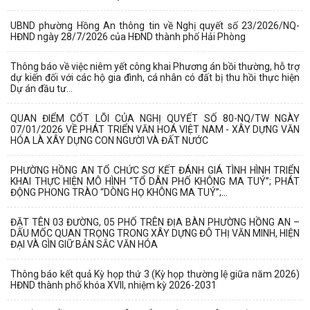
UBND phường Hồng An thông tin về Nghị quyết số 23/2026/NQ-
HĐND ngày 28/7/2026 của HĐND thành phố Hải Phòng
Thông báo về việc niêm yết công khai Phương án bồi thường, hỗ trợ
dự kiến đối với các hộ gia đình, cá nhân có đất bị thu hồi thực hiện
Dự án đầu tư...
QUAN ĐIỂM CỐT LÕI CỦA NGHỊ QUYẾT SỐ 80-NQ/TW NGÀY
07/01/2026 VỀ PHÁT TRIỂN VĂN HOÁ VIỆT NAM - XÂY DỰNG VĂN
HÓA LÀ XÂY DỰNG CON NGƯỜI VÀ ĐẤT NƯỚC
PHƯỜNG HỒNG AN TỔ CHỨC SƠ KẾT ĐÁNH GIÁ TÌNH HÌNH TRIỂN
KHAI THỰC HIỆN MÔ HÌNH “TỔ DÂN PHỐ KHÔNG MA TUÝ”; PHÁT
ĐỘNG PHONG TRÀO “DÒNG HỌ KHÔNG MA TUÝ”;...
ĐẶT TÊN 03 ĐƯỜNG, 05 PHỐ TRÊN ĐỊA BÀN PHƯỜNG HỒNG AN –
DẤU MỐC QUAN TRỌNG TRONG XÂY DỰNG ĐÔ THỊ VĂN MINH, HIỆN
ĐẠI VÀ GÌN GIỮ BẢN SẮC VĂN HÓA
Thông báo kết quả Kỳ họp thứ 3 (Kỳ họp thường lệ giữa năm 2026)
HĐND thành phố khóa XVII, nhiệm kỳ 2026-2031