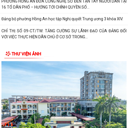
UBND phường Hồng An tổ chức Hội nghị đánh giá kết quả thực hiện
nhiệm vụ phát triển kinh tế- xã...
PHƯỜNG HỒNG AN TỔ CHỨC LỄ THẮP NẾN TRI ÂN CÁC ANH HÙNG
LIỆT SĨ NHÂN KỶ NIỆM 79 NĂM NGÀY THƯƠNG BINH...
PHƯỜNG HỒNG AN ẤM ÁP CHƯƠNG TRÌNH KHÁM BỆNH, CẤP PHÁT
THUỐC CHO ĐỐI TƯỢNG CHÍNH SÁCH.
THƯ VIỆN ẢNH
Phường Hồng An tổ chức đợt chi trả tiền bồi thường, hỗ trợ đối 67 hộ
gia đình có đất mộ thuộc Dự án...
UỶ BAN NHÂN DÂN PHƯỜNG HỒNG AN LÀM VIỆC VỚI MỘT SỐ DOANH
NGHIỆP TRÊN ĐỊA BÀN VỀ VIỆC THỰC HIỆN CHỈ...
PHƯỜNG HỒNG AN: ĐƯA CÔNG NGHỆ SỐ ĐẾN TẬN TAY NGƯỜI DÂN
TẠI 16 TỔ DÂN PHỐ – HƯỚNG TỚI CHÍNH QUYỀN SỐ...
PHƯỜNG HỒNG AN ĐẨY MẠNH TUYÊN TRUYỀN, HƯỞNG ỨNG GIẢI BÁO
CHÍ TOÀN QUỐC VỀ XÂY DỰNG ĐẢNG (GIẢI BÚA...
ĐOÀN GIÁM SÁT CỦA UỶ BAN MTTQ VIỆT NAM THÀNH PHỐ GIÁM