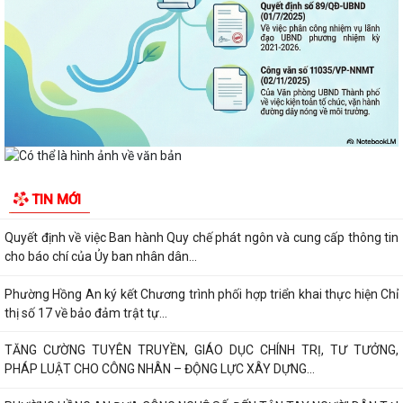
Phường Hồng An ký kết Chương trình phối hợp triển khai thực hiện Chỉ
thị số 17 về bảo đảm trật tự...
TĂNG CƯỜNG TUYÊN TRUYỀN, GIÁO DỤC CHÍNH TRỊ, TƯ TƯỞNG,
PHÁP LUẬT CHO CÔNG NHÂN – ĐỘNG LỰC XÂY DỰNG...
PHƯỜNG HỒNG AN ĐƯA CÔNG NGHỆ SỐ ĐẾN TẬN TAY NGƯỜI DÂN TẠI
16 TỔ DÂN PHỐ – HƯỚNG TỚI CHÍNH QUYỀN SỐ...
TIN MỚI
Đảng bộ phường Hồng An học tập Nghị quyết Trung ương 3 khóa XIV.
CHỈ THỊ SỐ 09-CT/TW: TĂNG CƯỜNG SỰ LÃNH ĐẠO CỦA ĐẢNG ĐỐI
VỚI VIỆC THỰC HIỆN DÂN CHỦ Ở CƠ SỞ TRONG...
TRUNG ƯƠNG BAN HÀNH QUY ĐỊNH MỚI VỀ 19 ĐIỀU ĐẢNG VIÊN
KHÔNG ĐƯỢC LÀM
ĐẢNG UỶ - HĐND - UBND- UBMTTQ VN PHƯỜNG HỒNG AN THĂM VÀ
CHÚC MỪNG LIÊN ĐOÀN LAO ĐỘNG THÀNH PHỐ NHÂN...