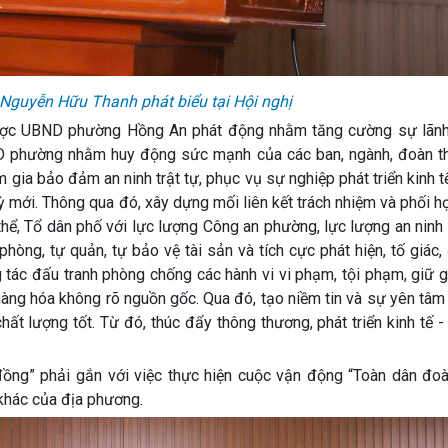
Nguyễn Hữu Thanh phát biểu tại Hội nghị
ược UBND phường Hồng An phát động nhằm tăng cường sự lãn
ND phường nhằm huy động sức mạnh của các ban, ngành, đoàn th
gia bảo đảm an ninh trật tự, phục vụ sự nghiệp phát triển kinh t
kỳ mới. Thông qua đó, xây dựng mối liên kết trách nhiệm và phối 
ể, Tổ dân phố với lực lượng Công an phường, lực lượng an ninh t
hòng, tự quản, tự bảo vệ tài sản và tích cực phát hiện, tố giác,
g tác đấu tranh phòng chống các hành vi vi phạm, tội phạm, giữ g
i hàng hóa không rõ nguồn gốc. Qua đó, tạo niềm tin và sự yên tâ
 lượng tốt. Từ đó, thúc đẩy thông thương, phát triển kinh tế - 
ồng” phải gắn với việc thực hiện cuộc vận động “Toàn dân đoà
 khác của địa phương.