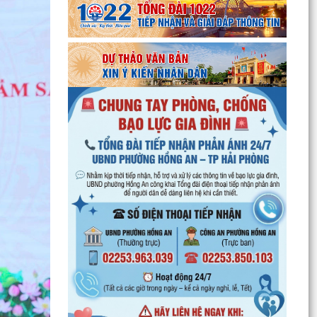
UBND phường Hồng An thông tin về Nghị quyết
số 23/2026/NQ-HĐND ngày 28/7/2026 của
HĐND thành phố...
Bình dân học vụ số - nền tảng cho sự phát triển
trong kỷ nguyên số
Thông báo về việc niêm yết công khai Phương
án bồi thường, hỗ trợ dự kiến đối với các hộ gia
đình,...
QUAN ĐIỂM CỐT LÕI CỦA NGHỊ QUYẾT SỐ 80-
NQ/TW NGÀY 07/01/2026 VỀ PHÁT TRIỂN VĂN
HOÁ VIỆT NAM - XÂY...