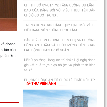
HỒNG AN THĂM VÀ CHÚC MỪNG LIÊN ĐOÀN
LAO ĐỘNG THÀNH PHỐ NHÂN...
UBND phường Hồng An tổ chức Hội nghị đánh
giá kết quả thực hiện nhiệm vụ phát triển kinh
tế- xã...
PHƯỜNG HỒNG AN TỔ CHỨC LỄ THẮP NẾN TRI
ÂN CÁC ANH HÙNG LIỆT SĨ NHÂN KỶ NIỆM 79
ợ và doanh
NĂM NGÀY THƯƠNG BINH...
êm túc các
p phần làm
PHƯỜNG HỒNG AN ẤM ÁP CHƯƠNG TRÌNH
KHÁM BỆNH, CẤP PHÁT THUỐC CHO ĐỐI
TƯỢNG CHÍNH SÁCH.
Phường Hồng An tổ chức đợt chi trả tiền bồi
thường, hỗ trợ đối 67 hộ gia đình có đất mộ
THƯ VIỆN ẢNH
thuộc Dự án...
UỶ BAN NHÂN DÂN PHƯỜNG HỒNG AN LÀM
VIỆC VỚI MỘT SỐ DOANH NGHIỆP TRÊN ĐỊA
BÀN VỀ VIỆC THỰC HIỆN CHỈ...