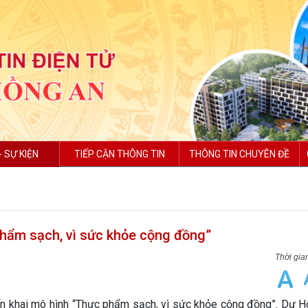
- SỰ KIỆN
TIẾP CẬN THÔNG TIN
THÔNG TIN CHUYÊN ĐỀ
hẩm sạch, vì sức khỏe cộng đồng”
n khai mô hình “Thực phẩm sạch, vì sức khỏe cộng đồng”. Dự Hộ