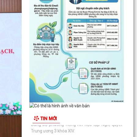
tự...
TĂNG CƯỜNG TUYÊN TRUYỀN, GIÁO DỤC CHÍNH
TRỊ, TƯ TƯỞNG, PHÁP LUẬT CHO CÔNG NHÂN
– ĐỘNG LỰC XÂY DỰNG...
PHƯỜNG HỒNG AN ĐƯA CÔNG NGHỆ SỐ ĐẾN
TẬN TAY NGƯỜI DÂN TẠI 16 TỔ DÂN PHỐ –
HƯỚNG TỚI CHÍNH QUYỀN SỐ...
Đảng bộ phường Hồng An học tập Nghị quyết
Trung ương 3 khóa XIV.
CHỈ THỊ SỐ 09-CT/TW: TĂNG CƯỜNG SỰ LÃNH
ĐẠO CỦA ĐẢNG ĐỐI VỚI VIỆC THỰC HIỆN DÂN
CHỦ Ở CƠ SỞ TRONG...
TRUNG ƯƠNG BAN HÀNH QUY ĐỊNH MỚI VỀ 19
TIN MỚI
ĐIỀU ĐẢNG VIÊN KHÔNG ĐƯỢC LÀM
ĐẢNG UỶ - HĐND - UBND- UBMTTQ VN PHƯỜNG