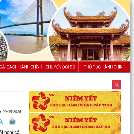
CẢI CÁCH HÀNH CHÍNH - CHUYỂN ĐỔI SỐ
THỦ TỤC HÀNH CHÍNH
29/05/2026
i nghị có