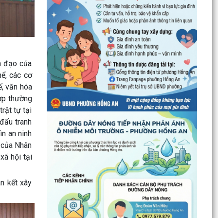
PHƯỜNG HỒNG AN TỔ CHỨC SƠ KẾT ĐÁNH GIÁ
TÌNH HÌNH TRIỂN KHAI THỰC HIỆN MÔ HÌNH “TỔ
DÂN PHỐ KHÔNG MA...
Thông báo kết quả Kỳ họp thứ 3 (Kỳ họp thường
lệ giữa năm 2026) HĐND thành phố khóa XVII,
nhiệm kỳ...
h đạo của
ể, các cơ
PHƯỜNG HỒNG AN RA QUÂN TỔNG VỆ SINH
ế, văn hóa
MÔI TRƯỜNG, CHUNG TAY XÂY DỰNG ĐÔ THỊ
hợp thường
SÁNG - XANH - SẠCH - ĐẸP
rật tự tại
 đấu tranh
Quyết định về việc công bố Người phát ngôn và
cung cấp thông tin cho báo chí của Ủy ban nhân
ìn an ninh
dân...
m của Nhân
xã hội tại
Quyết định về việc Ban hành Quy chế phát ngôn
và cung cấp thông tin cho báo chí của Ủy ban
n kết xây
nhân dân...
Phường Hồng An ký kết Chương trình phối hợp
triển khai thực hiện Chỉ thị số 17 về bảo đảm trật