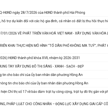
NQ-HĐND ngày 28/7/2026 của HĐND thành phố Hải Phòng
ỗ trợ dự kiến đối với các hộ gia đình, cá nhân có đất bị thu hồi thực 
7/01/2026 VỀ PHÁT TRIỂN VĂN HOÁ VIỆT NAM - XÂY DỰNG VĂN HÓA
RIỂN KHAI THỰC HIỆN MÔ HÌNH “TỔ DÂN PHỐ KHÔNG MA TUÝ”; PHÁT
 2026) HĐND thành phố khóa XVII, nhiệm kỳ 2026-2031
NG TAY XÂY DỰNG ĐÔ THỊ SÁNG - XANH - SẠCH - ĐẸP
ng tin cho báo chí của Ủy ban nhân dân phường Hồng An
thông tin cho báo chí của Ủy ban nhân dân phường Hồng An
iện Chỉ thị số 17 về bảo đảm trật tự công cộng, trật tự đô thị gắn với 
ỞNG, PHÁP LUẬT CHO CÔNG NHÂN – ĐỘNG LỰC XÂY DỰNG GIAI CẤP C