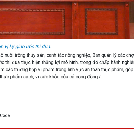
n vị ký giao ước thi đua.
hộ nuôi trồng thủy sản, canh tác nông nghiệp, Ban quản lý các ch
c thi đua thực hiện thắng lợi mô hình, trong đó chấp hành nghi
iêm các trường hợp vi phạm trong lĩnh vực an toàn thực phẩm, gó
thực phẩm sạch, vì sức khỏe của cả cộng đồng./.