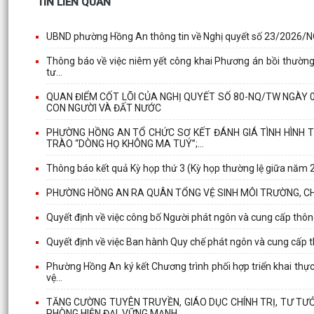
TIN LIÊN QUAN
UBND phường Hồng An thông tin về Nghị quyết số 23/2026/
Thông báo về việc niêm yết công khai Phương án bồi thường, h
tư...
QUAN ĐIỂM CỐT LÕI CỦA NGHỊ QUYẾT SỐ 80-NQ/TW NGÀY 0
CON NGƯỜI VÀ ĐẤT NƯỚC
PHƯỜNG HỒNG AN TỔ CHỨC SƠ KẾT ĐÁNH GIÁ TÌNH HÌNH T
TRÀO “DÒNG HỌ KHÔNG MA TUÝ”;...
Thông báo kết quả Kỳ họp thứ 3 (Kỳ họp thường lệ giữa năm
PHƯỜNG HỒNG AN RA QUÂN TỔNG VỆ SINH MÔI TRƯỜNG, CHU
Quyết định về việc công bố Người phát ngôn và cung cấp thô
Quyết định về việc Ban hành Quy chế phát ngôn và cung cấp 
Phường Hồng An ký kết Chương trình phối hợp triển khai thực h
vệ...
TĂNG CƯỜNG TUYÊN TRUYỀN, GIÁO DỤC CHÍNH TRỊ, TƯ TƯ
PHÒNG HIỆN ĐẠI, VỮNG MẠNH.