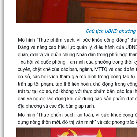
Chủ tịch UBND phường 
Mô hình “Thực phẩm sạch, vì sức khỏe cộng đồng” đ
Đảng và nâng cao hiệu lực quản lý, điều hành của UB
quan, đơn vị và quần chúng Nhân dân trong phối hợp tham 
- xã hội và quốc phòng - an ninh của phường trong thời 
xuyên, chặt chẽ của các ban, ngành, MTTQ và các đoàn th
cơ sở, các hội viên tham gia mô hình trong công tác tự p
trấn áp tội phạm, tạo thế liên hoàn, chủ động trong côn
trật tự tại cơ sở, nói không với thực phẩm bẩn, các loạ
dân và người lao động khi sử dụng các sản phẩm đạt chất
địa phương và các địa bàn giáp ranh.
Mô hình “Thực phẩm sạch, an toàn, vì sức khoẻ cộng đ
dựng nông thôn mới, đô thị văn minh” và các phong trào