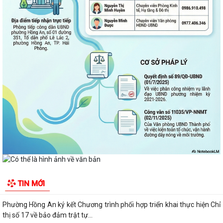
PHƯỜNG HỒNG AN TỔ CHỨC SƠ KẾT ĐÁNH GIÁ TÌNH HÌNH TRIỂN KHAI
THỰC HIỆN MÔ HÌNH “TỔ DÂN PHỐ KHÔNG MA...
ĐẶT TÊN 03 ĐƯỜNG, 05 PHỐ TRÊN ĐỊA BÀN PHƯỜNG HỒNG AN – DẤU
MỐC QUAN TRỌNG TRONG XÂY DỰNG ĐÔ THỊ VĂN...
Thông báo kết quả Kỳ họp thứ 3 (Kỳ họp thường lệ giữa năm 2026)
HĐND thành phố khóa XVII, nhiệm kỳ...
PHƯỜNG HỒNG AN RA QUÂN TỔNG VỆ SINH MÔI TRƯỜNG, CHUNG
TAY XÂY DỰNG ĐÔ THỊ SÁNG - XANH - SẠCH - ĐẸP
Quyết định về việc công bố Người phát ngôn và cung cấp thông tin cho
báo chí của Ủy ban nhân dân...
Quyết định về việc Ban hành Quy chế phát ngôn và cung cấp thông tin
TIN MỚI
cho báo chí của Ủy ban nhân dân...
Phường Hồng An ký kết Chương trình phối hợp triển khai thực hiện Chỉ
thị số 17 về bảo đảm trật tự...