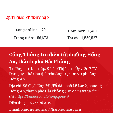
LIỆT SĨ NHÂN KỶ NIỆM 79 NĂM NGÀY THƯƠNG BINH...
PHƯỜNG HỒNG AN ẤM ÁP CHƯƠNG TRÌNH KHÁM BỆNH, CẤP PHÁT
THUỐC CHO ĐỐI TƯỢNG CHÍNH SÁCH.
Phường Hồng An tổ chức đợt chi trả tiền bồi thường, hỗ trợ đối 67 hộ
gia đình có đất mộ thuộc Dự án...
UỶ BAN NHÂN DÂN PHƯỜNG HỒNG AN LÀM VIỆC VỚI MỘT SỐ DOANH
NGHIỆP TRÊN ĐỊA BÀN VỀ VIỆC THỰC HIỆN CHỈ...
PHƯỜNG HỒNG AN: ĐƯA CÔNG NGHỆ SỐ ĐẾN TẬN TAY NGƯỜI DÂN
TẠI 16 TỔ DÂN PHỐ – HƯỚNG TỚI CHÍNH QUYỀN SỐ...
LIÊN KẾT WEB SITE
PHƯỜNG HỒNG AN ĐẨY MẠNH TUYÊN TRUYỀN, HƯỞNG ỨNG GIẢI BÁO
CHÍ TOÀN QUỐC VỀ XÂY DỰNG ĐẢNG (GIẢI BÚA...
ĐOÀN GIÁM SÁT CỦA UỶ BAN MTTQ VIỆT NAM THÀNH PHỐ GIÁM
SÁT VIỆC THỰC HIỆN GIẢI QUYẾT THỦ TỤC HÀNH...
THỐNG KÊ TRUY CẬP
PHƯỜNG HỒNG AN ĐẨY MẠNH TUYÊN TRUYỀN NGHỊ QUYẾT SỐ 06-
Đang online:
20