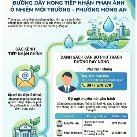
UBND phường Hồng An thông tin về Nghị quyết số 23/2026/NQ-HĐND
ngày 28/7/2026 của HĐND thành phố...
Bình dân học vụ số - nền tảng cho sự phát triển trong kỷ nguyên số
Thông báo về việc niêm yết công khai Phương án bồi thường, hỗ trợ dự
kiến đối với các hộ gia đình,...
QUAN ĐIỂM CỐT LÕI CỦA NGHỊ QUYẾT SỐ 80-NQ/TW NGÀY
07/01/2026 VỀ PHÁT TRIỂN VĂN HOÁ VIỆT NAM - XÂY...