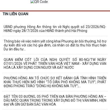
TIN LIÊN QUAN
UBND phường Hồng An thông tin về Nghị quyết số 23/2026/NQ-
HĐND ngày 28/7/2026 của HĐND thành phố Hải Phòng
Thông báo về việc niêm yết công khai Phương án bồi thường, hỗ trợ
dự kiến đối với các hộ gia đình, cá nhân có đất bị thu hồi thực hiện
Dự án đầu tư...
QUAN ĐIỂM CỐT LÕI CỦA NGHỊ QUYẾT SỐ 80-NQ/TW NGÀY
07/01/2026 VỀ PHÁT TRIỂN VĂN HOÁ VIỆT NAM - XÂY DỰNG VĂN
HÓA LÀ XÂY DỰNG CON NGƯỜI VÀ ĐẤT NƯỚC
PHƯỜNG HỒNG AN TỔ CHỨC SƠ KẾT ĐÁNH GIÁ TÌNH HÌNH TRIỂN
KHAI THỰC HIỆN MÔ HÌNH “TỔ DÂN PHỐ KHÔNG MA TUÝ”; PHÁT
ĐỘNG PHONG TRÀO “DÒNG HỌ KHÔNG MA TUÝ”;...
ĐẶT TÊN 03 ĐƯỜNG, 05 PHỐ TRÊN ĐỊA BÀN PHƯỜNG HỒNG AN –
DẤU MỐC QUAN TRỌNG TRONG XÂY DỰNG ĐÔ THỊ VĂN MINH, HIỆN
ĐẠI VÀ GÌN GIỮ BẢN SẮC VĂN HÓA