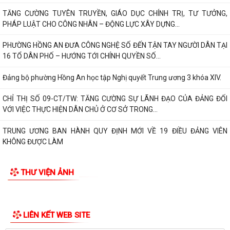
TĂNG CƯỜNG TUYÊN TRUYỀN, GIÁO DỤC CHÍNH TRỊ, TƯ TƯỞNG,
PHÁP LUẬT CHO CÔNG NHÂN – ĐỘNG LỰC XÂY DỰNG...
PHƯỜNG HỒNG AN ĐƯA CÔNG NGHỆ SỐ ĐẾN TẬN TAY NGƯỜI DÂN TẠI
16 TỔ DÂN PHỐ – HƯỚNG TỚI CHÍNH QUYỀN SỐ...
Đảng bộ phường Hồng An học tập Nghị quyết Trung ương 3 khóa XIV.
CHỈ THỊ SỐ 09-CT/TW: TĂNG CƯỜNG SỰ LÃNH ĐẠO CỦA ĐẢNG ĐỐI
VỚI VIỆC THỰC HIỆN DÂN CHỦ Ở CƠ SỞ TRONG...
TRUNG ƯƠNG BAN HÀNH QUY ĐỊNH MỚI VỀ 19 ĐIỀU ĐẢNG VIÊN
KHÔNG ĐƯỢC LÀM
ĐẢNG UỶ - HĐND - UBND- UBMTTQ VN PHƯỜNG HỒNG AN THĂM VÀ
THƯ VIỆN ẢNH
CHÚC MỪNG LIÊN ĐOÀN LAO ĐỘNG THÀNH PHỐ NHÂN...
UBND phường Hồng An tổ chức Hội nghị đánh giá kết quả thực hiện
nhiệm vụ phát triển kinh tế- xã...
PHƯỜNG HỒNG AN TỔ CHỨC LỄ THẮP NẾN TRI ÂN CÁC ANH HÙNG