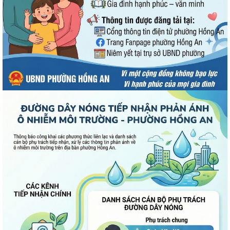
UBND phường Hồng An thông tin về Nghị quyết số 23/2026/NQ-HĐND
ngày 28/7/2026 của HĐND thành phố...
Bình dân học vụ số - nền tảng cho sự phát triển trong kỷ nguyên số
Thông báo về việc niêm yết công khai Phương án bồi thường, hỗ trợ dự
kiến đối với các hộ gia đình,...
QUAN ĐIỂM CỐT LÕI CỦA NGHỊ QUYẾT SỐ 80-NQ/TW NGÀY
07/01/2026 VỀ PHÁT TRIỂN VĂN HOÁ VIỆT NAM - XÂY...
PHƯỜNG HỒNG AN TỔ CHỨC SƠ KẾT ĐÁNH GIÁ TÌNH HÌNH TRIỂN KHAI
THỰC HIỆN MÔ HÌNH “TỔ DÂN PHỐ KHÔNG MA...