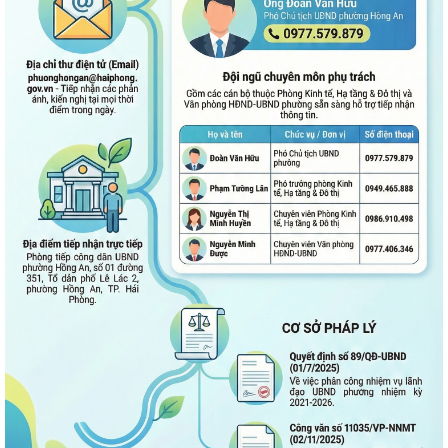
ĐẶT TÊN 03 ĐƯỜNG, 05 PHỐ TRÊN ĐỊA BÀN PHƯỜNG HỒNG AN – DẤU
MỐC QUAN TRỌNG TRONG XÂY DỰNG ĐÔ THỊ VĂN...
Thông báo kết quả Kỳ họp thứ 3 (Kỳ họp thường lệ giữa năm 2026)
HĐND thành phố khóa XVII, nhiệm kỳ...
PHƯỜNG HỒNG AN RA QUÂN TỔNG VỆ SINH MÔI TRƯỜNG, CHUNG
TAY XÂY DỰNG ĐÔ THỊ SÁNG - XANH - SẠCH - ĐẸP
Quyết định về việc công bố Người phát ngôn và cung cấp thông tin cho
báo chí của Ủy ban nhân dân...
Quyết định về việc Ban hành Quy chế phát ngôn và cung cấp thông tin
cho báo chí của Ủy ban nhân dân...
Phường Hồng An ký kết Chương trình phối hợp triển khai thực hiện Chỉ
thị số 17 về bảo đảm trật tự...
TĂNG CƯỜNG TUYÊN TRUYỀN, GIÁO DỤC CHÍNH TRỊ, TƯ TƯỞNG,
PHÁP LUẬT CHO CÔNG NHÂN – ĐỘNG LỰC XÂY DỰNG...
PHƯỜNG HỒNG AN ĐƯA CÔNG NGHỆ SỐ ĐẾN TẬN TAY NGƯỜI DÂN TẠI