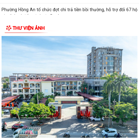
Phường Hồng An tổ chức đợt chi trả tiền bồi thường, hỗ trợ đối 67 hộ
gia đình có đất mộ thuộc Dự án...
THƯ VIỆN ẢNH
UỶ BAN NHÂN DÂN PHƯỜNG HỒNG AN LÀM VIỆC VỚI MỘT SỐ DOANH
NGHIỆP TRÊN ĐỊA BÀN VỀ VIỆC THỰC HIỆN CHỈ...
PHƯỜNG HỒNG AN: ĐƯA CÔNG NGHỆ SỐ ĐẾN TẬN TAY NGƯỜI DÂN
TẠI 16 TỔ DÂN PHỐ – HƯỚNG TỚI CHÍNH QUYỀN SỐ...
PHƯỜNG HỒNG AN ĐẨY MẠNH TUYÊN TRUYỀN, HƯỞNG ỨNG GIẢI BÁO
CHÍ TOÀN QUỐC VỀ XÂY DỰNG ĐẢNG (GIẢI BÚA...
ĐOÀN GIÁM SÁT CỦA UỶ BAN MTTQ VIỆT NAM THÀNH PHỐ GIÁM
SÁT VIỆC THỰC HIỆN GIẢI QUYẾT THỦ TỤC HÀNH...
PHƯỜNG HỒNG AN ĐẨY MẠNH TUYÊN TRUYỀN NGHỊ QUYẾT SỐ 06-
NQ/TW VÀ NGHỊ QUYẾT SỐ 10-NQ/TW CỦA BỘ CHÍNH...
Đảng ủy - HĐND - UBND - UBMTTQ Việt Nam phường Hồng An thăm và
tặng quà các gia đình chính sách...