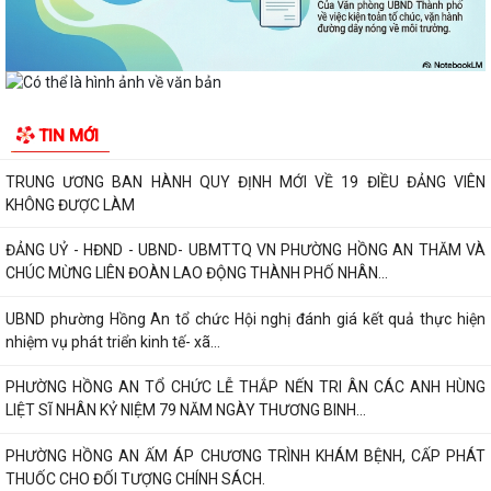
16 TỔ DÂN PHỐ – HƯỚNG TỚI CHÍNH QUYỀN SỐ...
Đảng bộ phường Hồng An học tập Nghị quyết Trung ương 3 khóa XIV.
CHỈ THỊ SỐ 09-CT/TW: TĂNG CƯỜNG SỰ LÃNH ĐẠO CỦA ĐẢNG ĐỐI
TIN MỚI
VỚI VIỆC THỰC HIỆN DÂN CHỦ Ở CƠ SỞ TRONG...
TRUNG ƯƠNG BAN HÀNH QUY ĐỊNH MỚI VỀ 19 ĐIỀU ĐẢNG VIÊN
KHÔNG ĐƯỢC LÀM
ĐẢNG UỶ - HĐND - UBND- UBMTTQ VN PHƯỜNG HỒNG AN THĂM VÀ
CHÚC MỪNG LIÊN ĐOÀN LAO ĐỘNG THÀNH PHỐ NHÂN...
UBND phường Hồng An tổ chức Hội nghị đánh giá kết quả thực hiện
nhiệm vụ phát triển kinh tế- xã...
PHƯỜNG HỒNG AN TỔ CHỨC LỄ THẮP NẾN TRI ÂN CÁC ANH HÙNG
LIỆT SĨ NHÂN KỶ NIỆM 79 NĂM NGÀY THƯƠNG BINH...
PHƯỜNG HỒNG AN ẤM ÁP CHƯƠNG TRÌNH KHÁM BỆNH, CẤP PHÁT
THUỐC CHO ĐỐI TƯỢNG CHÍNH SÁCH.