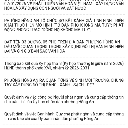
07/01/2026 VỀ PHÁT TRIỂN VĂN HOÁ VIỆT NAM - XÂY DỰNG VĂN
HÓA LÀ XÂY DỰNG CON NGƯỜI VÀ ĐẤT NƯỚC
PHƯỜNG HỒNG AN TỔ CHỨC SƠ KẾT ĐÁNH GIÁ TÌNH HÌNH TRIỂN
KHAI THỰC HIỆN MÔ HÌNH “TỔ DÂN PHỐ KHÔNG MA TUÝ”; PHÁT
ĐỘNG PHONG TRÀO “DÒNG HỌ KHÔNG MA TUÝ”;...
ĐẶT TÊN 03 ĐƯỜNG, 05 PHỐ TRÊN ĐỊA BÀN PHƯỜNG HỒNG AN –
DẤU MỐC QUAN TRỌNG TRONG XÂY DỰNG ĐÔ THỊ VĂN MINH, HIỆN
ĐẠI VÀ GÌN GIỮ BẢN SẮC VĂN HÓA
Thông báo kết quả Kỳ họp thứ 3 (Kỳ họp thường lệ giữa năm 2026)
HĐND thành phố khóa XVII, nhiệm kỳ 2026-2031
PHƯỜNG HỒNG AN RA QUÂN TỔNG VỆ SINH MÔI TRƯỜNG, CHUNG
TAY XÂY DỰNG ĐÔ THỊ SÁNG - XANH - SẠCH - ĐẸP
Quyết định về việc công bố Người phát ngôn và cung cấp thông tin
cho báo chí của Ủy ban nhân dân phường Hồng An
Quyết định về việc Ban hành Quy chế phát ngôn và cung cấp thông
tin cho báo chí của Ủy ban nhân dân phường Hồng An