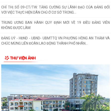
CHỈ THỊ SỐ 09-CT/TW: TĂNG CƯỜNG SỰ LÃNH ĐẠO CỦA ĐẢNG ĐỐI
VỚI VIỆC THỰC HIỆN DÂN CHỦ Ở CƠ SỞ TRONG...
TRUNG ƯƠNG BAN HÀNH QUY ĐỊNH MỚI VỀ 19 ĐIỀU ĐẢNG VIÊN
KHÔNG ĐƯỢC LÀM
ĐẢNG UỶ - HĐND - UBND- UBMTTQ VN PHƯỜNG HỒNG AN THĂM VÀ
CHÚC MỪNG LIÊN ĐOÀN LAO ĐỘNG THÀNH PHỐ NHÂN...
UBND phường Hồng An tổ chức Hội nghị đánh giá kết quả thực hiện
THƯ VIỆN ẢNH
nhiệm vụ phát triển kinh tế- xã...
PHƯỜNG HỒNG AN TỔ CHỨC LỄ THẮP NẾN TRI ÂN CÁC ANH HÙNG
LIỆT SĨ NHÂN KỶ NIỆM 79 NĂM NGÀY THƯƠNG BINH...
PHƯỜNG HỒNG AN ẤM ÁP CHƯƠNG TRÌNH KHÁM BỆNH, CẤP PHÁT
THUỐC CHO ĐỐI TƯỢNG CHÍNH SÁCH.
Phường Hồng An tổ chức đợt chi trả tiền bồi thường, hỗ trợ đối 67 hộ
gia đình có đất mộ thuộc Dự án...