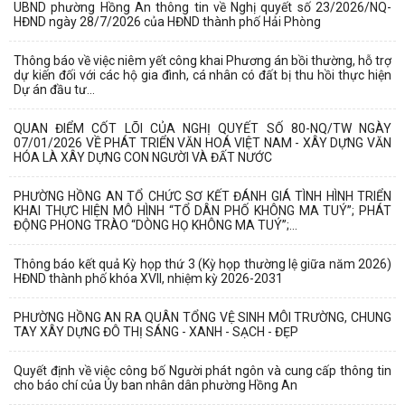
UBND phường Hồng An thông tin về Nghị quyết số 23/2026/NQ-
HĐND ngày 28/7/2026 của HĐND thành phố Hải Phòng
Thông báo về việc niêm yết công khai Phương án bồi thường, hỗ trợ
dự kiến đối với các hộ gia đình, cá nhân có đất bị thu hồi thực hiện
Dự án đầu tư...
QUAN ĐIỂM CỐT LÕI CỦA NGHỊ QUYẾT SỐ 80-NQ/TW NGÀY
07/01/2026 VỀ PHÁT TRIỂN VĂN HOÁ VIỆT NAM - XÂY DỰNG VĂN
HÓA LÀ XÂY DỰNG CON NGƯỜI VÀ ĐẤT NƯỚC
PHƯỜNG HỒNG AN TỔ CHỨC SƠ KẾT ĐÁNH GIÁ TÌNH HÌNH TRIỂN
KHAI THỰC HIỆN MÔ HÌNH “TỔ DÂN PHỐ KHÔNG MA TUÝ”; PHÁT
ĐỘNG PHONG TRÀO “DÒNG HỌ KHÔNG MA TUÝ”;...
Thông báo kết quả Kỳ họp thứ 3 (Kỳ họp thường lệ giữa năm 2026)
HĐND thành phố khóa XVII, nhiệm kỳ 2026-2031
PHƯỜNG HỒNG AN RA QUÂN TỔNG VỆ SINH MÔI TRƯỜNG, CHUNG
TAY XÂY DỰNG ĐÔ THỊ SÁNG - XANH - SẠCH - ĐẸP
Quyết định về việc công bố Người phát ngôn và cung cấp thông tin
cho báo chí của Ủy ban nhân dân phường Hồng An