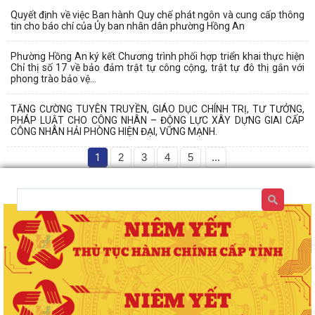
Quyết định về việc Ban hành Quy chế phát ngôn và cung cấp thông
tin cho báo chí của Ủy ban nhân dân phường Hồng An
Phường Hồng An ký kết Chương trình phối hợp triển khai thực hiện
Chỉ thị số 17 về bảo đảm trật tự công cộng, trật tự đô thị gắn với
phong trào bảo vệ...
TĂNG CƯỜNG TUYÊN TRUYỀN, GIÁO DỤC CHÍNH TRỊ, TƯ TƯỞNG,
PHÁP LUẬT CHO CÔNG NHÂN – ĐỘNG LỰC XÂY DỰNG GIAI CẤP
CÔNG NHÂN HẢI PHÒNG HIỆN ĐẠI, VỮNG MẠNH.
1
2
3
4
5
...