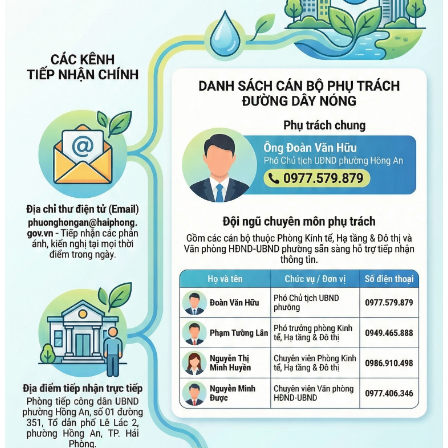
UBND phường Hồng An thông tin về Nghị quyết số 23/2026/NQ-HĐND
ngày 28/7/2026 của HĐND thành phố...
Bình dân học vụ số - nền tảng cho sự phát triển trong kỷ nguyên số
Thông báo về việc niêm yết công khai Phương án bồi thường, hỗ trợ dự
kiến đối với các hộ gia đình,...
QUAN ĐIỂM CỐT LÕI CỦA NGHỊ QUYẾT SỐ 80-NQ/TW NGÀY
07/01/2026 VỀ PHÁT TRIỂN VĂN HOÁ VIỆT NAM - XÂY...
PHƯỜNG HỒNG AN TỔ CHỨC SƠ KẾT ĐÁNH GIÁ TÌNH HÌNH TRIỂN KHAI
THỰC HIỆN MÔ HÌNH “TỔ DÂN PHỐ KHÔNG MA...
Thông báo kết quả Kỳ họp thứ 3 (Kỳ họp thường lệ giữa năm 2026)