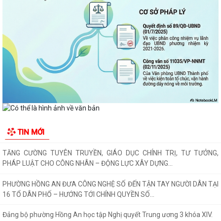
HĐND thành phố khóa XVII, nhiệm kỳ...
PHƯỜNG HỒNG AN RA QUÂN TỔNG VỆ SINH MÔI TRƯỜNG, CHUNG
TAY XÂY DỰNG ĐÔ THỊ SÁNG - XANH - SẠCH - ĐẸP
Quyết định về việc công bố Người phát ngôn và cung cấp thông tin cho
báo chí của Ủy ban nhân dân...
Quyết định về việc Ban hành Quy chế phát ngôn và cung cấp thông tin
cho báo chí của Ủy ban nhân dân...
Phường Hồng An ký kết Chương trình phối hợp triển khai thực hiện Chỉ
TIN MỚI
thị số 17 về bảo đảm trật tự...
TĂNG CƯỜNG TUYÊN TRUYỀN, GIÁO DỤC CHÍNH TRỊ, TƯ TƯỞNG,
PHÁP LUẬT CHO CÔNG NHÂN – ĐỘNG LỰC XÂY DỰNG...
PHƯỜNG HỒNG AN ĐƯA CÔNG NGHỆ SỐ ĐẾN TẬN TAY NGƯỜI DÂN TẠI
16 TỔ DÂN PHỐ – HƯỚNG TỚI CHÍNH QUYỀN SỐ...
Đảng bộ phường Hồng An học tập Nghị quyết Trung ương 3 khóa XIV.