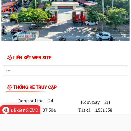
UỶ BAN NHÂN DÂN PHƯỜNG HỒNG AN LÀM VIỆC VỚI MỘT SỐ DOANH
NGHIỆP TRÊN ĐỊA BÀN VỀ VIỆC THỰC HIỆN CHỈ...
PHƯỜNG HỒNG AN: ĐƯA CÔNG NGHỆ SỐ ĐẾN TẬN TAY NGƯỜI DÂN
TẠI 16 TỔ DÂN PHỐ – HƯỚNG TỚI CHÍNH QUYỀN SỐ...
PHƯỜNG HỒNG AN ĐẨY MẠNH TUYÊN TRUYỀN, HƯỞNG ỨNG GIẢI BÁO
CHÍ TOÀN QUỐC VỀ XÂY DỰNG ĐẢNG (GIẢI BÚA...
LIÊN KẾT WEB SITE
ĐOÀN GIÁM SÁT CỦA UỶ BAN MTTQ VIỆT NAM THÀNH PHỐ GIÁM
SÁT VIỆC THỰC HIỆN GIẢI QUYẾT THỦ TỤC HÀNH...
PHƯỜNG HỒNG AN ĐẨY MẠNH TUYÊN TRUYỀN NGHỊ QUYẾT SỐ 06-
NQ/TW VÀ NGHỊ QUYẾT SỐ 10-NQ/TW CỦA BỘ CHÍNH...
THỐNG KÊ TRUY CẬP
Đảng ủy - HĐND - UBND - UBMTTQ Việt Nam phường Hồng An thăm và
Đang online:
24
Hôm nay:
211
tặng quà các gia đình chính sách...
Trong tuần:
37,504
Tất cả:
1,531,358
Đã kết nối EMC
Đảng uỷ phường Hồng An sơ kết công tác bảo vệ nền tảng tư tưởng
của Đảng 6 tháng đầu năm, triển...
Cổng Thông tin điện tử phường Hồng