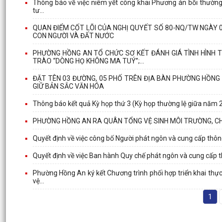
Thông báo về việc niêm yết công khai Phương án bồi thường, h
tư...
QUAN ĐIỂM CỐT LÕI CỦA NGHỊ QUYẾT SỐ 80-NQ/TW NGÀY 0
CON NGƯỜI VÀ ĐẤT NƯỚC
PHƯỜNG HỒNG AN TỔ CHỨC SƠ KẾT ĐÁNH GIÁ TÌNH HÌNH T
TRÀO “DÒNG HỌ KHÔNG MA TUÝ”;...
ĐẶT TÊN 03 ĐƯỜNG, 05 PHỐ TRÊN ĐỊA BÀN PHƯỜNG HỒNG 
GIỮ BẢN SẮC VĂN HÓA
Thông báo kết quả Kỳ họp thứ 3 (Kỳ họp thường lệ giữa năm
PHƯỜNG HỒNG AN RA QUÂN TỔNG VỆ SINH MÔI TRƯỜNG, CHU
Quyết định về việc công bố Người phát ngôn và cung cấp thô
Quyết định về việc Ban hành Quy chế phát ngôn và cung cấp 
Phường Hồng An ký kết Chương trình phối hợp triển khai thực h
vệ...
1