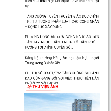
ĐIỀU ĐẢNG VIÊN KHÔNG ĐƯỢC LÀM
ĐẢNG UỶ - HĐND - UBND- UBMTTQ VN PHƯỜNG
HỒNG AN THĂM VÀ CHÚC MỪNG LIÊN ĐOÀN
LAO ĐỘNG THÀNH PHỐ NHÂN...
UBND phường Hồng An tổ chức Hội nghị đánh
giá kết quả thực hiện nhiệm vụ phát triển kinh
tế- xã...
PHƯỜNG HỒNG AN TỔ CHỨC LỄ THẮP NẾN TRI
ÂN CÁC ANH HÙNG LIỆT SĨ NHÂN KỶ NIỆM 79
NĂM NGÀY THƯƠNG BINH...
PHƯỜNG HỒNG AN ẤM ÁP CHƯƠNG TRÌNH
KHÁM BỆNH, CẤP PHÁT THUỐC CHO ĐỐI
TƯỢNG CHÍNH SÁCH.
THƯ VIỆN ẢNH
Phường Hồng An tổ chức đợt chi trả tiền bồi
thường, hỗ trợ đối 67 hộ gia đình có đất mộ
thuộc Dự án...