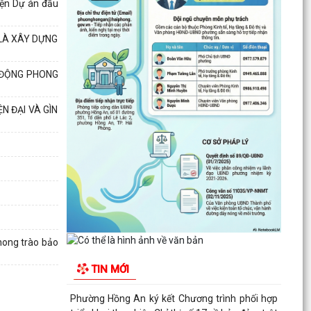
hiện Dự án đầu
Phường Hồng An ký kết Chương trình phối hợp
triển khai thực hiện Chỉ thị số 17 về bảo đảm trật
 LÀ XÂY DỰNG
tự...
 ĐỘNG PHONG
TĂNG CƯỜNG TUYÊN TRUYỀN, GIÁO DỤC CHÍNH
TRỊ, TƯ TƯỞNG, PHÁP LUẬT CHO CÔNG NHÂN
N ĐẠI VÀ GÌN
– ĐỘNG LỰC XÂY DỰNG...
PHƯỜNG HỒNG AN ĐƯA CÔNG NGHỆ SỐ ĐẾN
TẬN TAY NGƯỜI DÂN TẠI 16 TỔ DÂN PHỐ –
HƯỚNG TỚI CHÍNH QUYỀN SỐ...
Đảng bộ phường Hồng An học tập Nghị quyết
Trung ương 3 khóa XIV.
CHỈ THỊ SỐ 09-CT/TW: TĂNG CƯỜNG SỰ LÃNH
phong trào bảo
ĐẠO CỦA ĐẢNG ĐỐI VỚI VIỆC THỰC HIỆN DÂN
TIN MỚI
CHỦ Ở CƠ SỞ TRONG...
TRUNG ƯƠNG BAN HÀNH QUY ĐỊNH MỚI VỀ 19