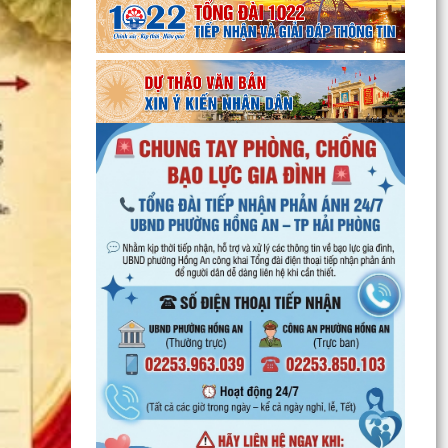
UBND phường Hồng An thông tin về Nghị quyết
số 23/2026/NQ-HĐND ngày 28/7/2026 của
HĐND thành phố...
Bình dân học vụ số - nền tảng cho sự phát triển
trong kỷ nguyên số
Thông báo về việc niêm yết công khai Phương
án bồi thường, hỗ trợ dự kiến đối với các hộ gia
đình,...
QUAN ĐIỂM CỐT LÕI CỦA NGHỊ QUYẾT SỐ 80-
NQ/TW NGÀY 07/01/2026 VỀ PHÁT TRIỂN VĂN
HOÁ VIỆT NAM - XÂY...
PHƯỜNG HỒNG AN TỔ CHỨC SƠ KẾT ĐÁNH GIÁ