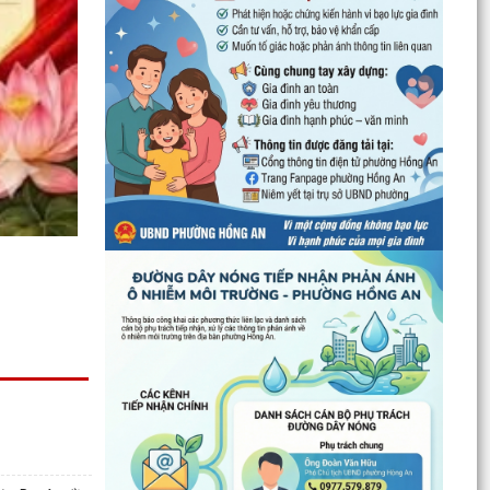
TÌNH HÌNH TRIỂN KHAI THỰC HIỆN MÔ HÌNH “TỔ
DÂN PHỐ KHÔNG MA...
ĐẶT TÊN 03 ĐƯỜNG, 05 PHỐ TRÊN ĐỊA BÀN
PHƯỜNG HỒNG AN – DẤU MỐC QUAN TRỌNG
TRONG XÂY DỰNG ĐÔ THỊ VĂN...
Thông báo kết quả Kỳ họp thứ 3 (Kỳ họp thường
lệ giữa năm 2026) HĐND thành phố khóa XVII,
nhiệm kỳ...
PHƯỜNG HỒNG AN RA QUÂN TỔNG VỆ SINH
MÔI TRƯỜNG, CHUNG TAY XÂY DỰNG ĐÔ THỊ
SÁNG - XANH - SẠCH - ĐẸP
Quyết định về việc công bố Người phát ngôn và
cung cấp thông tin cho báo chí của Ủy ban nhân
dân...
Quyết định về việc Ban hành Quy chế phát ngôn
và cung cấp thông tin cho báo chí của Ủy ban
nhân dân...