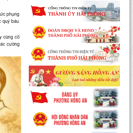
 sức phụng
c quý báu.
ãy cùng cố
 các cường