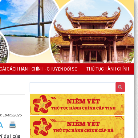
CẢI CÁCH HÀNH CHÍNH - CHUYỂN ĐỔI SỐ
THỦ TỤC HÀNH CHÍNH
19/05/2026
vĩ đại của