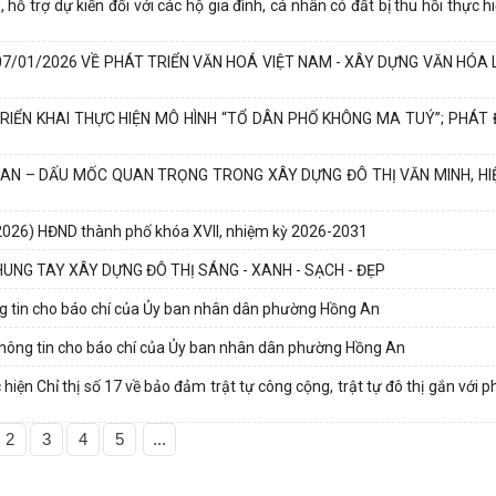
ỗ trợ dự kiến đối với các hộ gia đình, cá nhân có đất bị thu hồi thực 
7/01/2026 VỀ PHÁT TRIỂN VĂN HOÁ VIỆT NAM - XÂY DỰNG VĂN HÓA
RIỂN KHAI THỰC HIỆN MÔ HÌNH “TỔ DÂN PHỐ KHÔNG MA TUÝ”; PHÁT
AN – DẤU MỐC QUAN TRỌNG TRONG XÂY DỰNG ĐÔ THỊ VĂN MINH, HIỆ
 2026) HĐND thành phố khóa XVII, nhiệm kỳ 2026-2031
NG TAY XÂY DỰNG ĐÔ THỊ SÁNG - XANH - SẠCH - ĐẸP
ng tin cho báo chí của Ủy ban nhân dân phường Hồng An
thông tin cho báo chí của Ủy ban nhân dân phường Hồng An
iện Chỉ thị số 17 về bảo đảm trật tự công cộng, trật tự đô thị gắn với 
2
3
4
5
...