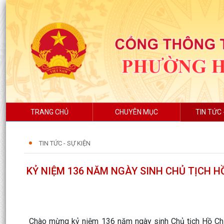
TRANG CHỦ
CHUYÊN MỤC
TIN TỨC 
TIN TỨC - SỰ KIỆN
KỶ NIỆM 136 NĂM NGÀY SINH CHỦ TỊCH HỒ 
Chào mừng kỷ niệm 136 năm ngày sinh Chủ tịch Hồ Chí M