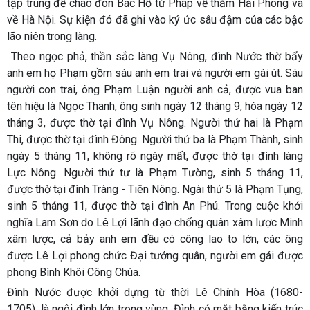
tập trung để chào đón Bác Hồ từ Pháp về thăm Hải Phòng và
về Hà Nội. Sự kiện đó đã ghi vào ký ức sâu đậm của các bậc
lão niên trong làng.
Theo ngọc phả, thần sắc làng Vụ Nông, đình Nước thờ bẩy
anh em họ Phạm gồm sáu anh em trai và người em gái út. Sáu
người con trai, ông Phạm Luận người anh cả, được vua ban
tên hiệu là Ngọc Thanh, ông sinh ngày 12 tháng 9, hóa ngày 12
tháng 3, được thờ tại đình Vụ Nông. Người thứ hai là Phạm
Thi, được thờ tại đình Đông. Người thứ ba là Phạm Thành, sinh
ngày 5 tháng 11, không rõ ngày mất, được thờ tại đình làng
Lực Nông. Người thứ tư là Phạm Tường, sinh 5 tháng 11,
được thờ tại đình Tràng - Tiên Nông. Ngài thứ 5 là Phạm Tụng,
sinh 5 tháng 11, được thờ tại đình An Phú. Trong cuộc khởi
nghĩa Lam Sơn do Lê Lợi lãnh đạo chống quân xâm lược Minh
xâm lược, cả bảy anh em đều có công lao to lớn, các ông
được Lê Lợi phong chức Đại tướng quân, người em gái được
phong Bình Khôi Công Chúa.
Đình Nước được khởi dựng từ thời Lê Chính Hòa (1680-
1705), là ngôi đình lớn trong vùng. Đình có mặt bằng kiến trúc