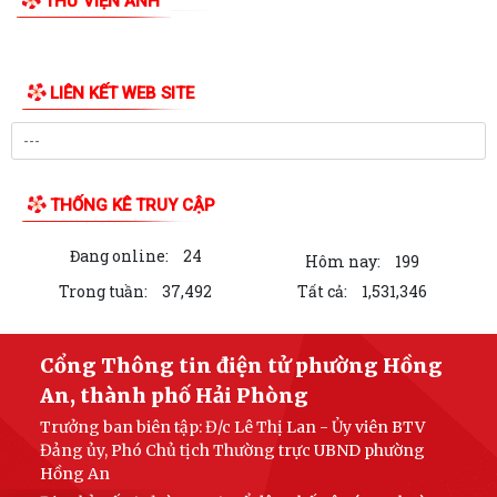
THƯ VIỆN ẢNH
PHƯỜNG HỒNG AN ĐƯA CÔNG NGHỆ SỐ ĐẾN TẬN TAY NGƯỜI DÂN TẠI
16 TỔ DÂN PHỐ – HƯỚNG TỚI CHÍNH QUYỀN SỐ...
Đảng bộ phường Hồng An học tập Nghị quyết Trung ương 3 khóa XIV.
CHỈ THỊ SỐ 09-CT/TW: TĂNG CƯỜNG SỰ LÃNH ĐẠO CỦA ĐẢNG ĐỐI
VỚI VIỆC THỰC HIỆN DÂN CHỦ Ở CƠ SỞ TRONG...
TRUNG ƯƠNG BAN HÀNH QUY ĐỊNH MỚI VỀ 19 ĐIỀU ĐẢNG VIÊN
KHÔNG ĐƯỢC LÀM
ĐẢNG UỶ - HĐND - UBND- UBMTTQ VN PHƯỜNG HỒNG AN THĂM VÀ
CHÚC MỪNG LIÊN ĐOÀN LAO ĐỘNG THÀNH PHỐ NHÂN...
UBND phường Hồng An tổ chức Hội nghị đánh giá kết quả thực hiện
nhiệm vụ phát triển kinh tế- xã...
PHƯỜNG HỒNG AN TỔ CHỨC LỄ THẮP NẾN TRI ÂN CÁC ANH HÙNG
LIỆT SĨ NHÂN KỶ NIỆM 79 NĂM NGÀY THƯƠNG BINH...
LIÊN KẾT WEB SITE
PHƯỜNG HỒNG AN ẤM ÁP CHƯƠNG TRÌNH KHÁM BỆNH, CẤP PHÁT
THUỐC CHO ĐỐI TƯỢNG CHÍNH SÁCH.