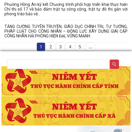
Phường Hồng An ký kết Chương trình phối hợp triển khai thực hiện
Chỉ thị số 17 về bảo đảm trật tự công cộng, trật tự đô thị gắn với
phong trào bảo vệ...
TĂNG CƯỜNG TUYÊN TRUYỀN, GIÁO DỤC CHÍNH TRỊ, TƯ TƯỞNG,
PHÁP LUẬT CHO CÔNG NHÂN – ĐỘNG LỰC XÂY DỰNG GIAI CẤP
CÔNG NHÂN HẢI PHÒNG HIỆN ĐẠI, VỮNG MẠNH.
1
2
3
4
5
...