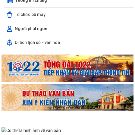
Thông tin chung
Tổ chức bộ máy
Người phát ngôn
Di tích lịch sử - văn hóa
UBND phường Hồng An thông tin về Nghị quyết số 23/2026/NQ-HĐND
ngày 28/7/2026 của HĐND thành phố...
Bình dân học vụ số - nền tảng cho sự phát triển trong kỷ nguyên số
Thông báo về việc niêm yết công khai Phương án bồi thường, hỗ trợ dự
kiến đối với các hộ gia đình,...
QUAN ĐIỂM CỐT LÕI CỦA NGHỊ QUYẾT SỐ 80-NQ/TW NGÀY
07/01/2026 VỀ PHÁT TRIỂN VĂN HOÁ VIỆT NAM - XÂY...