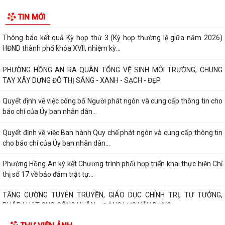
PHƯỜNG HỒNG AN TỔ CHỨC SƠ KẾT ĐÁNH GIÁ TÌNH HÌNH TRIỂN KHAI
TIN MỚI
THỰC HIỆN MÔ HÌNH “TỔ DÂN PHỐ KHÔNG MA...
Thông báo kết quả Kỳ họp thứ 3 (Kỳ họp thường lệ giữa năm 2026)
HĐND thành phố khóa XVII, nhiệm kỳ...
PHƯỜNG HỒNG AN RA QUÂN TỔNG VỆ SINH MÔI TRƯỜNG, CHUNG
TAY XÂY DỰNG ĐÔ THỊ SÁNG - XANH - SẠCH - ĐẸP
Quyết định về việc công bố Người phát ngôn và cung cấp thông tin cho
báo chí của Ủy ban nhân dân...
Quyết định về việc Ban hành Quy chế phát ngôn và cung cấp thông tin
cho báo chí của Ủy ban nhân dân...
Phường Hồng An ký kết Chương trình phối hợp triển khai thực hiện Chỉ
thị số 17 về bảo đảm trật tự...
TĂNG CƯỜNG TUYÊN TRUYỀN, GIÁO DỤC CHÍNH TRỊ, TƯ TƯỞNG,
PHÁP LUẬT CHO CÔNG NHÂN – ĐỘNG LỰC XÂY DỰNG...