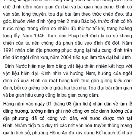
chữ đinh gồm năm gian đại bái và ba gian hậu cung. Đình có
ván sàn, lòng thuyền, tòa đại bái làm theo thức chéo đao, tầu
góc, khuôn viên đình rộng trên 2 mẫu Bắc bộ, trước đình có hồ
nước rộng, trong đình có nhiều đồ thờ tự tế khí, trang hoàng
lộng lẫy. Năm 1946 thực dân Pháp biết đình là cơ sở kháng
chiến của ta, nên chúng đã phun dầu vào đình để đốt. Năm
1991 nhân dân địa phương phục dựng lại hậu cung đình trên
nền đất ngôi đình xưa, năm 2004 tiếp tục làm tòa đại bái đình.
Đình Nước hiện nay làm bằng vật liệu thiên nhiên kết hợp với
vật liệu hiện đại. Đình nhìn về hướng Nam, hướng của ngôi
đình cổ xưa. Đình có mặt bằng kiến trúc gần giống kiểu chữ
đinh, bởi có giếng trời ở giữa hai tòa nhà. Tòa đại bái năm gian
và ba gian hậu cung cũng là ba gian cung cấm.
Hàng năm vào ngày 01 tháng 03 (âm lịch) nhân dân về làm lễ
dâng hương, tưởng niệm ghi nhớ công ơn các danh tướng của
địa phương đã có công với dân, với nước được thờ tại
Đình.
Nhằm tiếp tục duy trì các nét văn hóa truyền thống mang
giá trị lịch sử, phường Hồng An đã xây dựng Kế hoạch tổ chức