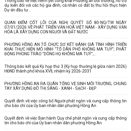
Thông báo về việc niêm yết công khai Phương án bồi thường, hỗ trợ
dự kiến đối với các hộ gia đình, cá nhân có đất bị thu hồi thực hiện
Dự án đầu tư...
QUAN ĐIỂM CỐT LÕI CỦA NGHỊ QUYẾT SỐ 80-NQ/TW NGÀY
07/01/2026 VỀ PHÁT TRIỂN VĂN HOÁ VIỆT NAM - XÂY DỰNG VĂN
HÓA LÀ XÂY DỰNG CON NGƯỜI VÀ ĐẤT NƯỚC
PHƯỜNG HỒNG AN TỔ CHỨC SƠ KẾT ĐÁNH GIÁ TÌNH HÌNH TRIỂN
KHAI THỰC HIỆN MÔ HÌNH “TỔ DÂN PHỐ KHÔNG MA TUÝ”; PHÁT
ĐỘNG PHONG TRÀO “DÒNG HỌ KHÔNG MA TUÝ”;...
Thông báo kết quả Kỳ họp thứ 3 (Kỳ họp thường lệ giữa năm 2026)
HĐND thành phố khóa XVII, nhiệm kỳ 2026-2031
PHƯỜNG HỒNG AN RA QUÂN TỔNG VỆ SINH MÔI TRƯỜNG, CHUNG
TAY XÂY DỰNG ĐÔ THỊ SÁNG - XANH - SẠCH - ĐẸP
Quyết định về việc công bố Người phát ngôn và cung cấp thông tin
cho báo chí của Ủy ban nhân dân phường Hồng An
Quyết định về việc Ban hành Quy chế phát ngôn và cung cấp thông
tin cho báo chí của Ủy ban nhân dân phường Hồng An