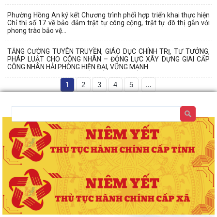
Phường Hồng An ký kết Chương trình phối hợp triển khai thực hiện
Chỉ thị số 17 về bảo đảm trật tự công cộng, trật tự đô thị gắn với
phong trào bảo vệ...
TĂNG CƯỜNG TUYÊN TRUYỀN, GIÁO DỤC CHÍNH TRỊ, TƯ TƯỞNG,
PHÁP LUẬT CHO CÔNG NHÂN – ĐỘNG LỰC XÂY DỰNG GIAI CẤP
CÔNG NHÂN HẢI PHÒNG HIỆN ĐẠI, VỮNG MẠNH.
1
2
3
4
5
...