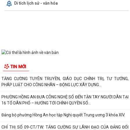
Thông tin chung
QUAN ĐIỂM CỐT LÕI CỦA NGHỊ QUYẾT SỐ 80-NQ/TW NGÀY
07/01/2026 VỀ PHÁT TRIỂN VĂN HOÁ VIỆT NAM - XÂY...
Tổ chức bộ máy
PHƯỜNG HỒNG AN TỔ CHỨC SƠ KẾT ĐÁNH GIÁ TÌNH HÌNH TRIỂN KHAI
Người phát ngôn
THỰC HIỆN MÔ HÌNH “TỔ DÂN PHỐ KHÔNG MA...
Di tích lịch sử - văn hóa
Thông báo kết quả Kỳ họp thứ 3 (Kỳ họp thường lệ giữa năm 2026)
HĐND thành phố khóa XVII, nhiệm kỳ...
PHƯỜNG HỒNG AN RA QUÂN TỔNG VỆ SINH MÔI TRƯỜNG, CHUNG
TAY XÂY DỰNG ĐÔ THỊ SÁNG - XANH - SẠCH - ĐẸP
Quyết định về việc công bố Người phát ngôn và cung cấp thông tin cho
báo chí của Ủy ban nhân dân...
Quyết định về việc Ban hành Quy chế phát ngôn và cung cấp thông tin
cho báo chí của Ủy ban nhân dân...
Phường Hồng An ký kết Chương trình phối hợp triển khai thực hiện Chỉ
TIN MỚI
thị số 17 về bảo đảm trật tự...