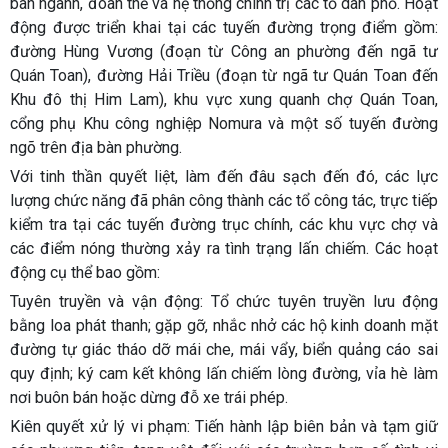
ban ngành, đoàn thể và hệ thống chính trị các tổ dân phố. Hoạt
động được triển khai tại các tuyến đường trọng điểm gồm:
đường Hùng Vương (đoạn từ Công an phường đến ngã tư
Quán Toan), đường Hải Triều (đoạn từ ngã tư Quán Toan đến
Khu đô thị Him Lam), khu vực xung quanh chợ Quán Toan,
cổng phụ Khu công nghiệp Nomura và một số tuyến đường
ngõ trên địa bàn phường.
Với tinh thần quyết liệt, làm đến đâu sạch đến đó, các lực
lượng chức năng đã phân công thành các tổ công tác, trực tiếp
kiểm tra tại các tuyến đường trục chính, các khu vực chợ và
các điểm nóng thường xảy ra tình trạng lấn chiếm. Các hoạt
động cụ thể bao gồm:
Tuyên truyền và vận động:
Tổ chức tuyên truyền lưu động
bằng loa phát thanh; gặp gỡ, nhắc nhở các hộ kinh doanh mặt
đường tự giác tháo dỡ mái che, mái vẩy, biển quảng cáo sai
quy định; ký cam kết không lấn chiếm lòng đường, vỉa hè làm
nơi buôn bán hoặc dừng đỗ xe trái phép.
Kiên quyết xử lý vi phạm:
Tiến hành lập biên bản và tạm giữ