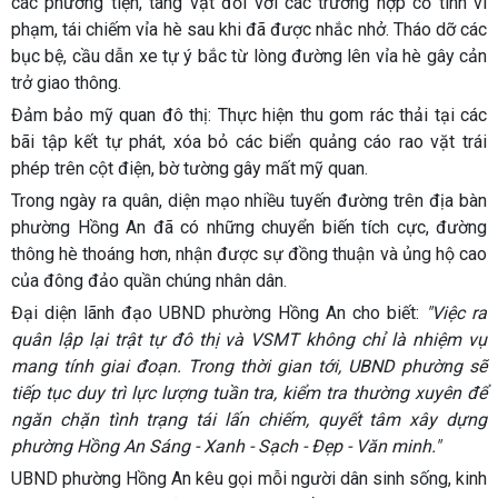
các phương tiện, tang vật đối với các trường hợp cố tình vi
phạm, tái chiếm vỉa hè sau khi đã được nhắc nhở. Tháo dỡ các
bục bệ, cầu dẫn xe tự ý bắc từ lòng đường lên vỉa hè gây cản
trở giao thông.
Đảm bảo mỹ quan đô thị:
Thực hiện thu gom rác thải tại các
bãi tập kết tự phát, xóa bỏ các biển quảng cáo rao vặt trái
phép trên cột điện, bờ tường gây mất mỹ quan.
Trong ngày ra quân, diện mạo nhiều tuyến đường trên địa bàn
phường Hồng An đã có những chuyển biến tích cực, đường
thông hè thoáng hơn, nhận được sự đồng thuận và ủng hộ cao
của đông đảo quần chúng nhân dân.
Đại diện lãnh đạo UBND phường Hồng An cho biết:
"Việc ra
quân lập lại trật tự đô thị và VSMT không chỉ là nhiệm vụ
mang tính giai đoạn. Trong thời gian tới, UBND phường sẽ
tiếp tục duy trì lực lượng tuần tra, kiểm tra thường xuyên để
ngăn chặn tình trạng tái lấn chiếm, quyết tâm xây dựng
phường Hồng An Sáng - Xanh - Sạch - Đẹp - Văn minh."
UBND phường Hồng An kêu gọi mỗi người dân sinh sống, kinh