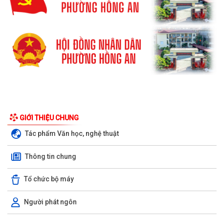
UBND phường Hồng An thông tin về Nghị quyết số 23/2026/NQ-HĐND
ngày 28/7/2026 của HĐND thành phố...
Bình dân học vụ số - nền tảng cho sự phát triển trong kỷ nguyên số
GIỚI THIỆU CHUNG
Tác phẩm Văn học, nghệ thuật
Thông báo về việc niêm yết công khai Phương án bồi thường, hỗ trợ dự
kiến đối với các hộ gia đình,...