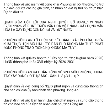
Thông báo về việc niêm yết công khai Phương án bồi thường, hỗ trợ
dự kiến đối với các hộ gia đình, cá nhân có đất bị thu hồi thực hiện
Dự án đầu tư...
QUAN ĐIỂM CỐT LÕI CỦA NGHỊ QUYẾT SỐ 80-NQ/TW NGÀY
07/01/2026 VỀ PHÁT TRIỂN VĂN HOÁ VIỆT NAM - XÂY DỰNG VĂN
HÓA LÀ XÂY DỰNG CON NGƯỜI VÀ ĐẤT NƯỚC
PHƯỜNG HỒNG AN TỔ CHỨC SƠ KẾT ĐÁNH GIÁ TÌNH HÌNH TRIỂN
KHAI THỰC HIỆN MÔ HÌNH “TỔ DÂN PHỐ KHÔNG MA TUÝ”; PHÁT
ĐỘNG PHONG TRÀO “DÒNG HỌ KHÔNG MA TUÝ”;...
Thông báo kết quả Kỳ họp thứ 3 (Kỳ họp thường lệ giữa năm 2026)
HĐND thành phố khóa XVII, nhiệm kỳ 2026-2031
PHƯỜNG HỒNG AN RA QUÂN TỔNG VỆ SINH MÔI TRƯỜNG, CHUNG
TAY XÂY DỰNG ĐÔ THỊ SÁNG - XANH - SẠCH - ĐẸP
Quyết định về việc công bố Người phát ngôn và cung cấp thông tin
cho báo chí của Ủy ban nhân dân phường Hồng An
Quyết định về việc Ban hành Quy chế phát ngôn và cung cấp thông
tin cho báo chí của Ủy ban nhân dân phường Hồng An