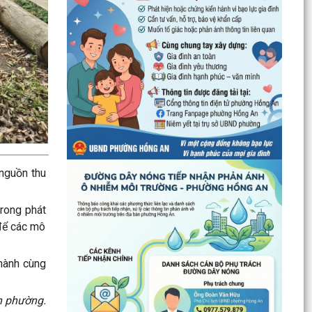
UBND phường Hồng An thông tin về Nghị quyết
số 23/2026/NQ-HĐND ngày 28/7/2026 của
HĐND thành phố...
Bình dân học vụ số - nền tảng cho sự phát triển
trong kỷ nguyên số
Thông báo về việc niêm yết công khai Phương
án bồi thường, hỗ trợ dự kiến đối với các hộ gia
đình,...
nguồn thu
QUAN ĐIỂM CỐT LÕI CỦA NGHỊ QUYẾT SỐ 80-
NQ/TW NGÀY 07/01/2026 VỀ PHÁT TRIỂN VĂN
rong phát
HOÁ VIỆT NAM - XÂY...
 để các mô
PHƯỜNG HỒNG AN TỔ CHỨC SƠ KẾT ĐÁNH GIÁ
hành cùng
TÌNH HÌNH TRIỂN KHAI THỰC HIỆN MÔ HÌNH “TỔ
DÂN PHỐ KHÔNG MA...
n phường.
Thông báo kết quả Kỳ họp thứ 3 (Kỳ họp thường