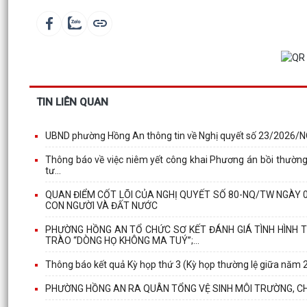
TIN LIÊN QUAN
UBND phường Hồng An thông tin về Nghị quyết số 23/2026/
Thông báo về việc niêm yết công khai Phương án bồi thường, h
tư...
QUAN ĐIỂM CỐT LÕI CỦA NGHỊ QUYẾT SỐ 80-NQ/TW NGÀY 0
CON NGƯỜI VÀ ĐẤT NƯỚC
PHƯỜNG HỒNG AN TỔ CHỨC SƠ KẾT ĐÁNH GIÁ TÌNH HÌNH T
TRÀO “DÒNG HỌ KHÔNG MA TUÝ”;...
Thông báo kết quả Kỳ họp thứ 3 (Kỳ họp thường lệ giữa năm
PHƯỜNG HỒNG AN RA QUÂN TỔNG VỆ SINH MÔI TRƯỜNG, CHU