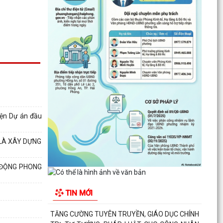
lệ giữa năm 2026) HĐND thành phố khóa XVII,
nhiệm kỳ...
PHƯỜNG HỒNG AN RA QUÂN TỔNG VỆ SINH
MÔI TRƯỜNG, CHUNG TAY XÂY DỰNG ĐÔ THỊ
SÁNG - XANH - SẠCH - ĐẸP
Quyết định về việc công bố Người phát ngôn và
cung cấp thông tin cho báo chí của Ủy ban nhân
dân...
hiện Dự án đầu
Quyết định về việc Ban hành Quy chế phát ngôn
và cung cấp thông tin cho báo chí của Ủy ban
 LÀ XÂY DỰNG
nhân dân...
Phường Hồng An ký kết Chương trình phối hợp
 ĐỘNG PHONG
triển khai thực hiện Chỉ thị số 17 về bảo đảm trật
tự...
TIN MỚI
TĂNG CƯỜNG TUYÊN TRUYỀN, GIÁO DỤC CHÍNH
TRỊ, TƯ TƯỞNG, PHÁP LUẬT CHO CÔNG NHÂN