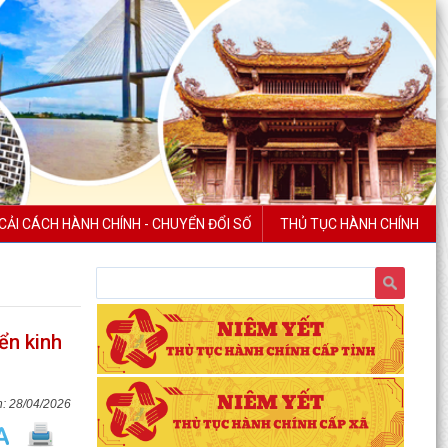
CẢI CÁCH HÀNH CHÍNH - CHUYỂN ĐỔI SỐ
THỦ TỤC HÀNH CHÍNH
ển kinh
28/04/2026