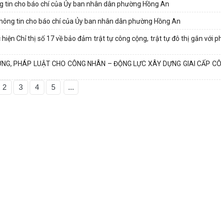
ng tin cho báo chí của Ủy ban nhân dân phường Hồng An
thông tin cho báo chí của Ủy ban nhân dân phường Hồng An
iện Chỉ thị số 17 về bảo đảm trật tự công cộng, trật tự đô thị gắn với 
ỞNG, PHÁP LUẬT CHO CÔNG NHÂN – ĐỘNG LỰC XÂY DỰNG GIAI CẤP C
2
3
4
5
...