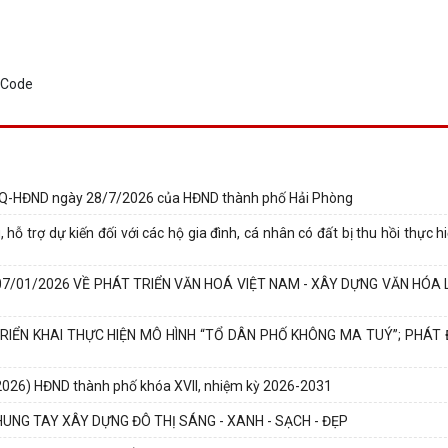
NQ-HĐND ngày 28/7/2026 của HĐND thành phố Hải Phòng
ỗ trợ dự kiến đối với các hộ gia đình, cá nhân có đất bị thu hồi thực 
7/01/2026 VỀ PHÁT TRIỂN VĂN HOÁ VIỆT NAM - XÂY DỰNG VĂN HÓA
RIỂN KHAI THỰC HIỆN MÔ HÌNH “TỔ DÂN PHỐ KHÔNG MA TUÝ”; PHÁT
 2026) HĐND thành phố khóa XVII, nhiệm kỳ 2026-2031
NG TAY XÂY DỰNG ĐÔ THỊ SÁNG - XANH - SẠCH - ĐẸP