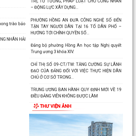
– ĐỘNG LỰC XÂY DỰNG...
PHƯỜNG HỒNG AN ĐƯA CÔNG NGHỆ SỐ ĐẾN
TẬN TAY NGƯỜI DÂN TẠI 16 TỔ DÂN PHỐ –
phong trào bảo
HƯỚNG TỚI CHÍNH QUYỀN SỐ...
ÔNG NHÂN HẢI
Đảng bộ phường Hồng An học tập Nghị quyết
Trung ương 3 khóa XIV.
CHỈ THỊ SỐ 09-CT/TW: TĂNG CƯỜNG SỰ LÃNH
ĐẠO CỦA ĐẢNG ĐỐI VỚI VIỆC THỰC HIỆN DÂN
CHỦ Ở CƠ SỞ TRONG...
TRUNG ƯƠNG BAN HÀNH QUY ĐỊNH MỚI VỀ 19
ĐIỀU ĐẢNG VIÊN KHÔNG ĐƯỢC LÀM
ĐẢNG UỶ - HĐND - UBND- UBMTTQ VN PHƯỜNG
THƯ VIỆN ẢNH
HỒNG AN THĂM VÀ CHÚC MỪNG LIÊN ĐOÀN
LAO ĐỘNG THÀNH PHỐ NHÂN...
UBND phường Hồng An tổ chức Hội nghị đánh
giá kết quả thực hiện nhiệm vụ phát triển kinh