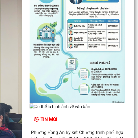
ĐẶT TÊN 03 ĐƯỜNG, 05 PHỐ TRÊN ĐỊA BÀN
PHƯỜNG HỒNG AN – DẤU MỐC QUAN TRỌNG
TRONG XÂY DỰNG ĐÔ THỊ VĂN...
Thông báo kết quả Kỳ họp thứ 3 (Kỳ họp thường
lệ giữa năm 2026) HĐND thành phố khóa XVII,
nhiệm kỳ...
PHƯỜNG HỒNG AN RA QUÂN TỔNG VỆ SINH
MÔI TRƯỜNG, CHUNG TAY XÂY DỰNG ĐÔ THỊ
SÁNG - XANH - SẠCH - ĐẸP
Quyết định về việc công bố Người phát ngôn và
cung cấp thông tin cho báo chí của Ủy ban nhân
dân...
Quyết định về việc Ban hành Quy chế phát ngôn
và cung cấp thông tin cho báo chí của Ủy ban
TIN MỚI
nhân dân...
Phường Hồng An ký kết Chương trình phối hợp