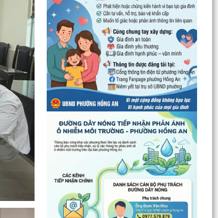
UBND phường Hồng An thông tin về Nghị quyết
số 23/2026/NQ-HĐND ngày 28/7/2026 của
HĐND thành phố...
Bình dân học vụ số - nền tảng cho sự phát triển
trong kỷ nguyên số
Thông báo về việc niêm yết công khai Phương
án bồi thường, hỗ trợ dự kiến đối với các hộ gia
đình,...
QUAN ĐIỂM CỐT LÕI CỦA NGHỊ QUYẾT SỐ 80-
NQ/TW NGÀY 07/01/2026 VỀ PHÁT TRIỂN VĂN
HOÁ VIỆT NAM - XÂY...
PHƯỜNG HỒNG AN TỔ CHỨC SƠ KẾT ĐÁNH GIÁ
TÌNH HÌNH TRIỂN KHAI THỰC HIỆN MÔ HÌNH “TỔ
DÂN PHỐ KHÔNG MA...