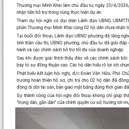
Thương mại Minh Khai làm chủ đầu tư, ngày 20/4/2026,
nhận tiền hỗ trợ trong vùng thực hiện dự án.
Tham dự hội nghị có đại diện Lãnh đạo UBND, UBMTTQ
phần Thương mại Minh Khai cùng 02 hộ dân chưa nhận tiề
Tại buổi đối thoại, Lãnh đạo UBND phường đã lắng nghe 
tinh thần cầu thị, UBND phường, chủ đầu tư đã giải đáp c
hành và các chính sách hỗ trợ tối đa của doanh nghiệp.
Sau khi được giải thích thấu đáo về các chính sách bồi
bày tỏ sự đồng thuận cao. Các hộ dân hiểu rõ lợi ích ch
Phát biểu kết luận hội nghị, đ/c Đoàn Văn Hữu, Phó C
trương hoàn thiện hồ sơ, chi trả cho 02 hộ dân đã đồng 
động di dời tài sản, bàn giao mặt bằng đúng thời gian đã
Sự thành công của hội nghị đối thoại không chỉ giúp t
“trọng dân, gần dân” của chính quyền cơ sở, hướng tới mục