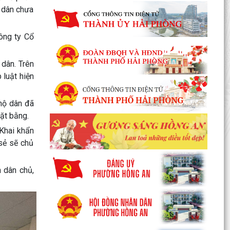
 dân chưa
ông ty Cổ
 dân. Trên
 luật hiện
 hộ dân đã
ặt bằng.
Khai khẩn
 sẻ sẽ chủ
n dân chủ,