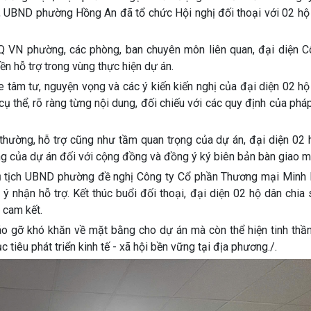
 UBND phường Hồng An đã tổ chức Hội nghị đối thoại với 02 hộ
 VN phường, các phòng, ban chuyên môn liên quan, đại diện C
n hỗ trợ trong vùng thực hiện dự án.
tâm tư, nguyện vọng và các ý kiến kiến nghị của đại diện 02 hộ
ụ thể, rõ ràng từng nội dung, đối chiếu với các quy định của pháp
 thường, hỗ trợ cũng như tầm quan trọng của dự án, đại diện 02
ung của dự án đối với cộng đồng và đồng ý ký biên bản bàn giao m
hủ tịch UBND phường đề nghị Công ty Cổ phần Thương mại Minh 
ý nhận hỗ trợ. Kết thúc buổi đối thoại, đại diện 02 hộ dân chia
 cam kết.
háo gỡ khó khăn về mặt bằng cho dự án mà còn thể hiện tinh thầ
 tiêu phát triển kinh tế - xã hội bền vững tại địa phương./.