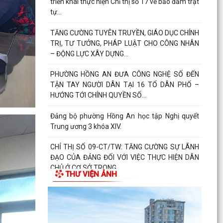
triển khai thực hiện Chỉ thị số 17 về bảo đảm trật
tự...
TĂNG CƯỜNG TUYÊN TRUYỀN, GIÁO DỤC CHÍNH
TRỊ, TƯ TƯỞNG, PHÁP LUẬT CHO CÔNG NHÂN
– ĐỘNG LỰC XÂY DỰNG...
PHƯỜNG HỒNG AN ĐƯA CÔNG NGHỆ SỐ ĐẾN
TẬN TAY NGƯỜI DÂN TẠI 16 TỔ DÂN PHỐ –
HƯỚNG TỚI CHÍNH QUYỀN SỐ...
Đảng bộ phường Hồng An học tập Nghị quyết
Trung ương 3 khóa XIV.
CHỈ THỊ SỐ 09-CT/TW: TĂNG CƯỜNG SỰ LÃNH
ĐẠO CỦA ĐẢNG ĐỐI VỚI VIỆC THỰC HIỆN DÂN
CHỦ Ở CƠ SỞ TRONG...
THƯ VIỆN ẢNH
TRUNG ƯƠNG BAN HÀNH QUY ĐỊNH MỚI VỀ 19
ĐIỀU ĐẢNG VIÊN KHÔNG ĐƯỢC LÀM
ĐẢNG UỶ - HĐND - UBND- UBMTTQ VN PHƯỜNG