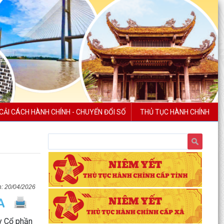
CẢI CÁCH HÀNH CHÍNH - CHUYỂN ĐỔI SỐ
THỦ TỤC HÀNH CHÍNH
20/04/2026
ty Cổ phần