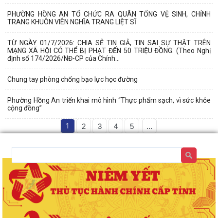
PHƯỜNG HỒNG AN TỔ CHỨC RA QUÂN TỔNG VỆ SINH, CHỈNH
TRANG KHUÔN VIÊN NGHĨA TRANG LIỆT SĨ
TỪ NGÀY 01/7/2026: CHIA SẺ TIN GIẢ, TIN SAI SỰ THẬT TRÊN
MẠNG XÃ HỘI CÓ THỂ BỊ PHẠT ĐẾN 50 TRIỆU ĐỒNG. (Theo Nghị
định số 174/2026/NĐ-CP của Chính...
Chung tay phòng chống bạo lực học đường
Phường Hồng An triển khai mô hình “Thực phẩm sạch, vì sức khỏe
cộng đồng”
1
2
3
4
5
...