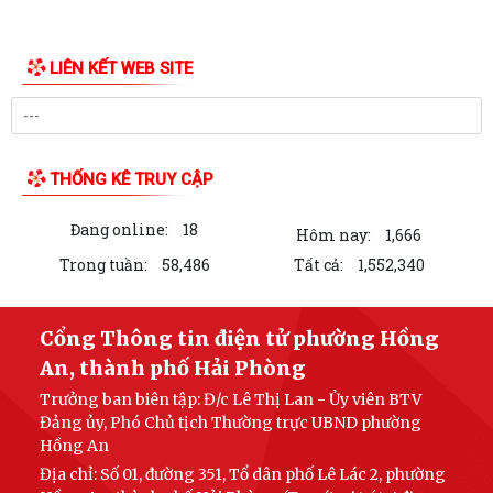
Phường Hồng An ký kết Chương trình phối hợp triển khai thực hiện Chỉ
thị số 17 về bảo đảm trật tự...
TĂNG CƯỜNG TUYÊN TRUYỀN, GIÁO DỤC CHÍNH TRỊ, TƯ TƯỞNG,
THƯ VIỆN ẢNH
PHÁP LUẬT CHO CÔNG NHÂN – ĐỘNG LỰC XÂY DỰNG...
PHƯỜNG HỒNG AN ĐƯA CÔNG NGHỆ SỐ ĐẾN TẬN TAY NGƯỜI DÂN TẠI
16 TỔ DÂN PHỐ – HƯỚNG TỚI CHÍNH QUYỀN SỐ...
Đảng bộ phường Hồng An học tập Nghị quyết Trung ương 3 khóa XIV.
CHỈ THỊ SỐ 09-CT/TW: TĂNG CƯỜNG SỰ LÃNH ĐẠO CỦA ĐẢNG ĐỐI
VỚI VIỆC THỰC HIỆN DÂN CHỦ Ở CƠ SỞ TRONG...
TRUNG ƯƠNG BAN HÀNH QUY ĐỊNH MỚI VỀ 19 ĐIỀU ĐẢNG VIÊN
KHÔNG ĐƯỢC LÀM
ĐẢNG UỶ - HĐND - UBND- UBMTTQ VN PHƯỜNG HỒNG AN THĂM VÀ
CHÚC MỪNG LIÊN ĐOÀN LAO ĐỘNG THÀNH PHỐ NHÂN...