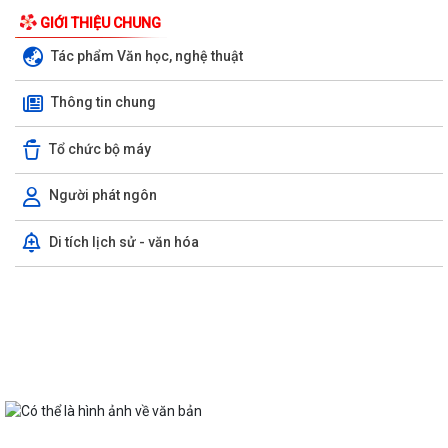
GIỚI THIỆU CHUNG
Tác phẩm Văn học, nghệ thuật
Thông tin chung
Tổ chức bộ máy
Người phát ngôn
Di tích lịch sử - văn hóa
UBND phường Hồng An thông tin về Nghị quyết số 23/2026/NQ-HĐND
ngày 28/7/2026 của HĐND thành phố...
Bình dân học vụ số - nền tảng cho sự phát triển trong kỷ nguyên số
Thông báo về việc niêm yết công khai Phương án bồi thường, hỗ trợ dự