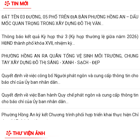
kiến đối với các hộ gia đình,...
QUAN ĐIỂM CỐT LÕI CỦA NGHỊ QUYẾT SỐ 80-NQ/TW NGÀY
07/01/2026 VỀ PHÁT TRIỂN VĂN HOÁ VIỆT NAM - XÂY...
PHƯỜNG HỒNG AN TỔ CHỨC SƠ KẾT ĐÁNH GIÁ TÌNH HÌNH TRIỂN KHAI
THỰC HIỆN MÔ HÌNH “TỔ DÂN PHỐ KHÔNG MA...
TIN MỚI
ĐẶT TÊN 03 ĐƯỜNG, 05 PHỐ TRÊN ĐỊA BÀN PHƯỜNG HỒNG AN – DẤU
MỐC QUAN TRỌNG TRONG XÂY DỰNG ĐÔ THỊ VĂN...
Thông báo kết quả Kỳ họp thứ 3 (Kỳ họp thường lệ giữa năm 2026)
HĐND thành phố khóa XVII, nhiệm kỳ...
PHƯỜNG HỒNG AN RA QUÂN TỔNG VỆ SINH MÔI TRƯỜNG, CHUNG
TAY XÂY DỰNG ĐÔ THỊ SÁNG - XANH - SẠCH - ĐẸP
Quyết định về việc công bố Người phát ngôn và cung cấp thông tin cho
báo chí của Ủy ban nhân dân...
Quyết định về việc Ban hành Quy chế phát ngôn và cung cấp thông tin
cho báo chí của Ủy ban nhân dân...