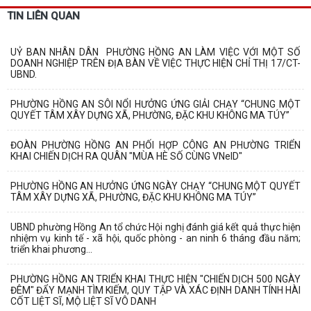
TIN LIÊN QUAN
UỶ BAN NHÂN DÂN PHƯỜNG HỒNG AN LÀM VIỆC VỚI MỘT SỐ
DOANH NGHIỆP TRÊN ĐỊA BÀN VỀ VIỆC THỰC HIỆN CHỈ THỊ 17/CT-
UBND.
PHƯỜNG HỒNG AN SÔI NỔI HƯỞNG ỨNG GIẢI CHẠY “CHUNG MỘT
QUYẾT TÂM XÂY DỰNG XÃ, PHƯỜNG, ĐẶC KHU KHÔNG MA TÚY”
ĐOÀN PHƯỜNG HỒNG AN PHỐI HỢP CÔNG AN PHƯỜNG TRIỂN
KHAI CHIẾN DỊCH RA QUÂN "MÙA HÈ SỐ CÙNG VNeID"
PHƯỜNG HỒNG AN HƯỞNG ỨNG NGÀY CHẠY “CHUNG MỘT QUYẾT
TÂM XÂY DỰNG XÃ, PHƯỜNG, ĐẶC KHU KHÔNG MA TÚY”
UBND phường Hồng An tổ chức Hội nghị đánh giá kết quả thực hiện
nhiệm vụ kinh tế - xã hội, quốc phòng - an ninh 6 tháng đầu năm;
triển khai phương...
PHƯỜNG HỒNG AN TRIỂN KHAI THỰC HIỆN "CHIẾN DỊCH 500 NGÀY
ĐÊM" ĐẨY MẠNH TÌM KIẾM, QUY TẬP VÀ XÁC ĐỊNH DANH TÍNH HÀI
CỐT LIỆT SĨ, MỘ LIỆT SĨ VÔ DANH