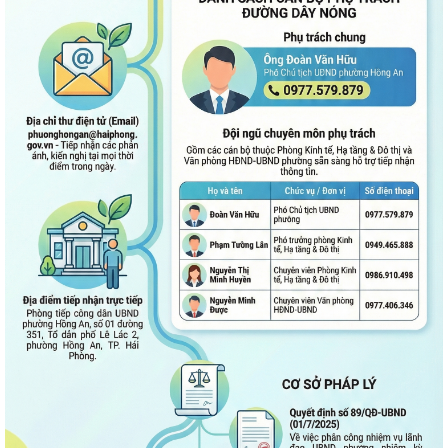
PHƯỜNG HỒNG AN TỔ CHỨC SƠ KẾT ĐÁNH GIÁ TÌNH HÌNH TRIỂN KHAI
THỰC HIỆN MÔ HÌNH “TỔ DÂN PHỐ KHÔNG MA...
ĐẶT TÊN 03 ĐƯỜNG, 05 PHỐ TRÊN ĐỊA BÀN PHƯỜNG HỒNG AN – DẤU
MỐC QUAN TRỌNG TRONG XÂY DỰNG ĐÔ THỊ VĂN...
Thông báo kết quả Kỳ họp thứ 3 (Kỳ họp thường lệ giữa năm 2026)
HĐND thành phố khóa XVII, nhiệm kỳ...
PHƯỜNG HỒNG AN RA QUÂN TỔNG VỆ SINH MÔI TRƯỜNG, CHUNG
TAY XÂY DỰNG ĐÔ THỊ SÁNG - XANH - SẠCH - ĐẸP
Quyết định về việc công bố Người phát ngôn và cung cấp thông tin cho
báo chí của Ủy ban nhân dân...
Quyết định về việc Ban hành Quy chế phát ngôn và cung cấp thông tin
cho báo chí của Ủy ban nhân dân...
Phường Hồng An ký kết Chương trình phối hợp triển khai thực hiện Chỉ
thị số 17 về bảo đảm trật tự...
TĂNG CƯỜNG TUYÊN TRUYỀN, GIÁO DỤC CHÍNH TRỊ, TƯ TƯỞNG,