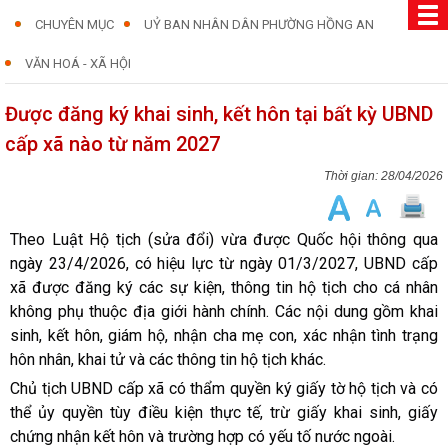
CHUYÊN MỤC
UỶ BAN NHÂN DÂN PHƯỜNG HỒNG AN
VĂN HOÁ - XÃ HỘI
Được đăng ký khai sinh, kết hôn tại bất kỳ UBND
cấp xã nào từ năm 2027
28/04/2026
Theo Luật Hộ tịch (sửa đổi) vừa được Quốc hội thông qua
ngày 23/4/2026, có hiệu lực từ ngày 01/3/2027, UBND cấp
xã được đăng ký các sự kiện, thông tin hộ tịch cho cá nhân
không phụ thuộc địa giới hành chính. Các nội dung gồm khai
sinh, kết hôn, giám hộ, nhận cha mẹ con, xác nhận tình trạng
hôn nhân, khai tử và các thông tin hộ tịch khác.
Chủ tịch UBND cấp xã có thẩm quyền ký giấy tờ hộ tịch và có
thể ủy quyền tùy điều kiện thực tế, trừ giấy khai sinh, giấy
chứng nhận kết hôn và trường hợp có yếu tố nước ngoài.