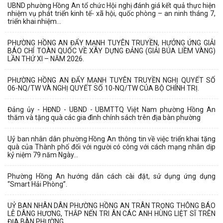
UBND phường Hồng An tổ chức Hội nghị đánh giá kết quả thực hiện
nhiệm vụ phát triển kinh tế- xã hội, quốc phòng – an ninh tháng 7,
triển khai nhiệm...
PHƯỜNG HỒNG AN ĐẨY MẠNH TUYÊN TRUYỀN, HƯỞNG ỨNG GIẢI
BÁO CHÍ TOÀN QUỐC VỀ XÂY DỰNG ĐẢNG (GIẢI BÚA LIỀM VÀNG)
LẦN THỨ XI – NĂM 2026.
PHƯỜNG HỒNG AN ĐẨY MẠNH TUYÊN TRUYỀN NGHỊ QUYẾT SỐ
06-NQ/TW VÀ NGHỊ QUYẾT SỐ 10-NQ/TW CỦA BỘ CHÍNH TRỊ.
Đảng ủy - HĐND - UBND - UBMTTQ Việt Nam phường Hồng An
thăm và tặng quà các gia đình chính sách trên địa bàn phường
Uỷ ban nhân dân phường Hồng An thông tin về việc triển khai tặng
quà của Thành phố đối với người có công với cách mạng nhân dịp
kỷ niệm 79 năm Ngày...
Phường Hồng An hướng dẫn cách cài đặt, sử dụng ứng dụng
“Smart Hải Phòng”.
UỶ BAN NHÂN DÂN PHƯỜNG HỒNG AN TRÂN TRỌNG THÔNG BÁO
LỄ DÂNG HƯƠNG, THẮP NẾN TRI ÂN CÁC ANH HÙNG LIỆT SĨ TRÊN
ĐỊA BÀN PHƯỜNG.