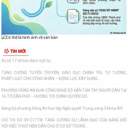
PHÁP LUẬT CHO CÔNG NHÂN – ĐỘNG LỰC XÂY DỰNG...
PHƯỜNG HỒNG AN ĐƯA CÔNG NGHỆ SỐ ĐẾN TẬN TAY NGƯỜI DÂN TẠI
16 TỔ DÂN PHỐ – HƯỚNG TỚI CHÍNH QUYỀN SỐ...
Đảng bộ phường Hồng An học tập Nghị quyết Trung ương 3 khóa XIV.
CHỈ THỊ SỐ 09-CT/TW: TĂNG CƯỜNG SỰ LÃNH ĐẠO CỦA ĐẢNG ĐỐI
TIN MỚI
VỚI VIỆC THỰC HIỆN DÂN CHỦ Ở CƠ SỞ TRONG...
TRUNG ƯƠNG BAN HÀNH QUY ĐỊNH MỚI VỀ 19 ĐIỀU ĐẢNG VIÊN
KHÔNG ĐƯỢC LÀM
ĐẢNG UỶ - HĐND - UBND- UBMTTQ VN PHƯỜNG HỒNG AN THĂM VÀ
CHÚC MỪNG LIÊN ĐOÀN LAO ĐỘNG THÀNH PHỐ NHÂN...
UBND phường Hồng An tổ chức Hội nghị đánh giá kết quả thực hiện
nhiệm vụ phát triển kinh tế- xã...
PHƯỜNG HỒNG AN TỔ CHỨC LỄ THẮP NẾN TRI ÂN CÁC ANH HÙNG
LIỆT SĨ NHÂN KỶ NIỆM 79 NĂM NGÀY THƯƠNG BINH...