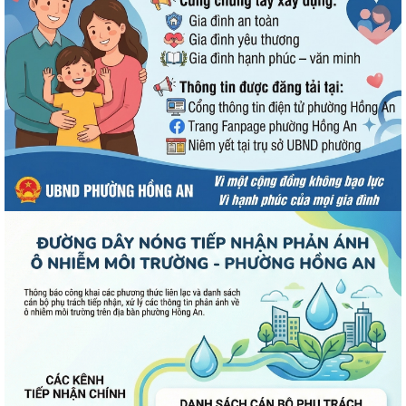
UBND phường Hồng An thông tin về Nghị quyết số 23/2026/NQ-HĐND
ngày 28/7/2026 của HĐND thành phố...
Bình dân học vụ số - nền tảng cho sự phát triển trong kỷ nguyên số
Thông báo về việc niêm yết công khai Phương án bồi thường, hỗ trợ dự
kiến đối với các hộ gia đình,...
QUAN ĐIỂM CỐT LÕI CỦA NGHỊ QUYẾT SỐ 80-NQ/TW NGÀY
07/01/2026 VỀ PHÁT TRIỂN VĂN HOÁ VIỆT NAM - XÂY...