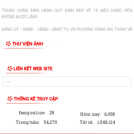
PHƯỜNG HỒNG AN ẤM ÁP CHƯƠNG TRÌNH KHÁM BỆNH, CẤP PHÁT
THUỐC CHO ĐỐI TƯỢNG CHÍNH SÁCH.
Phường Hồng An tổ chức đợt chi trả tiền bồi thường, hỗ trợ đối 67 hộ
gia đình có đất mộ thuộc Dự án...
THƯ VIỆN ẢNH
UỶ BAN NHÂN DÂN PHƯỜNG HỒNG AN LÀM VIỆC VỚI MỘT SỐ DOANH
NGHIỆP TRÊN ĐỊA BÀN VỀ VIỆC THỰC HIỆN CHỈ...
PHƯỜNG HỒNG AN: ĐƯA CÔNG NGHỆ SỐ ĐẾN TẬN TAY NGƯỜI DÂN
TẠI 16 TỔ DÂN PHỐ – HƯỚNG TỚI CHÍNH QUYỀN SỐ...
PHƯỜNG HỒNG AN ĐẨY MẠNH TUYÊN TRUYỀN, HƯỞNG ỨNG GIẢI BÁO
CHÍ TOÀN QUỐC VỀ XÂY DỰNG ĐẢNG (GIẢI BÚA...
ĐOÀN GIÁM SÁT CỦA UỶ BAN MTTQ VIỆT NAM THÀNH PHỐ GIÁM
SÁT VIỆC THỰC HIỆN GIẢI QUYẾT THỦ TỤC HÀNH...
PHƯỜNG HỒNG AN ĐẨY MẠNH TUYÊN TRUYỀN NGHỊ QUYẾT SỐ 06-
NQ/TW VÀ NGHỊ QUYẾT SỐ 10-NQ/TW CỦA BỘ CHÍNH...