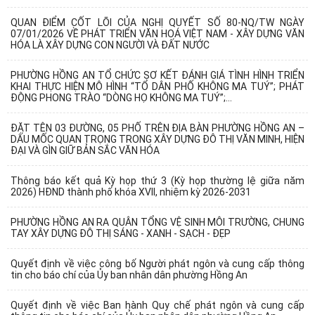
QUAN ĐIỂM CỐT LÕI CỦA NGHỊ QUYẾT SỐ 80-NQ/TW NGÀY
07/01/2026 VỀ PHÁT TRIỂN VĂN HOÁ VIỆT NAM - XÂY DỰNG VĂN
HÓA LÀ XÂY DỰNG CON NGƯỜI VÀ ĐẤT NƯỚC
PHƯỜNG HỒNG AN TỔ CHỨC SƠ KẾT ĐÁNH GIÁ TÌNH HÌNH TRIỂN
KHAI THỰC HIỆN MÔ HÌNH “TỔ DÂN PHỐ KHÔNG MA TUÝ”; PHÁT
ĐỘNG PHONG TRÀO “DÒNG HỌ KHÔNG MA TUÝ”;...
ĐẶT TÊN 03 ĐƯỜNG, 05 PHỐ TRÊN ĐỊA BÀN PHƯỜNG HỒNG AN –
DẤU MỐC QUAN TRỌNG TRONG XÂY DỰNG ĐÔ THỊ VĂN MINH, HIỆN
ĐẠI VÀ GÌN GIỮ BẢN SẮC VĂN HÓA
Thông báo kết quả Kỳ họp thứ 3 (Kỳ họp thường lệ giữa năm
2026) HĐND thành phố khóa XVII, nhiệm kỳ 2026-2031
PHƯỜNG HỒNG AN RA QUÂN TỔNG VỆ SINH MÔI TRƯỜNG, CHUNG
TAY XÂY DỰNG ĐÔ THỊ SÁNG - XANH - SẠCH - ĐẸP
Quyết định về việc công bố Người phát ngôn và cung cấp thông
tin cho báo chí của Ủy ban nhân dân phường Hồng An
Quyết định về việc Ban hành Quy chế phát ngôn và cung cấp