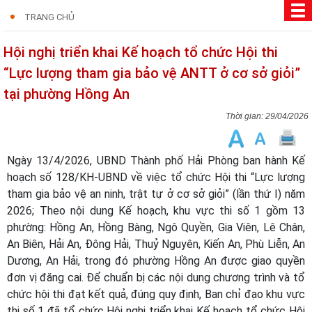
TRANG CHỦ
Hội nghị triển khai Kế hoạch tổ chức Hội thi
“Lực lượng tham gia bảo vệ ANTT ở cơ sở giỏi”
tại phường Hồng An
29/04/2026
Ngày 13/4/2026, UBND Thành phố Hải Phòng ban hành Kế
hoạch số 128/KH-UBND về việc tổ chức Hội thi “Lực lượng
tham gia bảo vệ an ninh, trật tự ở cơ sở giỏi” (lần thứ I) năm
2026; Theo nội dung Kế hoạch, khu vực thi số 1 gồm 13
phường: Hồng An, Hồng Bàng, Ngô Quyền, Gia Viên, Lê Chân,
An Biên, Hải An, Đông Hải, Thuỷ Nguyên, Kiến An, Phù Liễn, An
Dương, An Hải, trong đó phường Hồng An được giao quyền
đơn vị đăng cai.
Để chuẩn bị các nội dung chương trình và tổ
chức hội thi đạt kết quả, đúng quy định, Ban chỉ đạo khu vực
thi số 1 đã tổ chức Hội nghị triển khai Kế hoạch tổ chức Hội