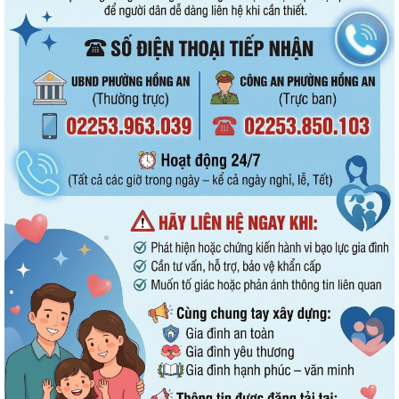
UBND phường Hồng An thông tin về Nghị quyết số 23/2026/NQ-HĐND
ngày 28/7/2026 của HĐND thành phố...
Bình dân học vụ số - nền tảng cho sự phát triển trong kỷ nguyên số
Thông báo về việc niêm yết công khai Phương án bồi thường, hỗ trợ