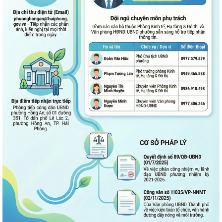
Phường Hồng An ký kết Chương trình phối hợp triển khai thực hiện
Chỉ thị số 17 về bảo đảm trật tự...
TĂNG CƯỜNG TUYÊN TRUYỀN, GIÁO DỤC CHÍNH TRỊ, TƯ TƯỞNG,
PHÁP LUẬT CHO CÔNG NHÂN – ĐỘNG LỰC XÂY DỰNG...
PHƯỜNG HỒNG AN ĐƯA CÔNG NGHỆ SỐ ĐẾN TẬN TAY NGƯỜI DÂN TẠI
16 TỔ DÂN PHỐ – HƯỚNG TỚI CHÍNH QUYỀN SỐ...
Đảng bộ phường Hồng An học tập Nghị quyết Trung ương 3 khóa XIV.
CHỈ THỊ SỐ 09-CT/TW: TĂNG CƯỜNG SỰ LÃNH ĐẠO CỦA ĐẢNG ĐỐI
VỚI VIỆC THỰC HIỆN DÂN CHỦ Ở CƠ SỞ TRONG...
TRUNG ƯƠNG BAN HÀNH QUY ĐỊNH MỚI VỀ 19 ĐIỀU ĐẢNG VIÊN
KHÔNG ĐƯỢC LÀM
ĐẢNG UỶ - HĐND - UBND- UBMTTQ VN PHƯỜNG HỒNG AN THĂM VÀ
CHÚC MỪNG LIÊN ĐOÀN LAO ĐỘNG THÀNH PHỐ NHÂN...