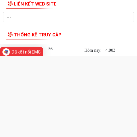
LIÊN KẾT WEB SITE
Hội Cựu Thanh niên xung phong phường Hồng An tổ chức kỷ niệm 76
năm Ngày truyền thống lực lượng...
Phường Hồng An triển khai kế hoạch tổ chức các hoạt động kỷ niệm
79 năm Ngày Thương binh - Liệt sĩ.
THỐNG KÊ TRUY CẬP
Phường Hồng An triển khai mô hình “Chính quyền thân thiện” Trao
Đang online:
56
Hôm nay:
4,903
Đã kết nối EMC
niềm vui, sẻ chia cùng Nhân dân.
Trong tuần:
53,115
Tất cả:
1,546,969
HỘI ĐỒNG NHÂN DÂN PHƯỜNG TỔ CHỨC THÀNH CÔNG KỲ HỌP THỨ 4
(KỲ HỌP THƯỜNG LỆ GIỮA NĂM 2026) HĐND...
Cổng Thông tin điện tử phường Hồng An, thành
PHƯỜNG HỒNG AN HƯỞNG ỨNG THỰC HIỆN LUẬT CHUYỂN ĐỔI SỐ.
phố Hải Phòng
Trưởng ban biên tập: Đ/c Lê Thị Lan - Ủy viên BTV Đảng ủy, Phó
Phường Hồng An tiếp tục tuyên truyền, đẩy mạnh thực hiện Chỉ thị
Chủ tịch Thường trực UBND phường Hồng An
số 17/CT-UBND ngày 14/11/2025 của...
Địa chỉ: Số 01, đường 351, Tổ dân phố Lê Lác 2, phường Hồng
ĐIỀU TRA DƯ LUẬN XÃ HỘI TRỰC TUYẾN VỀ TÌNH HÌNH TÂM TRẠNG,
An, thành phố Hải Phòng
(Tra cứu vị trí tại địa
TƯ TƯỞNG CỦA CÁN BỘ, ĐẢNG VIÊN VÀ NHÂN...
chỉ:
https://bandoso.haiphong.gov.vn
)
Điện thoại: 02253.963.039
Đảng ủy các Cơ quan Đảng phường Hồng An sơ kết công tác 6 tháng