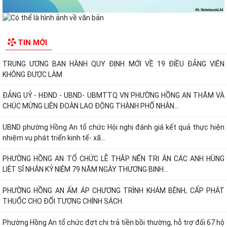
UBND phường Hồng An tổ chức Hội nghị đánh giá kết quả thực hiện
nhiệm vụ phát triển kinh tế- xã...
PHƯỜNG HỒNG AN TỔ CHỨC LỄ THẮP NẾN TRI ÂN CÁC ANH HÙNG
TIN MỚI
LIỆT SĨ NHÂN KỶ NIỆM 79 NĂM NGÀY THƯƠNG BINH...
PHƯỜNG HỒNG AN ẤM ÁP CHƯƠNG TRÌNH KHÁM BỆNH, CẤP PHÁT
THUỐC CHO ĐỐI TƯỢNG CHÍNH SÁCH.
Phường Hồng An tổ chức đợt chi trả tiền bồi thường, hỗ trợ đối 67 hộ
gia đình có đất mộ thuộc Dự án...
UỶ BAN NHÂN DÂN PHƯỜNG HỒNG AN LÀM VIỆC VỚI MỘT SỐ DOANH
NGHIỆP TRÊN ĐỊA BÀN VỀ VIỆC THỰC HIỆN CHỈ...
PHƯỜNG HỒNG AN: ĐƯA CÔNG NGHỆ SỐ ĐẾN TẬN TAY NGƯỜI DÂN TẠI
16 TỔ DÂN PHỐ – HƯỚNG TỚI CHÍNH QUYỀN SỐ...
PHƯỜNG HỒNG AN ĐẨY MẠNH TUYÊN TRUYỀN, HƯỞNG ỨNG GIẢI BÁO
CHÍ TOÀN QUỐC VỀ XÂY DỰNG ĐẢNG (GIẢI BÚA...
ĐOÀN GIÁM SÁT CỦA UỶ BAN MTTQ VIỆT NAM THÀNH PHỐ GIÁM