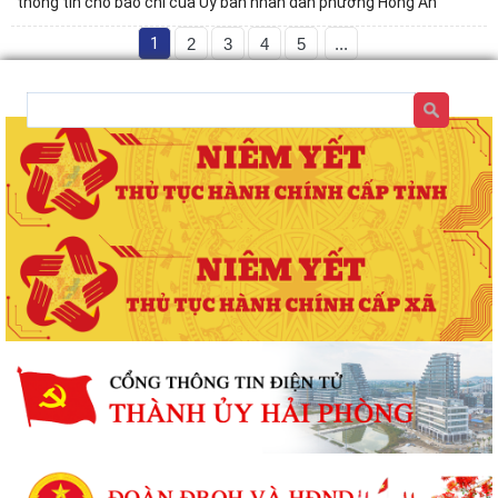
thông tin cho báo chí của Ủy ban nhân dân phường Hồng An
1
2
3
4
5
...