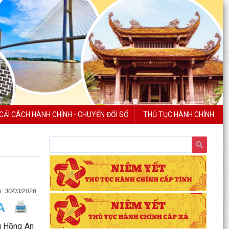
CẢI CÁCH HÀNH CHÍNH - CHUYỂN ĐỔI SỐ
THỦ TỤC HÀNH CHÍNH
30/03/2026
ng Hồng An