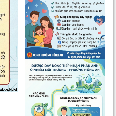
UBND phường Hồng An thông tin về Nghị quyết
số 23/2026/NQ-HĐND ngày 28/7/2026 của
HĐND thành phố...
Bình dân học vụ số - nền tảng cho sự phát triển
trong kỷ nguyên số
Thông báo về việc niêm yết công khai Phương
án bồi thường, hỗ trợ dự kiến đối với các hộ gia
đình,...
QUAN ĐIỂM CỐT LÕI CỦA NGHỊ QUYẾT SỐ 80-
NQ/TW NGÀY 07/01/2026 VỀ PHÁT TRIỂN VĂN
HOÁ VIỆT NAM - XÂY...
PHƯỜNG HỒNG AN TỔ CHỨC SƠ KẾT ĐÁNH GIÁ
TÌNH HÌNH TRIỂN KHAI THỰC HIỆN MÔ HÌNH “TỔ
DÂN PHỐ KHÔNG MA...