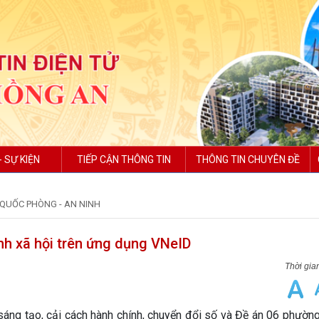
- SỰ KIỆN
TIẾP CẬN THÔNG TIN
THÔNG TIN CHUYÊN ĐỀ
QUỐC PHÒNG - AN NINH
inh xã hội trên ứng dụng VNeID
 sáng tạo, cải cách hành chính, chuyển đổi số và Đề án 06 phườ