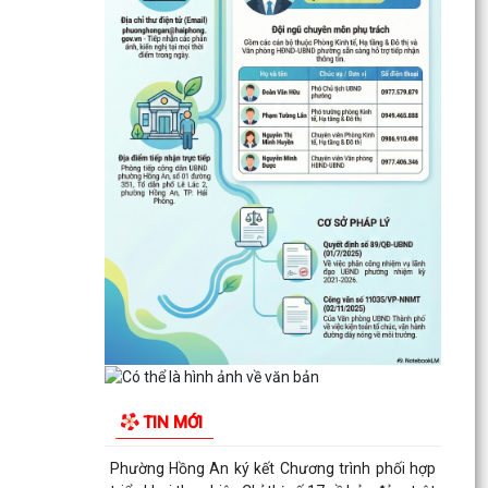
ĐẶT TÊN 03 ĐƯỜNG, 05 PHỐ TRÊN ĐỊA BÀN
PHƯỜNG HỒNG AN – DẤU MỐC QUAN TRỌNG
TRONG XÂY DỰNG ĐÔ THỊ VĂN...
Thông báo kết quả Kỳ họp thứ 3 (Kỳ họp thường
lệ giữa năm 2026) HĐND thành phố khóa XVII,
nhiệm kỳ...
PHƯỜNG HỒNG AN RA QUÂN TỔNG VỆ SINH
MÔI TRƯỜNG, CHUNG TAY XÂY DỰNG ĐÔ THỊ
SÁNG - XANH - SẠCH - ĐẸP
Quyết định về việc công bố Người phát ngôn và
cung cấp thông tin cho báo chí của Ủy ban nhân
dân...
Quyết định về việc Ban hành Quy chế phát ngôn
và cung cấp thông tin cho báo chí của Ủy ban
TIN MỚI
nhân dân...
Phường Hồng An ký kết Chương trình phối hợp