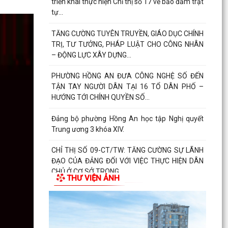
triển khai thực hiện Chỉ thị số 17 về bảo đảm trật
tự...
TĂNG CƯỜNG TUYÊN TRUYỀN, GIÁO DỤC CHÍNH
TRỊ, TƯ TƯỞNG, PHÁP LUẬT CHO CÔNG NHÂN
– ĐỘNG LỰC XÂY DỰNG...
PHƯỜNG HỒNG AN ĐƯA CÔNG NGHỆ SỐ ĐẾN
TẬN TAY NGƯỜI DÂN TẠI 16 TỔ DÂN PHỐ –
HƯỚNG TỚI CHÍNH QUYỀN SỐ...
Đảng bộ phường Hồng An học tập Nghị quyết
Trung ương 3 khóa XIV.
CHỈ THỊ SỐ 09-CT/TW: TĂNG CƯỜNG SỰ LÃNH
ĐẠO CỦA ĐẢNG ĐỐI VỚI VIỆC THỰC HIỆN DÂN
CHỦ Ở CƠ SỞ TRONG...
THƯ VIỆN ẢNH
TRUNG ƯƠNG BAN HÀNH QUY ĐỊNH MỚI VỀ 19
ĐIỀU ĐẢNG VIÊN KHÔNG ĐƯỢC LÀM
ĐẢNG UỶ - HĐND - UBND- UBMTTQ VN PHƯỜNG