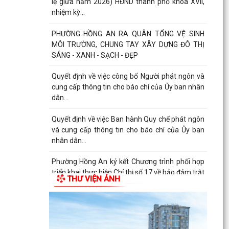
TRỊ, TƯ TƯỞNG, PHÁP LUẬT CHO CÔNG NHÂN
– ĐỘNG LỰC XÂY DỰNG...
PHƯỜNG HỒNG AN ĐƯA CÔNG NGHỆ SỐ ĐẾN
TẬN TAY NGƯỜI DÂN TẠI 16 TỔ DÂN PHỐ –
HƯỚNG TỚI CHÍNH QUYỀN SỐ...
Đảng bộ phường Hồng An học tập Nghị quyết
Trung ương 3 khóa XIV.
CHỈ THỊ SỐ 09-CT/TW: TĂNG CƯỜNG SỰ LÃNH
ĐẠO CỦA ĐẢNG ĐỐI VỚI VIỆC THỰC HIỆN DÂN
CHỦ Ở CƠ SỞ TRONG...
TRUNG ƯƠNG BAN HÀNH QUY ĐỊNH MỚI VỀ 19
ĐIỀU ĐẢNG VIÊN KHÔNG ĐƯỢC LÀM
THƯ VIỆN ẢNH
ĐẢNG UỶ - HĐND - UBND- UBMTTQ VN PHƯỜNG
HỒNG AN THĂM VÀ CHÚC MỪNG LIÊN ĐOÀN
LAO ĐỘNG THÀNH PHỐ NHÂN...
UBND phường Hồng An tổ chức Hội nghị đánh