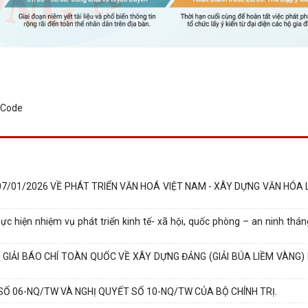
7/01/2026 VỀ PHÁT TRIỂN VĂN HOÁ VIỆT NAM - XÂY DỰNG VĂN HÓA
 hiện nhiệm vụ phát triển kinh tế- xã hội, quốc phòng – an ninh tháng 
ẢI BÁO CHÍ TOÀN QUỐC VỀ XÂY DỰNG ĐẢNG (GIẢI BÚA LIỀM VÀNG) 
 06-NQ/TW VÀ NGHỊ QUYẾT SỐ 10-NQ/TW CỦA BỘ CHÍNH TRỊ.