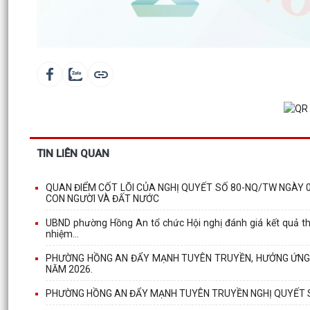
TIN LIÊN QUAN
QUAN ĐIỂM CỐT LÕI CỦA NGHỊ QUYẾT SỐ 80-NQ/TW NGÀY 0
CON NGƯỜI VÀ ĐẤT NƯỚC
UBND phường Hồng An tổ chức Hội nghị đánh giá kết quả thực
nhiệm...
PHƯỜNG HỒNG AN ĐẨY MẠNH TUYÊN TRUYỀN, HƯỞNG ỨNG GI
NĂM 2026.
PHƯỜNG HỒNG AN ĐẨY MẠNH TUYÊN TRUYỀN NGHỊ QUYẾT SỐ