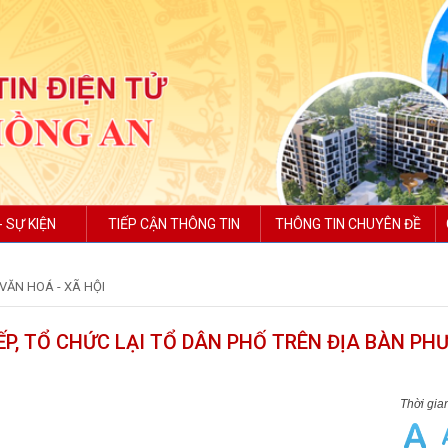
- SỰ KIỆN
TIẾP CẬN THÔNG TIN
THÔNG TIN CHUYÊN ĐỀ
VĂN HOÁ - XÃ HỘI
XẾP, TỔ CHỨC LẠI TỔ DÂN PHỐ TRÊN ĐỊA BÀN P