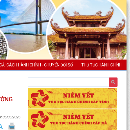
CẢI CÁCH HÀNH CHÍNH - CHUYỂN ĐỔI SỐ
THỦ TỤC HÀNH CHÍNH
HƯỜNG
05/06/2026