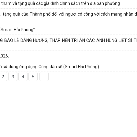
hăm và tặng quà các gia đình chính sách trên địa bàn phường
ai tặng quà của Thành phố đối với người có công với cách mạng nhân d
“Smart Hải Phòng”.
BÁO LỄ DÂNG HƯƠNG, THẮP NẾN TRI ÂN CÁC ANH HÙNG LIỆT SĨ T
026.
và sử dụng ứng dụng Công dân số (Smart Hải Phòng).
2
3
4
5
...