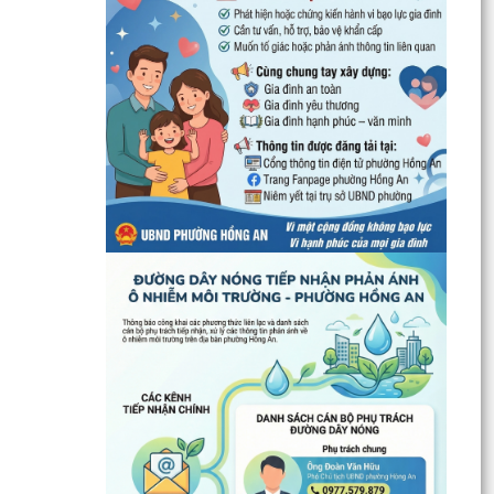
UBND phường Hồng An thông tin về Nghị quyết
số 23/2026/NQ-HĐND ngày 28/7/2026 của
HĐND thành phố...
Bình dân học vụ số - nền tảng cho sự phát triển
trong kỷ nguyên số
Thông báo về việc niêm yết công khai Phương
án bồi thường, hỗ trợ dự kiến đối với các hộ gia
đình,...
QUAN ĐIỂM CỐT LÕI CỦA NGHỊ QUYẾT SỐ 80-
NQ/TW NGÀY 07/01/2026 VỀ PHÁT TRIỂN VĂN
HOÁ VIỆT NAM - XÂY...
PHƯỜNG HỒNG AN TỔ CHỨC SƠ KẾT ĐÁNH GIÁ
TÌNH HÌNH TRIỂN KHAI THỰC HIỆN MÔ HÌNH “TỔ
DÂN PHỐ KHÔNG MA...