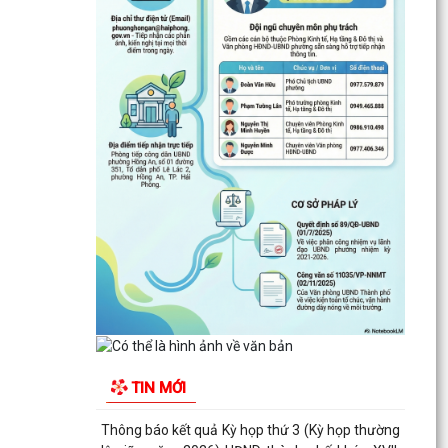
Thông báo kết quả Kỳ họp thứ 3 (Kỳ họp thường
lệ giữa năm 2026) HĐND thành phố khóa XVII,
nhiệm kỳ...
PHƯỜNG HỒNG AN RA QUÂN TỔNG VỆ SINH
MÔI TRƯỜNG, CHUNG TAY XÂY DỰNG ĐÔ THỊ
SÁNG - XANH - SẠCH - ĐẸP
Quyết định về việc công bố Người phát ngôn và
cung cấp thông tin cho báo chí của Ủy ban nhân
dân...
Quyết định về việc Ban hành Quy chế phát ngôn
và cung cấp thông tin cho báo chí của Ủy ban
nhân dân...
Phường Hồng An ký kết Chương trình phối hợp
triển khai thực hiện Chỉ thị số 17 về bảo đảm trật
TIN MỚI
tự...
TĂNG CƯỜNG TUYÊN TRUYỀN, GIÁO DỤC CHÍNH